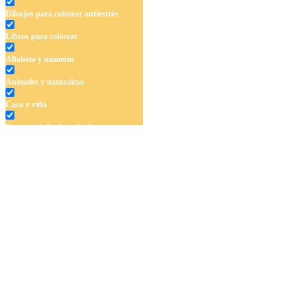
Dibujos para colorear antiestrés
Libros para colorear
Alfabeto y números
Animales y naturaleza
Casa y vida
Cuentos de hadas y hadas
Deporte
Dinosaurios
El universo
Flores
Frutas y vegetales
Gente
Halloween y otoño