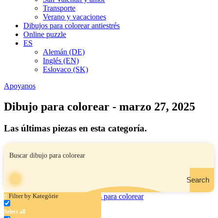
Transporte
Verano y vacaciones
Dibujos para colorear antiestrés
Online puzzle
ES
Alemán (DE)
Inglés (EN)
Eslovaco (SK)
Apoyanos
Dibujo para colorear - marzo 27, 2025
Las últimas piezas en esta categoría.
Search
Filter by Kategórie
Select all
Familia Diplodocus