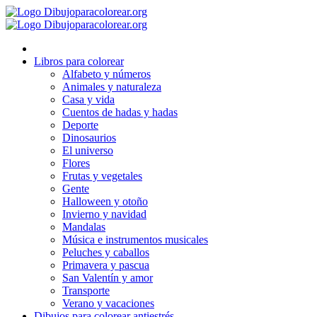
Ir
al
contenido
Libros para colorear
Alfabeto y números
Animales y naturaleza
Casa y vida
Cuentos de hadas y hadas
Deporte
Dinosaurios
El universo
Flores
Frutas y vegetales
Gente
Halloween y otoño
Invierno y navidad
Mandalas
Música e instrumentos musicales
Peluches y caballos
Primavera y pascua
San Valentín y amor
Transporte
Verano y vacaciones
Dibujos para colorear antiestrés