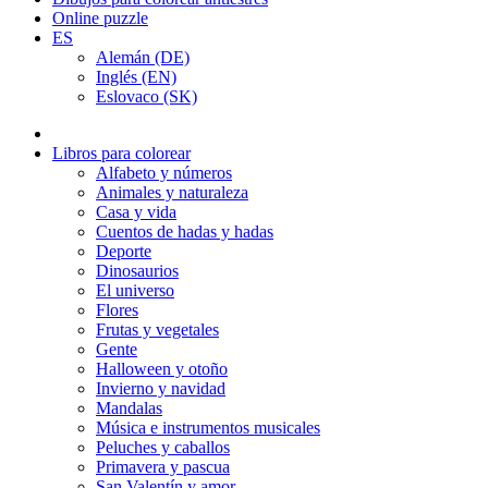
Online puzzle
ES
Alemán (DE)
Inglés (EN)
Eslovaco (SK)
Libros para colorear
Alfabeto y números
Animales y naturaleza
Casa y vida
Cuentos de hadas y hadas
Deporte
Dinosaurios
El universo
Flores
Frutas y vegetales
Gente
Halloween y otoño
Invierno y navidad
Mandalas
Música e instrumentos musicales
Peluches y caballos
Primavera y pascua
San Valentín y amor