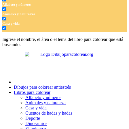
Alfabeto y números
Animales y naturaleza
Casa y vida
Cuentos de hadas y hadas
Ingrese el nombre, el área o el tema del libro para colorear que está
Deporte
buscando.
Dinosaurios
El universo
Flores
Frutas y vegetales
Dibujos para colorear antiestrés
Gente
Libros para colorear
Alfabeto y números
Halloween y otoño
Animales y naturaleza
Casa y vida
Invierno y navidad
Cuentos de hadas y hadas
Deporte
Mandalas
Dinosaurios
Música e instrumentos musicales
El universo