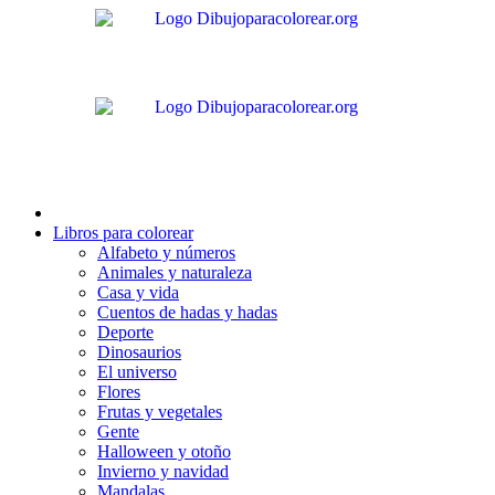
Ir
al
contenido
Libros para colorear
Alfabeto y números
Animales y naturaleza
Casa y vida
Cuentos de hadas y hadas
Deporte
Dinosaurios
El universo
Flores
Frutas y vegetales
Gente
Halloween y otoño
Invierno y navidad
Mandalas