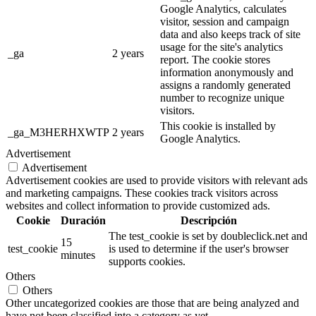
Google Analytics, calculates
visitor, session and campaign
data and also keeps track of site
usage for the site's analytics
_ga
2 years
report. The cookie stores
information anonymously and
assigns a randomly generated
number to recognize unique
visitors.
This cookie is installed by
_ga_M3HERHXWTP
2 years
Google Analytics.
Advertisement
Advertisement
Advertisement cookies are used to provide visitors with relevant ads
and marketing campaigns. These cookies track visitors across
websites and collect information to provide customized ads.
Cookie
Duración
Descripción
The test_cookie is set by doubleclick.net and
15
test_cookie
is used to determine if the user's browser
minutes
supports cookies.
Others
Others
Other uncategorized cookies are those that are being analyzed and
have not been classified into a category as yet.