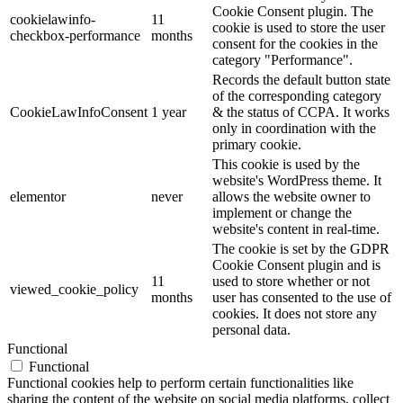
Cookie Consent plugin. The
cookielawinfo-
11
cookie is used to store the user
checkbox-performance
months
consent for the cookies in the
category "Performance".
Records the default button state
of the corresponding category
CookieLawInfoConsent
1 year
& the status of CCPA. It works
only in coordination with the
primary cookie.
This cookie is used by the
website's WordPress theme. It
elementor
never
allows the website owner to
implement or change the
website's content in real-time.
The cookie is set by the GDPR
Cookie Consent plugin and is
11
used to store whether or not
viewed_cookie_policy
months
user has consented to the use of
cookies. It does not store any
personal data.
Functional
Functional
Functional cookies help to perform certain functionalities like
sharing the content of the website on social media platforms, collect