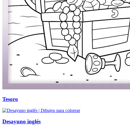
Halloween y otoño
Invierno y navidad
Mandalas
Música e instrumentos musicales
Peluches y caballos
Primavera y pascua
San Valentín y amor
Transporte
Verano y vacaciones
Libros para colorear para niños
Tesoro
Nezaradené
Sin categorizar
Desayuno inglés