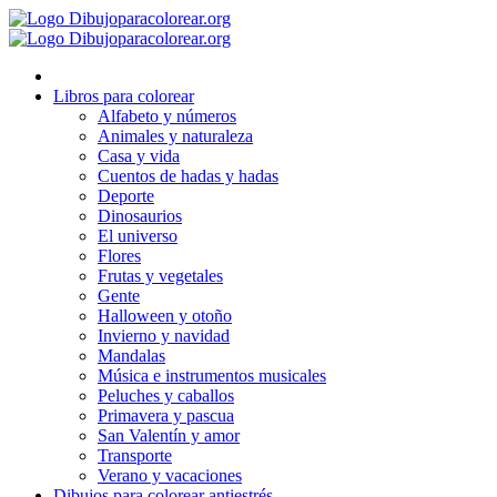
Ir
al
contenido
Libros para colorear
Alfabeto y números
Animales y naturaleza
Casa y vida
Cuentos de hadas y hadas
Deporte
Dinosaurios
El universo
Flores
Frutas y vegetales
Gente
Halloween y otoño
Invierno y navidad
Mandalas
Música e instrumentos musicales
Peluches y caballos
Primavera y pascua
San Valentín y amor
Transporte
Verano y vacaciones
Dibujos para colorear antiestrés