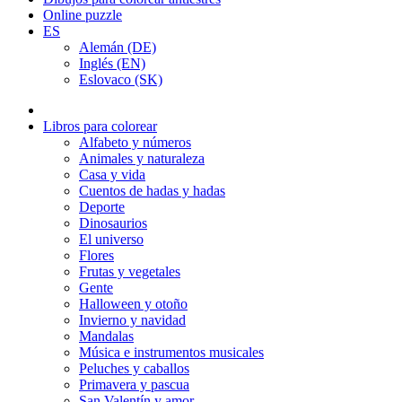
Online puzzle
ES
Alemán (DE)
Inglés (EN)
Eslovaco (SK)
Libros para colorear
Alfabeto y números
Animales y naturaleza
Casa y vida
Cuentos de hadas y hadas
Deporte
Dinosaurios
El universo
Flores
Frutas y vegetales
Gente
Halloween y otoño
Invierno y navidad
Mandalas
Música e instrumentos musicales
Peluches y caballos
Primavera y pascua
San Valentín y amor