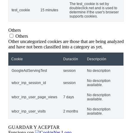
The test_cookie is set by
doubleclick.net and is used to
test_cookie
15 minutes
determine if the user's browser
supports cookies.
Others
Others
Other uncategorized cookies are those that are being analyzed
and have not been classified into a category as yet.
Cookie
Duración
Descripción
GoogleAdServingTest
session
No description
No description
wbcr_inp_session_id
session
available.
No description
wbcr_inp_user_page_views
7 days
available.
No description
wbcr_inp_user_visits
2 months
available.
GUARDAR Y ACEPTAR
Funciona con