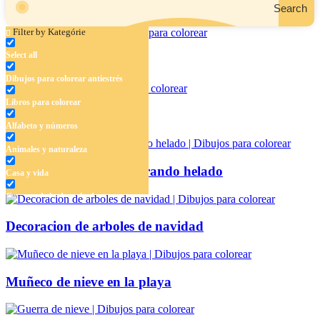
Search
Filter by Kategórie
Select all
Papá Noel expreso
Dibujos para colorear antiestrés
Libros para colorear
Bola navideña
Alfabeto y números
Animales y naturaleza
Muñecos de nieve comprando helado
Casa y vida
Cuentos de hadas y hadas
Deporte
Decoracion de arboles de navidad
Dinosaurios
El universo
Muñeco de nieve en la playa
Flores
Frutas y vegetales