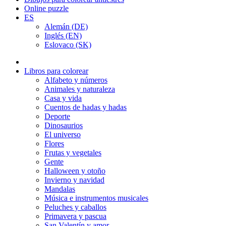
Online puzzle
ES
Alemán (DE)
Inglés (EN)
Eslovaco (SK)
Libros para colorear
Alfabeto y números
Animales y naturaleza
Casa y vida
Cuentos de hadas y hadas
Deporte
Dinosaurios
El universo
Flores
Frutas y vegetales
Gente
Halloween y otoño
Invierno y navidad
Mandalas
Música e instrumentos musicales
Peluches y caballos
Primavera y pascua
San Valentín y amor