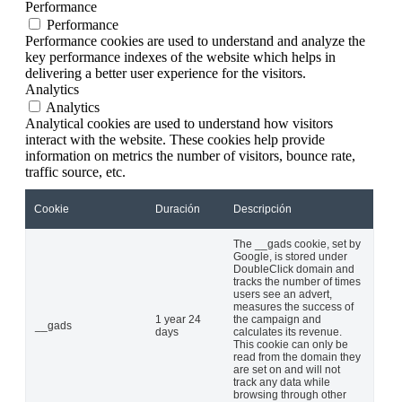
Performance
Performance
Performance cookies are used to understand and analyze the
key performance indexes of the website which helps in
delivering a better user experience for the visitors.
Analytics
Analytics
Analytical cookies are used to understand how visitors
interact with the website. These cookies help provide
information on metrics the number of visitors, bounce rate,
traffic source, etc.
Cookie
Duración
Descripción
The __gads cookie, set by
Google, is stored under
DoubleClick domain and
tracks the number of times
users see an advert,
measures the success of
1 year 24
the campaign and
__gads
days
calculates its revenue.
This cookie can only be
read from the domain they
are set on and will not
track any data while
browsing through other