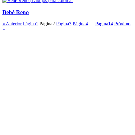
Bebé Reno
« Anterior
Página
1
Página
2
Página
3
Página
4
…
Página
14
Próximo
»