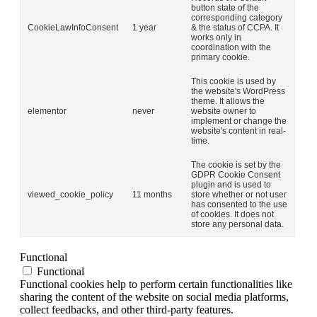
button state of the
corresponding category
CookieLawInfoConsent
1 year
& the status of CCPA. It
works only in
coordination with the
primary cookie.
This cookie is used by
the website's WordPress
theme. It allows the
elementor
never
website owner to
implement or change the
website's content in real-
time.
The cookie is set by the
GDPR Cookie Consent
plugin and is used to
viewed_cookie_policy
11 months
store whether or not user
has consented to the use
of cookies. It does not
store any personal data.
Functional
Functional
Functional cookies help to perform certain functionalities like
sharing the content of the website on social media platforms,
collect feedbacks, and other third-party features.