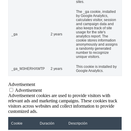
sites.
The _ga cookie, installed
by Google Analytics,
calculates visitor, session
and campaign data and
also keeps track of site
usage for the site's
_ga
2 years
analytics report. The
cookie stores information
anonymously and assigns
a randomly generated
number to recognize
unique visitors.
This cookie is installed by
_ga_M3HERHXWTP
2 years
Google Analytics.
Advertisement
Advertisement
Advertisement cookies are used to provide visitors with
relevant ads and marketing campaigns. These cookies track
visitors across websites and collect information to provide
customized ads.
Cookie
Duración
Descripción