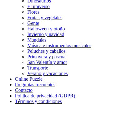
Dinosaurios
Deporte
El universo
Flores
Dinosaurios
Frutas y vegetales
Gente
El universo
Halloween y otoño
Invierno y navidad
Flores
Mandalas
Música e instrumentos musicales
Frutas y vegetales
Peluches y caballos
Primavera y pascua
Gente
San Valentín y amor
Halloween y otoño
Transporte
Verano y vacaciones
Invierno y navidad
Online Puzzle
Preguntas frecuentes
Mandalas
Contacto
Política de privacidad (GDPR)
Música e instrumentos musicales
Términos y condiciones
Peluches y caballos
Primavera y pascua
San Valentín y amor