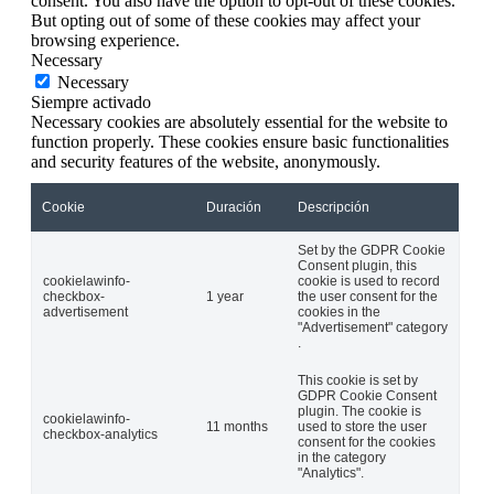
consent. You also have the option to opt-out of these cookies.
But opting out of some of these cookies may affect your
browsing experience.
Necessary
Necessary
Siempre activado
Necessary cookies are absolutely essential for the website to
function properly. These cookies ensure basic functionalities
and security features of the website, anonymously.
Cookie
Duración
Descripción
Set by the GDPR Cookie
Consent plugin, this
cookielawinfo-
cookie is used to record
checkbox-
1 year
the user consent for the
advertisement
cookies in the
"Advertisement" category
.
This cookie is set by
GDPR Cookie Consent
plugin. The cookie is
cookielawinfo-
11 months
used to store the user
checkbox-analytics
consent for the cookies
in the category
"Analytics".