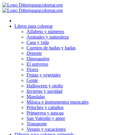
Ir
al
contenido
Libros para colorear
Alfabeto y números
Animales y naturaleza
Casa y vida
Cuentos de hadas y hadas
Deporte
Dinosaurios
El universo
Flores
Frutas y vegetales
Gente
Halloween y otoño
Invierno y navidad
Mandalas
Música e instrumentos musicales
Peluches y caballos
Primavera y pascua
San Valentín y amor
Transporte
Verano y vacaciones
Dibujos para colorear antiestrés