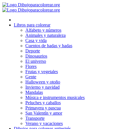
Ir
al
contenido
Libros para colorear
Alfabeto y números
Animales y naturaleza
Casa y vida
Cuentos de hadas y hadas
Deporte
Dinosaurios
El universo
Flores
Frutas y vegetales
Gente
Halloween y otoño
Invierno y navidad
Mandalas
Música e instrumentos musicales
Peluches y caballos
Primavera y pascua
San Valentín y amor
Transporte
Verano y vacaciones
Dibujos para colorear antiestrés