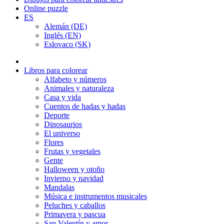
Online puzzle
ES
Alemán (DE)
Inglés (EN)
Eslovaco (SK)
Libros para colorear
Alfabeto y números
Animales y naturaleza
Casa y vida
Cuentos de hadas y hadas
Deporte
Dinosaurios
El universo
Flores
Frutas y vegetales
Gente
Halloween y otoño
Invierno y navidad
Mandalas
Música e instrumentos musicales
Peluches y caballos
Primavera y pascua
San Valentín y amor