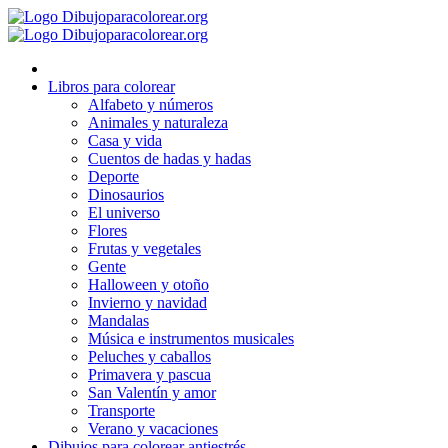
Ir
al
contenido
Libros para colorear
Alfabeto y números
Animales y naturaleza
Casa y vida
Cuentos de hadas y hadas
Deporte
Dinosaurios
El universo
Flores
Frutas y vegetales
Gente
Halloween y otoño
Invierno y navidad
Mandalas
Música e instrumentos musicales
Peluches y caballos
Primavera y pascua
San Valentín y amor
Transporte
Verano y vacaciones
Dibujos para colorear antiestrés