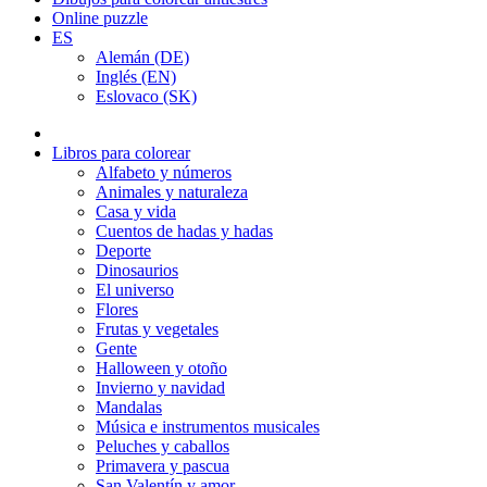
Online puzzle
ES
Alemán (DE)
Inglés (EN)
Eslovaco (SK)
Libros para colorear
Alfabeto y números
Animales y naturaleza
Casa y vida
Cuentos de hadas y hadas
Deporte
Dinosaurios
El universo
Flores
Frutas y vegetales
Gente
Halloween y otoño
Invierno y navidad
Mandalas
Música e instrumentos musicales
Peluches y caballos
Primavera y pascua
San Valentín y amor