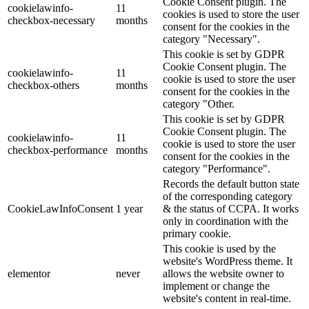
Cookie Consent plugin. The
cookielawinfo-
11
cookies is used to store the user
checkbox-necessary
months
consent for the cookies in the
category "Necessary".
This cookie is set by GDPR
Cookie Consent plugin. The
cookielawinfo-
11
cookie is used to store the user
checkbox-others
months
consent for the cookies in the
category "Other.
This cookie is set by GDPR
Cookie Consent plugin. The
cookielawinfo-
11
cookie is used to store the user
checkbox-performance
months
consent for the cookies in the
category "Performance".
Records the default button state
of the corresponding category
CookieLawInfoConsent
1 year
& the status of CCPA. It works
only in coordination with the
primary cookie.
This cookie is used by the
website's WordPress theme. It
elementor
never
allows the website owner to
implement or change the
website's content in real-time.