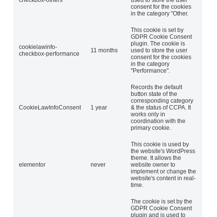
checkbox-others
used to store the user
consent for the cookies
in the category "Other.
This cookie is set by
GDPR Cookie Consent
plugin. The cookie is
cookielawinfo-
11 months
used to store the user
checkbox-performance
consent for the cookies
in the category
"Performance".
Records the default
button state of the
corresponding category
CookieLawInfoConsent
1 year
& the status of CCPA. It
works only in
coordination with the
primary cookie.
This cookie is used by
the website's WordPress
theme. It allows the
elementor
never
website owner to
implement or change the
website's content in real-
time.
The cookie is set by the
GDPR Cookie Consent
plugin and is used to