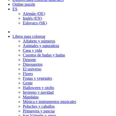
Online puzzle
ES
Alemán (DE)
Inglés (EN)
Eslovaco (SK)
Libros para colorear
Alfabeto y números
Animales y naturaleza
Casa y vida
Cuentos de hadas y hadas
Deporte
Dinosaurios
El universo
Flores
Frutas y vegetales
Gente
Halloween y otoño
Invierno y navidad
Mandalas
Música e instrumentos musicales
Peluches y caballos
Primavera y pascua
San Valentín y amor