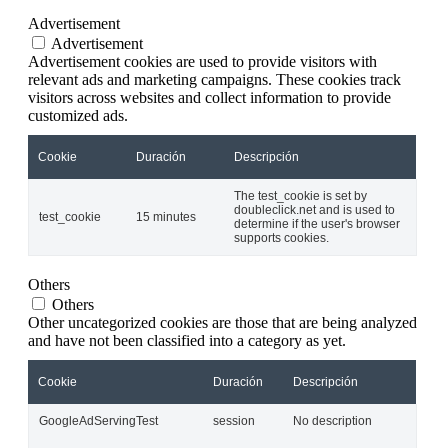
Advertisement
Advertisement
Advertisement cookies are used to provide visitors with
relevant ads and marketing campaigns. These cookies track
visitors across websites and collect information to provide
customized ads.
Cookie
Duración
Descripción
The test_cookie is set by
doubleclick.net and is used to
test_cookie
15 minutes
determine if the user's browser
supports cookies.
Others
Others
Other uncategorized cookies are those that are being analyzed
and have not been classified into a category as yet.
Cookie
Duración
Descripción
GoogleAdServingTest
session
No description