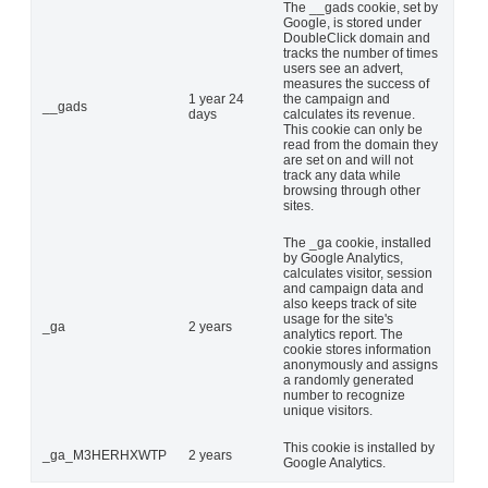
The __gads cookie, set by
Google, is stored under
DoubleClick domain and
tracks the number of times
users see an advert,
measures the success of
1 year 24
the campaign and
__gads
days
calculates its revenue.
This cookie can only be
read from the domain they
are set on and will not
track any data while
browsing through other
sites.
The _ga cookie, installed
by Google Analytics,
calculates visitor, session
and campaign data and
also keeps track of site
usage for the site's
_ga
2 years
analytics report. The
cookie stores information
anonymously and assigns
a randomly generated
number to recognize
unique visitors.
This cookie is installed by
_ga_M3HERHXWTP
2 years
Google Analytics.