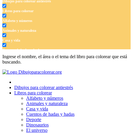
Dibujos para colorear antiestrés
Libros para colorear
Alfabeto y números
Animales y naturaleza
Casa y vida
Cuentos de hadas y hadas
Ingrese el nombre, el área o el tema del libro para colorear que está
Deporte
buscando.
Dinosaurios
El universo
Dibujos para colorear antiestrés
Flores
Libros para colorear
Alfabeto y números
Frutas y vegetales
Animales y naturaleza
Casa y vida
Gente
Cuentos de hadas y hadas
Halloween y otoño
Deporte
Dinosaurios
Invierno y navidad
El universo