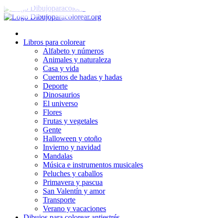
Ir
al
contenido
Libros para colorear
Alfabeto y números
Animales y naturaleza
Casa y vida
Cuentos de hadas y hadas
Deporte
Dinosaurios
El universo
Flores
Frutas y vegetales
Gente
Halloween y otoño
Invierno y navidad
Mandalas
Música e instrumentos musicales
Peluches y caballos
Primavera y pascua
San Valentín y amor
Transporte
Verano y vacaciones
Dibujos para colorear antiestrés