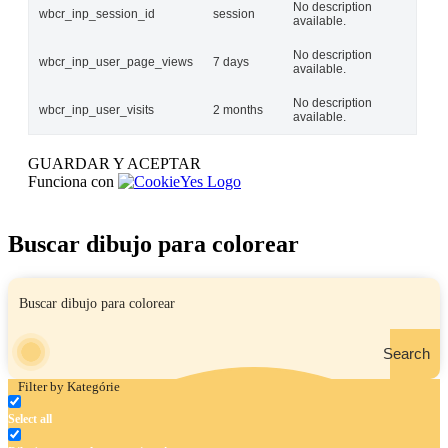
No description
wbcr_inp_session_id
session
available.
No description
wbcr_inp_user_page_views
7 days
available.
No description
wbcr_inp_user_visits
2 months
available.
GUARDAR Y ACEPTAR
Funciona con
Buscar dibujo para colorear
Search
Filter by Kategórie
Select all