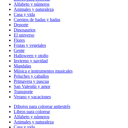
Alfabeto y números
Animales y naturaleza
Casa y vida
Cuentos de hadas y hadas
Deporte
Dinosaurios
El universo
Flores
Frutas y vegetales
Gente
Halloween y otoño
Invierno y navidad
Mandalas
Música e instrumentos musicales
Peluches y caballos
Primavera y pascua
San Valentín y amor
Transporte
Verano y vacaciones
Dibujos para colorear antiestrés
Libros para colorear
Alfabeto y números
Animales y naturaleza
Casa y vida