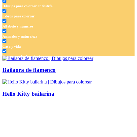
Dibujos para colorear antiestrés
Libros para colorear
Alfabeto y números
Animales y naturaleza
Casa y vida
Cuentos de hadas y hadas
Deporte
Bailaora de flamenco
Dinosaurios
El universo
Hello Kitty bailarina
Flores
Frutas y vegetales
Gente
Halloween y otoño