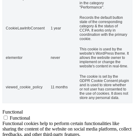
in the category
"Performance".
Records the default button
state of the corresponding
category & the status of
CookieLawInfoConsent
1 year
CCPA. It works only in
coordination with the primary
cookie.
This cookie is used by the
website's WordPress theme. It
elementor
never
allows the website owner to
implement or change the
website's content in real-time.
The cookie is set by the
GDPR Cookie Consent plugin
and is used to store whether
viewed_cookie_policy
11 months
or not user has consented to
the use of cookies. It does not
store any personal data.
Functional
Functional
Functional cookies help to perform certain functionalities like
sharing the content of the website on social media platforms, collect
feedbacks, and other third-party features.