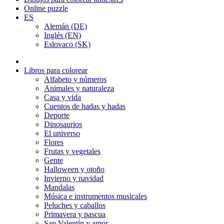
Online puzzle
ES
Alemán (DE)
Inglés (EN)
Eslovaco (SK)
Libros para colorear
Alfabeto y números
Animales y naturaleza
Casa y vida
Cuentos de hadas y hadas
Deporte
Dinosaurios
El universo
Flores
Frutas y vegetales
Gente
Halloween y otoño
Invierno y navidad
Mandalas
Música e instrumentos musicales
Peluches y caballos
Primavera y pascua
San Valentín y amor