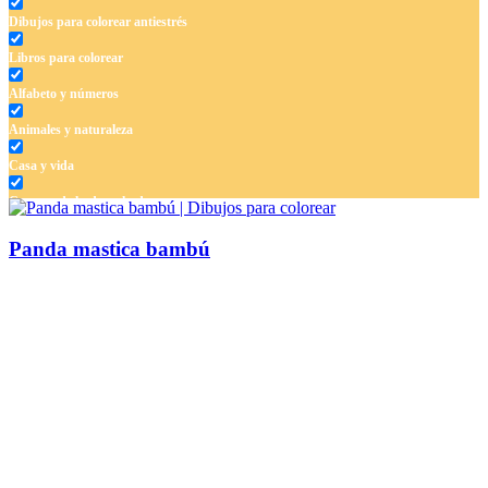
Dibujos para colorear antiestrés
Libros para colorear
Alfabeto y números
Animales y naturaleza
Casa y vida
Cuentos de hadas y hadas
Deporte
Panda mastica bambú
Dinosaurios
El universo
Flores
Frutas y vegetales
Gente
Halloween y otoño