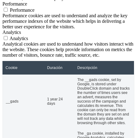
Performance
Performance
Performance cookies are used to understand and analyze the key
performance indexes of the website which helps in delivering a
better user experience for the visitors.
Analytics
Analytics
Analytical cookies are used to understand how visitors interact with
the website. These cookies help provide information on metrics the
number of visitors, bounce rate, traffic source, etc.
Cookie
Duración
Descripción
The __gads cookie, set by
Google, is stored under
DoubleClick domain and tracks
the number of times users see
an advert, measures the
1 year 24
__gads
success of the campaign and
days
calculates its revenue. This
cookie can only be read from
the domain they are set on and
will not track any data while
browsing through other sites.
The _ga cookie, installed by
Google Analytics, calculates