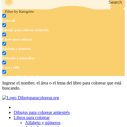
Search
Filter by Kategórie
Select all
Dibujos para colorear antiestrés
Libros para colorear
Alfabeto y números
Animales y naturaleza
Casa y vida
Cuentos de hadas y hadas
Ingrese el nombre, el área o el tema del libro para colorear que está
Deporte
buscando.
Dinosaurios
El universo
Dibujos para colorear antiestrés
Flores
Libros para colorear
Alfabeto y números
Frutas y vegetales