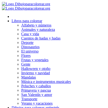
Ir
al
contenido
Libros para colorear
Alfabeto y números
Animales y naturaleza
Casa y vida
Cuentos de hadas y hadas
Deporte
Dinosaurios
El universo
Flores
Frutas y vegetales
Gente
Halloween y otoño
Invierno y navidad
Mandalas
Música e instrumentos musicales
Peluches y caballos
Primavera y pascua
San Valentín y amor
Transporte
Verano y vacaciones
Dibujos para colorear antiestrés