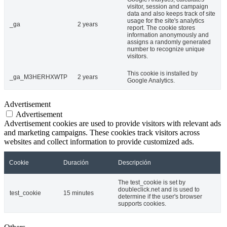
visitor, session and campaign
data and also keeps track of site
usage for the site's analytics
_ga
2 years
report. The cookie stores
information anonymously and
assigns a randomly generated
number to recognize unique
visitors.
This cookie is installed by
_ga_M3HERHXWTP
2 years
Google Analytics.
Advertisement
Advertisement
Advertisement cookies are used to provide visitors with relevant ads
and marketing campaigns. These cookies track visitors across
websites and collect information to provide customized ads.
Cookie
Duración
Descripción
The test_cookie is set by
doubleclick.net and is used to
test_cookie
15 minutes
determine if the user's browser
supports cookies.