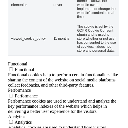
theme. It allows the
elementor
never
website owner to
implement or change the
website's content in real-
time.
The cookie is set by the
GDPR Cookie Consent
plugin and is used to
viewed_cookie_policy
11 months
store whether or not user
has consented to the use
of cookies. It does not
store any personal data.
Functional
Functional
Functional cookies help to perform certain functionalities like
sharing the content of the website on social media platforms,
collect feedbacks, and other third-party features.
Performance
Performance
Performance cookies are used to understand and analyze the
key performance indexes of the website which helps in
delivering a better user experience for the visitors.
Analytics
Analytics
Analytical cookies are used to understand how visitors