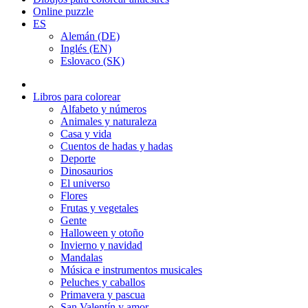
Online puzzle
ES
Alemán (DE)
Inglés (EN)
Eslovaco (SK)
Libros para colorear
Alfabeto y números
Animales y naturaleza
Casa y vida
Cuentos de hadas y hadas
Deporte
Dinosaurios
El universo
Flores
Frutas y vegetales
Gente
Halloween y otoño
Invierno y navidad
Mandalas
Música e instrumentos musicales
Peluches y caballos
Primavera y pascua
San Valentín y amor