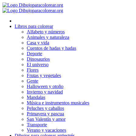
Ir
al
contenido
Libros para colorear
Alfabeto y números
Animales y naturaleza
Casa y vida
Cuentos de hadas y hadas
Deporte
Dinosaurios
El universo
Flores
Frutas y vegetales
Gente
Halloween y otoño
Invierno y navidad
Mandalas
Música e instrumentos musicales
Peluches y caballos
Primavera y pascua
San Valentín y amor
Transporte
Verano y vacaciones
Dibujos para colorear antiestrés