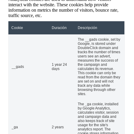
interact with the website. These cookies help provide
information on metrics the number of visitors, bounce rate,
traffic source, etc.
Cookie
Duración
Descripción
The __gads cookie, set by
Google, is stored under
DoubleClick domain and
tracks the number of times
users see an advert,
measures the success of
1 year 24
the campaign and
__gads
days
calculates its revenue.
This cookie can only be
read from the domain they
are set on and will not
track any data while
browsing through other
sites.
The _ga cookie, installed
by Google Analytics,
calculates visitor, session
and campaign data and
also keeps track of site
usage for the site's
_ga
2 years
analytics report. The
cookie stores information