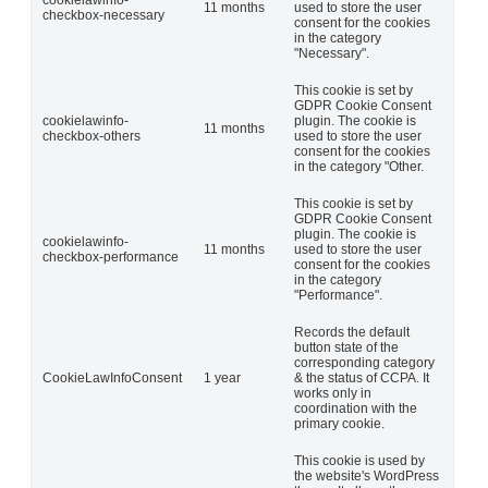
cookielawinfo-
11 months
used to store the user
checkbox-necessary
consent for the cookies
in the category
"Necessary".
This cookie is set by
GDPR Cookie Consent
cookielawinfo-
plugin. The cookie is
11 months
checkbox-others
used to store the user
consent for the cookies
in the category "Other.
This cookie is set by
GDPR Cookie Consent
plugin. The cookie is
cookielawinfo-
11 months
used to store the user
checkbox-performance
consent for the cookies
in the category
"Performance".
Records the default
button state of the
corresponding category
CookieLawInfoConsent
1 year
& the status of CCPA. It
works only in
coordination with the
primary cookie.
This cookie is used by
the website's WordPress