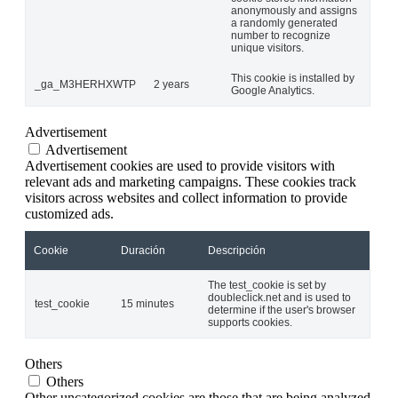
anonymously and assigns
a randomly generated
number to recognize
unique visitors.
This cookie is installed by
_ga_M3HERHXWTP
2 years
Google Analytics.
Advertisement
Advertisement
Advertisement cookies are used to provide visitors with
relevant ads and marketing campaigns. These cookies track
visitors across websites and collect information to provide
customized ads.
Cookie
Duración
Descripción
The test_cookie is set by
doubleclick.net and is used to
test_cookie
15 minutes
determine if the user's browser
supports cookies.
Others
Others
Other uncategorized cookies are those that are being analyzed