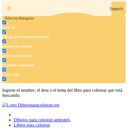
Search
Filter by Kategórie
Select all
Dibujos para colorear antiestrés
Libros para colorear
Alfabeto y números
Animales y naturaleza
Casa y vida
Cuentos de hadas y hadas
Ingrese el nombre, el área o el tema del libro para colorear que está
Deporte
buscando.
Dinosaurios
El universo
Dibujos para colorear antiestrés
Flores
Libros para colorear