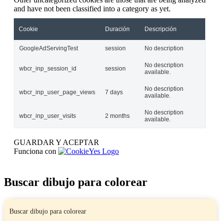
and have not been classified into a category as yet.
Cookie
Duración
Descripción
GoogleAdServingTest
session
No description
No description
wbcr_inp_session_id
session
available.
No description
wbcr_inp_user_page_views
7 days
available.
No description
wbcr_inp_user_visits
2 months
available.
GUARDAR Y ACEPTAR
Funciona con
Buscar dibujo para colorear