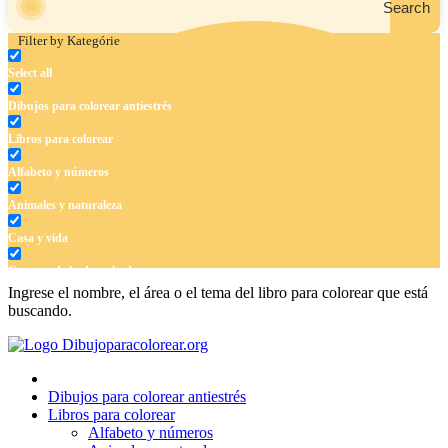
Search
Filter by Kategórie
Select all
Dibujos para colorear antiestrés
Libros para colorear
Alfabeto y números
Animales y naturaleza
Casa y vida
Cuentos de hadas y hadas
Ingrese el nombre, el área o el tema del libro para colorear que está
Deporte
buscando.
Dinosaurios
El universo
Dibujos para colorear antiestrés
Flores
Libros para colorear
Alfabeto y números
Frutas y vegetales