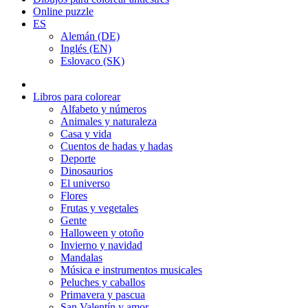
Online puzzle
ES
Alemán (DE)
Inglés (EN)
Eslovaco (SK)
Libros para colorear
Alfabeto y números
Animales y naturaleza
Casa y vida
Cuentos de hadas y hadas
Deporte
Dinosaurios
El universo
Flores
Frutas y vegetales
Gente
Halloween y otoño
Invierno y navidad
Mandalas
Música e instrumentos musicales
Peluches y caballos
Primavera y pascua
San Valentín y amor