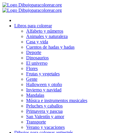
Ir
al
contenido
Libros para colorear
Alfabeto y números
Animales y naturaleza
Casa y vida
Cuentos de hadas y hadas
Deporte
Dinosaurios
El universo
Flores
Frutas y vegetales
Gente
Halloween y otoño
Invierno y navidad
Mandalas
Música e instrumentos musicales
Peluches y caballos
Primavera y pascua
San Valentín y amor
Transporte
Verano y vacaciones
Dibujos para colorear antiestrés