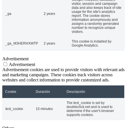
visitor, session and campaign
data and also keeps track of site
usage for the site's analytics
_ga
2 years
report. The cookie stores
information anonymously and
assigns a randomly generated
number to recognize unique
visitors.
This cookie is installed by
_ga_M3HERHXWTP
2 years
Google Analytics.
Advertisement
Advertisement
Advertisement cookies are used to provide visitors with relevant ads
and marketing campaigns. These cookies track visitors across
websites and collect information to provide customized ads.
Cookie
Duración
Descripción
The test_cookie is set by
doubleclick.net and is used to
test_cookie
15 minutes
determine if the user's browser
supports cookies.