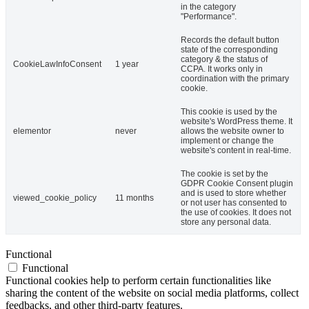
in the category
"Performance".
Records the default button
state of the corresponding
category & the status of
CookieLawInfoConsent
1 year
CCPA. It works only in
coordination with the primary
cookie.
This cookie is used by the
website's WordPress theme. It
elementor
never
allows the website owner to
implement or change the
website's content in real-time.
The cookie is set by the
GDPR Cookie Consent plugin
and is used to store whether
viewed_cookie_policy
11 months
or not user has consented to
the use of cookies. It does not
store any personal data.
Functional
Functional
Functional cookies help to perform certain functionalities like
sharing the content of the website on social media platforms, collect
feedbacks, and other third-party features.