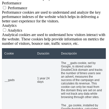
Performance
Performance
Performance cookies are used to understand and analyze the key
performance indexes of the website which helps in delivering a
better user experience for the visitors.
Analytics
Analytics
Analytical cookies are used to understand how visitors interact with
the website. These cookies help provide information on metrics the
number of visitors, bounce rate, traffic source, etc.
Cookie
Duración
Descripción
The __gads cookie, set by
Google, is stored under
DoubleClick domain and tracks
the number of times users see
an advert, measures the
1 year 24
__gads
success of the campaign and
days
calculates its revenue. This
cookie can only be read from
the domain they are set on and
will not track any data while
browsing through other sites.
The _ga cookie, installed by
Google Analytics, calculates