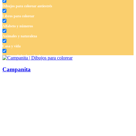
Dibujos para colorear antiestrés
Libros para colorear
Alfabeto y números
Animales y naturaleza
Casa y vida
Cuentos de hadas y hadas
Deporte
Campanita
Dinosaurios
El universo
Flores
Frutas y vegetales
Gente
Halloween y otoño