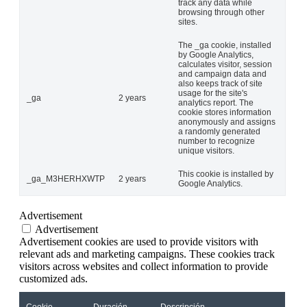
track any data while
browsing through other
sites.
The _ga cookie, installed
by Google Analytics,
calculates visitor, session
and campaign data and
also keeps track of site
usage for the site's
_ga
2 years
analytics report. The
cookie stores information
anonymously and assigns
a randomly generated
number to recognize
unique visitors.
This cookie is installed by
_ga_M3HERHXWTP
2 years
Google Analytics.
Advertisement
Advertisement
Advertisement cookies are used to provide visitors with
relevant ads and marketing campaigns. These cookies track
visitors across websites and collect information to provide
customized ads.