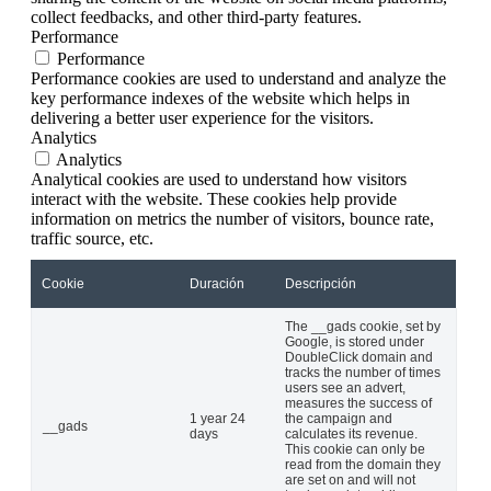
collect feedbacks, and other third-party features.
Performance
Performance
Performance cookies are used to understand and analyze the
key performance indexes of the website which helps in
delivering a better user experience for the visitors.
Analytics
Analytics
Analytical cookies are used to understand how visitors
interact with the website. These cookies help provide
information on metrics the number of visitors, bounce rate,
traffic source, etc.
Cookie
Duración
Descripción
The __gads cookie, set by
Google, is stored under
DoubleClick domain and
tracks the number of times
users see an advert,
measures the success of
1 year 24
the campaign and
__gads
days
calculates its revenue.
This cookie can only be
read from the domain they
are set on and will not