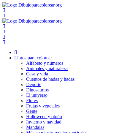
Ir
al
contenido
Libros para colorear
Alfabeto y números
Animales y naturaleza
Casa y vida
Cuentos de hadas y hadas
Deporte
Dinosaurios
El universo
Flores
Frutas y vegetales
Gente
Halloween y otoño
Invierno y navidad
Mandalas
Música e instrumentos musicales