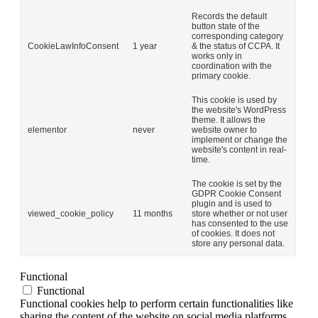
Records the default
button state of the
corresponding category
CookieLawInfoConsent
1 year
& the status of CCPA. It
works only in
coordination with the
primary cookie.
This cookie is used by
the website's WordPress
theme. It allows the
elementor
never
website owner to
implement or change the
website's content in real-
time.
The cookie is set by the
GDPR Cookie Consent
plugin and is used to
viewed_cookie_policy
11 months
store whether or not user
has consented to the use
of cookies. It does not
store any personal data.
Functional
Functional
Functional cookies help to perform certain functionalities like
sharing the content of the website on social media platforms,