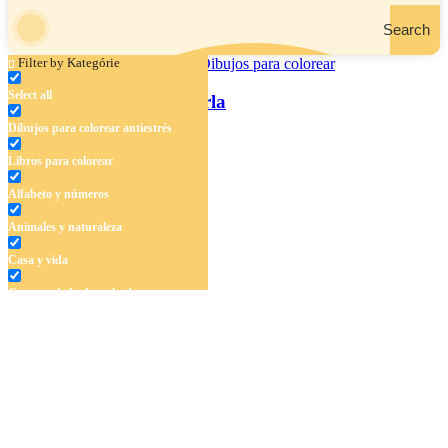
Search
Filter by Kategórie
Select all
Cangrejo ermitaño y perla
Dibujos para colorear antiestrés
Libros para colorear
Alfabeto y números
Animales y naturaleza
Casa y vida
Cuentos de hadas y hadas
Deporte
Dinosaurios
El universo
Flores