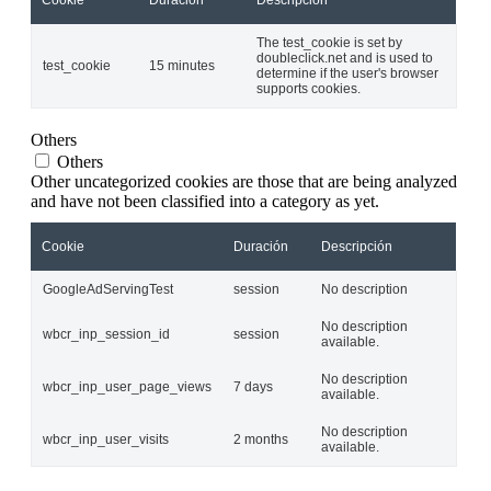
Cookie
Duración
Descripción
The test_cookie is set by
doubleclick.net and is used to
test_cookie
15 minutes
determine if the user's browser
supports cookies.
Others
Others
Other uncategorized cookies are those that are being analyzed
and have not been classified into a category as yet.
Cookie
Duración
Descripción
GoogleAdServingTest
session
No description
No description
wbcr_inp_session_id
session
available.
No description
wbcr_inp_user_page_views
7 days
available.
No description
wbcr_inp_user_visits
2 months
available.