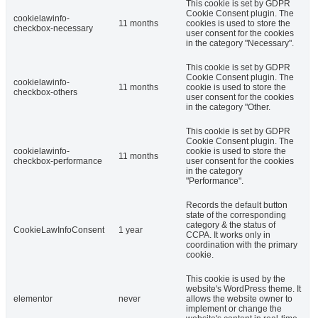
This cookie is set by GDPR
Cookie Consent plugin. The
cookielawinfo-
11 months
cookies is used to store the
checkbox-necessary
user consent for the cookies
in the category "Necessary".
This cookie is set by GDPR
Cookie Consent plugin. The
cookielawinfo-
11 months
cookie is used to store the
checkbox-others
user consent for the cookies
in the category "Other.
This cookie is set by GDPR
Cookie Consent plugin. The
cookielawinfo-
cookie is used to store the
11 months
checkbox-performance
user consent for the cookies
in the category
"Performance".
Records the default button
state of the corresponding
category & the status of
CookieLawInfoConsent
1 year
CCPA. It works only in
coordination with the primary
cookie.
This cookie is used by the
website's WordPress theme. It
elementor
never
allows the website owner to
implement or change the