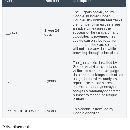
Cookie
Duración
Descripción
The __gads cookie, set by
Google, is stored under
DoubleClick domain and tracks
the number of times users see
an advert, measures the
1 year 24
__gads
success of the campaign and
days
calculates its revenue. This
cookie can only be read from
the domain they are set on and
will not track any data while
browsing through other sites.
The _ga cookie, installed by
Google Analytics, calculates
visitor, session and campaign
data and also keeps track of site
usage for the site's analytics
_ga
2 years
report. The cookie stores
information anonymously and
assigns a randomly generated
number to recognize unique
visitors.
This cookie is installed by
_ga_M3HERHXWTP
2 years
Google Analytics.
Advertisement