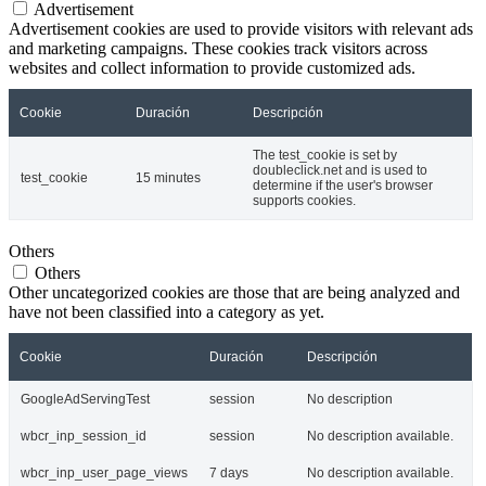
Advertisement
Advertisement cookies are used to provide visitors with relevant ads
and marketing campaigns. These cookies track visitors across
websites and collect information to provide customized ads.
Cookie
Duración
Descripción
The test_cookie is set by
doubleclick.net and is used to
test_cookie
15 minutes
determine if the user's browser
supports cookies.
Others
Others
Other uncategorized cookies are those that are being analyzed and
have not been classified into a category as yet.
Cookie
Duración
Descripción
GoogleAdServingTest
session
No description
wbcr_inp_session_id
session
No description available.
wbcr_inp_user_page_views
7 days
No description available.