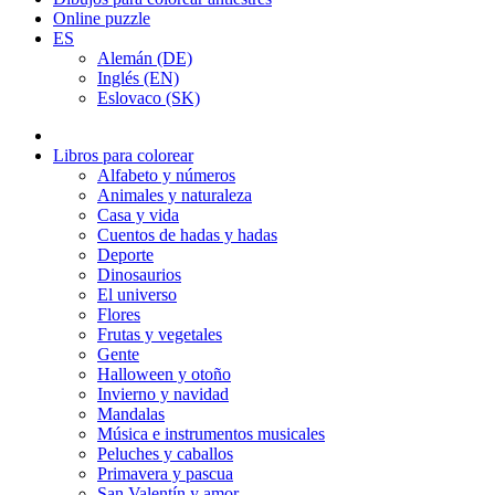
Online puzzle
ES
Alemán (DE)
Inglés (EN)
Eslovaco (SK)
Libros para colorear
Alfabeto y números
Animales y naturaleza
Casa y vida
Cuentos de hadas y hadas
Deporte
Dinosaurios
El universo
Flores
Frutas y vegetales
Gente
Halloween y otoño
Invierno y navidad
Mandalas
Música e instrumentos musicales
Peluches y caballos
Primavera y pascua
San Valentín y amor