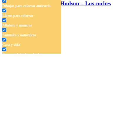
Rayo McQueen y Dock Hudson – Los coches
Dibujos para colorear antiestrés
Libros para colorear
Alfabeto y números
Animales y naturaleza
Casa y vida
Cuentos de hadas y hadas
Deporte
Dinosaurios
El universo
Flores
Frutas y vegetales
Gente
Halloween y otoño