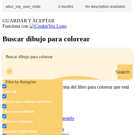
wbcr_inp_user_visits
2 months
No description available.
GUARDAR Y ACEPTAR
Funciona con
Buscar dibujo para colorear
Search
Filter by Kategórie
Ingrese el nombre, el área o el tema del libro para colorear que está
Select all
buscando.
Dibujos para colorear antiestrés
Libros para colorear
Dibujos para colorear antiestrés
Alfabeto y números
Libros para colorear
Alfabeto y números
Animales y naturaleza
Animales y naturaleza