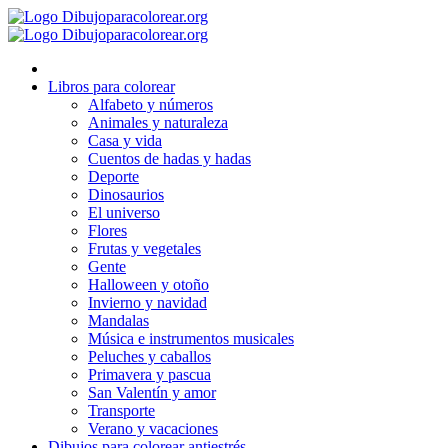
Ir
al
contenido
Libros para colorear
Alfabeto y números
Animales y naturaleza
Casa y vida
Cuentos de hadas y hadas
Deporte
Dinosaurios
El universo
Flores
Frutas y vegetales
Gente
Halloween y otoño
Invierno y navidad
Mandalas
Música e instrumentos musicales
Peluches y caballos
Primavera y pascua
San Valentín y amor
Transporte
Verano y vacaciones
Dibujos para colorear antiestrés