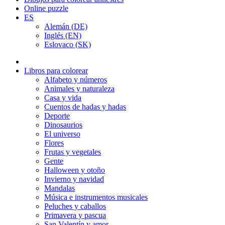
Online puzzle
ES
Alemán (DE)
Inglés (EN)
Eslovaco (SK)
Libros para colorear
Alfabeto y números
Animales y naturaleza
Casa y vida
Cuentos de hadas y hadas
Deporte
Dinosaurios
El universo
Flores
Frutas y vegetales
Gente
Halloween y otoño
Invierno y navidad
Mandalas
Música e instrumentos musicales
Peluches y caballos
Primavera y pascua
San Valentín y amor