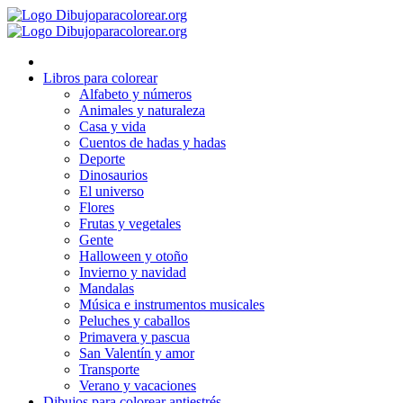
Ir
al
contenido
Libros para colorear
Alfabeto y números
Animales y naturaleza
Casa y vida
Cuentos de hadas y hadas
Deporte
Dinosaurios
El universo
Flores
Frutas y vegetales
Gente
Halloween y otoño
Invierno y navidad
Mandalas
Música e instrumentos musicales
Peluches y caballos
Primavera y pascua
San Valentín y amor
Transporte
Verano y vacaciones
Dibujos para colorear antiestrés