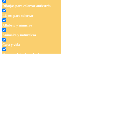
Dibujos para colorear antiestrés
Libros para colorear
Alfabeto y números
Animales y naturaleza
Casa y vida
Cuentos de hadas y hadas
Deporte
Dinosaurios
El universo
Flores
Frutas y vegetales
Gente
Halloween y otoño