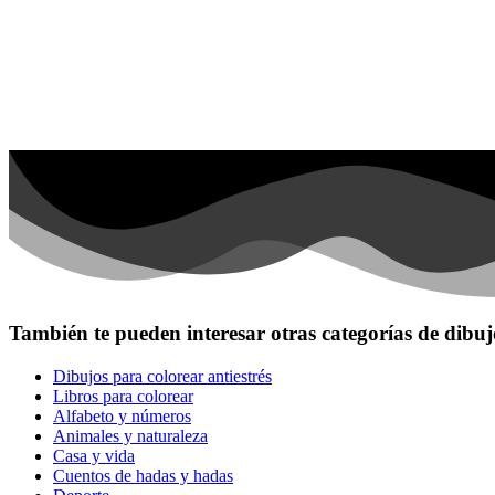
Invierno y navidad
Mandalas
Música e instrumentos musicales
Peluches y caballos
Primavera y pascua
San Valentín y amor
Transporte
Verano y vacaciones
Libros para colorear para niños
Nezaradené
También te pueden interesar otras categorías de dibuj
Sin categorizar
Dibujos para colorear antiestrés
Libros para colorear
Alfabeto y números
Animales y naturaleza
Casa y vida
Cuentos de hadas y hadas