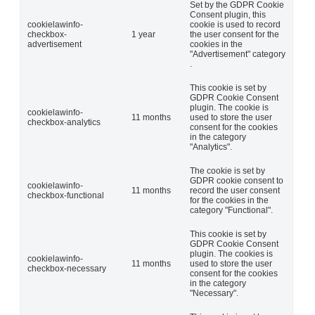
Set by the GDPR Cookie
Consent plugin, this
cookielawinfo-
cookie is used to record
checkbox-
1 year
the user consent for the
advertisement
cookies in the
"Advertisement" category
.
This cookie is set by
GDPR Cookie Consent
plugin. The cookie is
cookielawinfo-
11 months
used to store the user
checkbox-analytics
consent for the cookies
in the category
"Analytics".
The cookie is set by
GDPR cookie consent to
cookielawinfo-
11 months
record the user consent
checkbox-functional
for the cookies in the
category "Functional".
This cookie is set by
GDPR Cookie Consent
plugin. The cookies is
cookielawinfo-
11 months
used to store the user
checkbox-necessary
consent for the cookies
in the category
"Necessary".