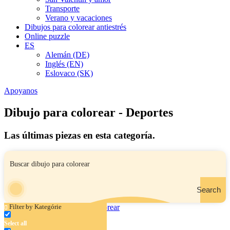
Transporte
Verano y vacaciones
Dibujos para colorear antiestrés
Online puzzle
ES
Alemán (DE)
Inglés (EN)
Eslovaco (SK)
Apoyanos
Dibujo para colorear - Deportes
Las últimas piezas en esta categoría.
Search
Filter by Kategórie
Select all
Parapente