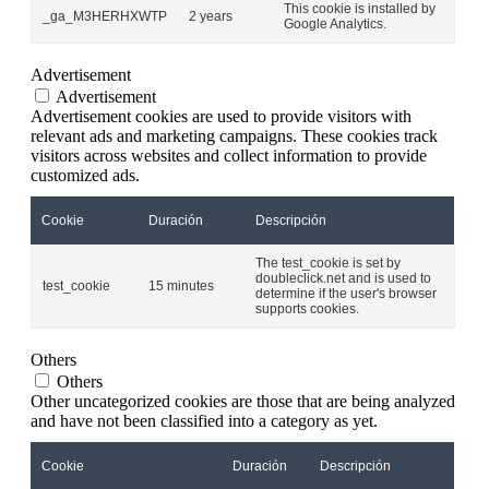
This cookie is installed by
_ga_M3HERHXWTP
2 years
Google Analytics.
Advertisement
Advertisement
Advertisement cookies are used to provide visitors with
relevant ads and marketing campaigns. These cookies track
visitors across websites and collect information to provide
customized ads.
Cookie
Duración
Descripción
The test_cookie is set by
doubleclick.net and is used to
test_cookie
15 minutes
determine if the user's browser
supports cookies.
Others
Others
Other uncategorized cookies are those that are being analyzed
and have not been classified into a category as yet.
Cookie
Duración
Descripción