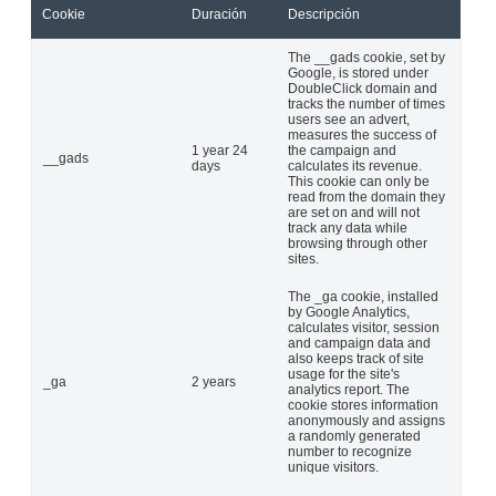
Cookie
Duración
Descripción
The __gads cookie, set by
Google, is stored under
DoubleClick domain and
tracks the number of times
users see an advert,
measures the success of
1 year 24
the campaign and
__gads
days
calculates its revenue.
This cookie can only be
read from the domain they
are set on and will not
track any data while
browsing through other
sites.
The _ga cookie, installed
by Google Analytics,
calculates visitor, session
and campaign data and
also keeps track of site
usage for the site's
_ga
2 years
analytics report. The
cookie stores information
anonymously and assigns
a randomly generated
number to recognize
unique visitors.