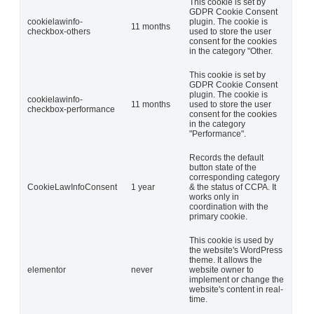
This cookie is set by
GDPR Cookie Consent
cookielawinfo-
plugin. The cookie is
11 months
checkbox-others
used to store the user
consent for the cookies
in the category "Other.
This cookie is set by
GDPR Cookie Consent
plugin. The cookie is
cookielawinfo-
11 months
used to store the user
checkbox-performance
consent for the cookies
in the category
"Performance".
Records the default
button state of the
corresponding category
CookieLawInfoConsent
1 year
& the status of CCPA. It
works only in
coordination with the
primary cookie.
This cookie is used by
the website's WordPress
theme. It allows the
elementor
never
website owner to
implement or change the
website's content in real-
time.