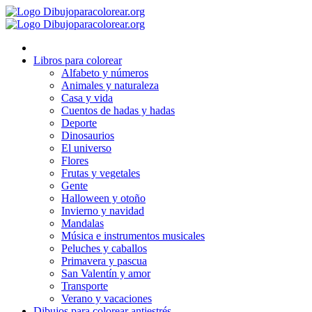
Ir
al
contenido
Libros para colorear
Alfabeto y números
Animales y naturaleza
Casa y vida
Cuentos de hadas y hadas
Deporte
Dinosaurios
El universo
Flores
Frutas y vegetales
Gente
Halloween y otoño
Invierno y navidad
Mandalas
Música e instrumentos musicales
Peluches y caballos
Primavera y pascua
San Valentín y amor
Transporte
Verano y vacaciones
Dibujos para colorear antiestrés