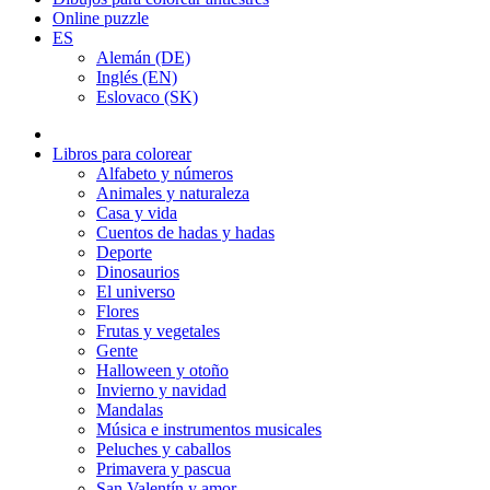
Online puzzle
ES
Alemán (DE)
Inglés (EN)
Eslovaco (SK)
Libros para colorear
Alfabeto y números
Animales y naturaleza
Casa y vida
Cuentos de hadas y hadas
Deporte
Dinosaurios
El universo
Flores
Frutas y vegetales
Gente
Halloween y otoño
Invierno y navidad
Mandalas
Música e instrumentos musicales
Peluches y caballos
Primavera y pascua
San Valentín y amor