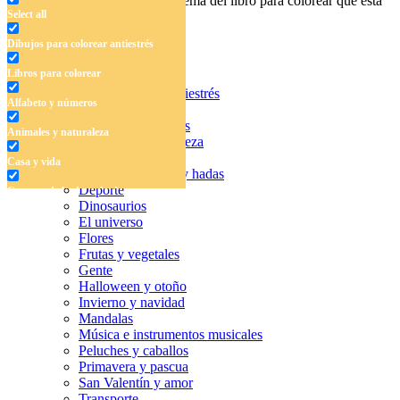
Ingrese el nombre, el área o el tema del libro para colorear que está
Select all
buscando.
Dibujos para colorear antiestrés
Libros para colorear
Dibujos para colorear antiestrés
Alfabeto y números
Libros para colorear
Alfabeto y números
Animales y naturaleza
Animales y naturaleza
Casa y vida
Casa y vida
Cuentos de hadas y hadas
Deporte
Cuentos de hadas y hadas
Dinosaurios
Deporte
El universo
Flores
Dinosaurios
Frutas y vegetales
Gente
El universo
Halloween y otoño
Invierno y navidad
Flores
Mandalas
Música e instrumentos musicales
Frutas y vegetales
Peluches y caballos
Primavera y pascua
Gente
San Valentín y amor
Halloween y otoño
Transporte