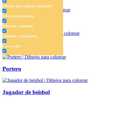
Dibujos para colorear antiestrés
Libros para colorear
Medalla olimpica
Alfabeto y números
Animales y naturaleza
aros olímpicos
Casa y vida
Cuentos de hadas y hadas
Deporte
Portero
Dinosaurios
El universo
Jugador de beisbol
Flores
Frutas y vegetales
Gente
Halloween y otoño