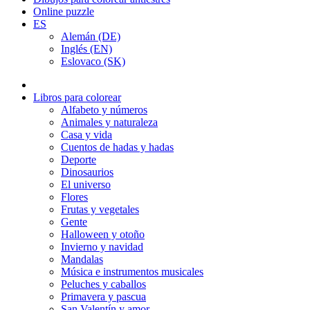
Online puzzle
ES
Alemán (DE)
Inglés (EN)
Eslovaco (SK)
Libros para colorear
Alfabeto y números
Animales y naturaleza
Casa y vida
Cuentos de hadas y hadas
Deporte
Dinosaurios
El universo
Flores
Frutas y vegetales
Gente
Halloween y otoño
Invierno y navidad
Mandalas
Música e instrumentos musicales
Peluches y caballos
Primavera y pascua
San Valentín y amor