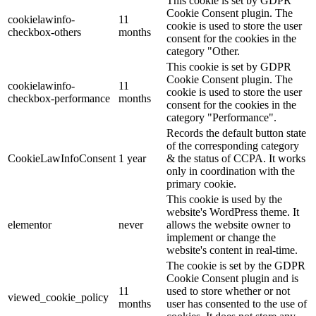
This cookie is set by GDPR
Cookie Consent plugin. The
cookielawinfo-
11
cookie is used to store the user
checkbox-others
months
consent for the cookies in the
category "Other.
This cookie is set by GDPR
Cookie Consent plugin. The
cookielawinfo-
11
cookie is used to store the user
checkbox-performance
months
consent for the cookies in the
category "Performance".
Records the default button state
of the corresponding category
CookieLawInfoConsent
1 year
& the status of CCPA. It works
only in coordination with the
primary cookie.
This cookie is used by the
website's WordPress theme. It
elementor
never
allows the website owner to
implement or change the
website's content in real-time.
The cookie is set by the GDPR
Cookie Consent plugin and is
11
used to store whether or not
viewed_cookie_policy
months
user has consented to the use of