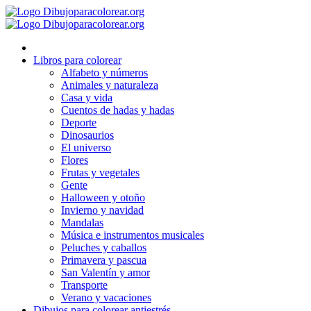
Ir
al
contenido
Libros para colorear
Alfabeto y números
Animales y naturaleza
Casa y vida
Cuentos de hadas y hadas
Deporte
Dinosaurios
El universo
Flores
Frutas y vegetales
Gente
Halloween y otoño
Invierno y navidad
Mandalas
Música e instrumentos musicales
Peluches y caballos
Primavera y pascua
San Valentín y amor
Transporte
Verano y vacaciones
Dibujos para colorear antiestrés