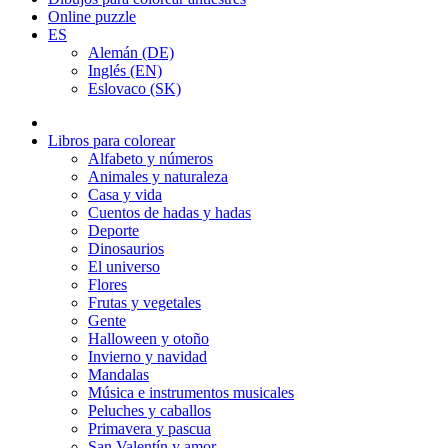
Online puzzle
ES
Alemán (DE)
Inglés (EN)
Eslovaco (SK)
Libros para colorear
Alfabeto y números
Animales y naturaleza
Casa y vida
Cuentos de hadas y hadas
Deporte
Dinosaurios
El universo
Flores
Frutas y vegetales
Gente
Halloween y otoño
Invierno y navidad
Mandalas
Música e instrumentos musicales
Peluches y caballos
Primavera y pascua
San Valentín y amor