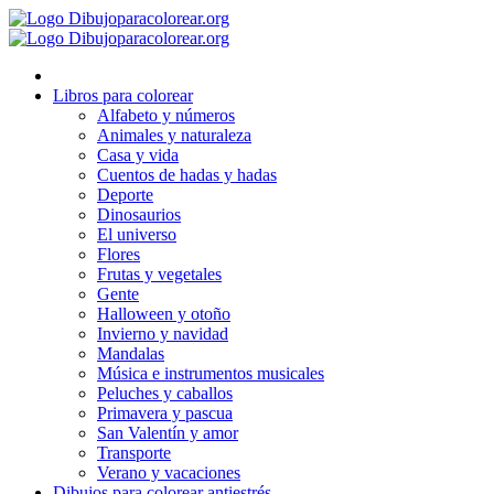
Ir
al
contenido
Libros para colorear
Alfabeto y números
Animales y naturaleza
Casa y vida
Cuentos de hadas y hadas
Deporte
Dinosaurios
El universo
Flores
Frutas y vegetales
Gente
Halloween y otoño
Invierno y navidad
Mandalas
Música e instrumentos musicales
Peluches y caballos
Primavera y pascua
San Valentín y amor
Transporte
Verano y vacaciones
Dibujos para colorear antiestrés