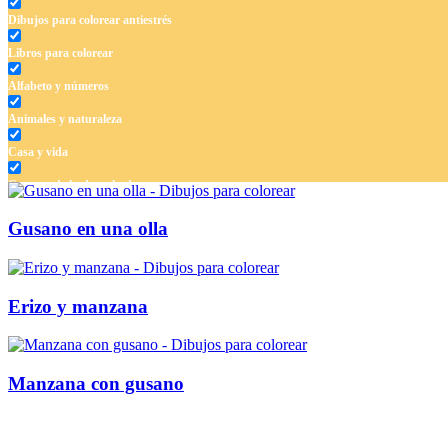
Dibujos para colorear antiestrés
Libros para colorear
Alfabeto y números
Animales y naturaleza
Casa y vida
Cuentos de hadas y hadas
Deporte
Gusano en una olla
Dinosaurios
El universo
Erizo y manzana
Flores
Frutas y vegetales
Manzana con gusano
Gente
Halloween y otoño