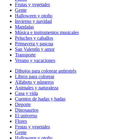
Frutas y vegetales
Gente
Halloween y otoño
Invierno y navidad
Mandalas
Música e instrumentos musicales
Peluches y caballos
Primavera y pascua
San Valentín y amor
Transporte
Verano y vacaciones
Dibujos para colorear antiestrés
Libros para colorear
Alfabeto y números
Animales y naturaleza
Casa y vida
Cuentos de hadas y hadas
Deporte
Dinosaurios
El universo
Flores
Frutas y vegetales
Gente
Halloween y otoño