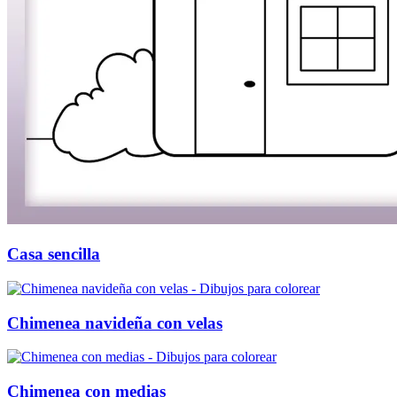
Invierno y navidad
Mandalas
Música e instrumentos musicales
Peluches y caballos
Primavera y pascua
San Valentín y amor
Transporte
Verano y vacaciones
Libros para colorear para niños
Casa sencilla
Nezaradené
Sin categorizar
Chimenea navideña con velas
Chimenea con medias