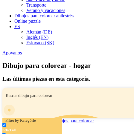
Transporte
Verano y vacaciones
Dibujos para colorear antiestrés
Online puzzle
ES
Alemán (DE)
Inglés (EN)
Eslovaco (SK)
Apoyanos
Dibujo para colorear - hogar
Las últimas piezas en esta categoría.
Filter by Kategórie
Select all
Niño no quiere brócoli