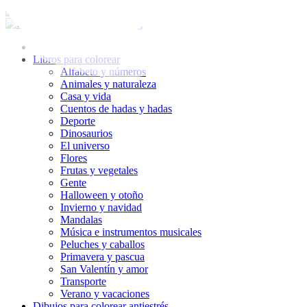
Ir
al
contenido
Libros para colorear
Alfabeto y números
Animales y naturaleza
Casa y vida
Cuentos de hadas y hadas
Deporte
Dinosaurios
El universo
Flores
Frutas y vegetales
Gente
Halloween y otoño
Invierno y navidad
Mandalas
Música e instrumentos musicales
Peluches y caballos
Primavera y pascua
San Valentín y amor
Transporte
Verano y vacaciones
Dibujos para colorear antiestrés