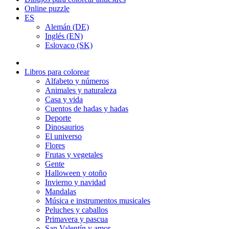
Online puzzle
ES
Alemán (DE)
Inglés (EN)
Eslovaco (SK)
Libros para colorear
Alfabeto y números
Animales y naturaleza
Casa y vida
Cuentos de hadas y hadas
Deporte
Dinosaurios
El universo
Flores
Frutas y vegetales
Gente
Halloween y otoño
Invierno y navidad
Mandalas
Música e instrumentos musicales
Peluches y caballos
Primavera y pascua
San Valentín y amor