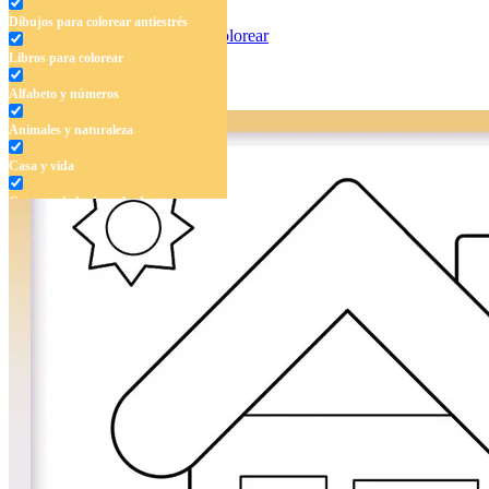
Dibujos para colorear antiestrés
Libros para colorear
Detergentes
Alfabeto y números
Animales y naturaleza
Casa y vida
Cuentos de hadas y hadas
Deporte
Dinosaurios
El universo
Flores
Frutas y vegetales
Gente
Halloween y otoño