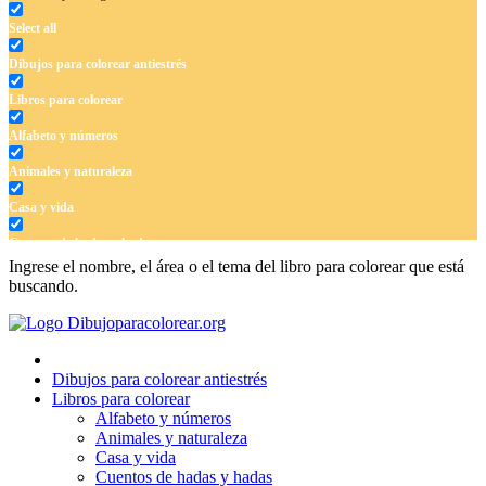
Select all
Dibujos para colorear antiestrés
Libros para colorear
Alfabeto y números
Animales y naturaleza
Casa y vida
Cuentos de hadas y hadas
Ingrese el nombre, el área o el tema del libro para colorear que está
Deporte
buscando.
Dinosaurios
El universo
Dibujos para colorear antiestrés
Flores
Libros para colorear
Alfabeto y números
Frutas y vegetales
Animales y naturaleza
Casa y vida
Gente
Cuentos de hadas y hadas