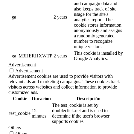
and campaign data and
also keeps track of site
usage for the site's
_ga
2 years
analytics report. The
cookie stores information
anonymously and assigns
a randomly generated
number to recognize
unique visitors.
This cookie is installed by
_ga_M3HERHXWTP
2 years
Google Analytics.
Advertisement
Advertisement
Advertisement cookies are used to provide visitors with
relevant ads and marketing campaigns. These cookies track
visitors across websites and collect information to provide
customized ads.
Cookie
Duración
Descripción
The test_cookie is set by
15
doubleclick.net and is used to
test_cookie
minutes
determine if the user's browser
supports cookies.
Others
Others