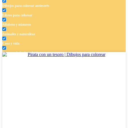
Dibujos para colorear antiestrés
Libros para colorear
Alfabeto y números
Animales y naturaleza
Casa y vida
Cuentos de hadas y hadas
Deporte
Dinosaurios
El universo
Flores
Frutas y vegetales
Gente
Halloween y otoño