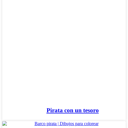
Invierno y navidad
Mandalas
Música e instrumentos musicales
Peluches y caballos
Primavera y pascua
San Valentín y amor
Transporte
Verano y vacaciones
Libros para colorear para niños
Nezaradené
Sin categorizar
Pirata con un tesoro