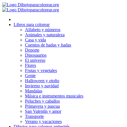
Ir
al
contenido
Libros para colorear
Alfabeto y números
Animales y naturaleza
Casa y vida
Cuentos de hadas y hadas
Deporte
Dinosaurios
El universo
Flores
Frutas y vegetales
Gente
Halloween y otoño
Invierno y navidad
Mandalas
Música e instrumentos musicales
Peluches y caballos
Primavera y pascua
San Valentín y amor
Transporte
Verano y vacaciones
Dibujos para colorear antiestrés