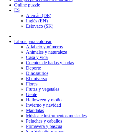
Online puzzle
ES
Alemán (DE)
Inglés (EN)
Eslovaco (SK)
Libros para colorear
Alfabeto y números
Animales y naturaleza
Casa y vida
Cuentos de hadas y hadas
Deporte
Dinosaurios
El universo
Flores
Frutas y vegetales
Gente
Halloween y otoño
Invierno y navidad
Mandalas
Música e instrumentos musicales
Peluches y caballos
Primavera y pascua
San Valentín y amor