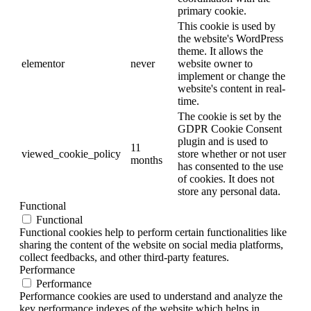
primary cookie.
This cookie is used by
the website's WordPress
theme. It allows the
elementor
never
website owner to
implement or change the
website's content in real-
time.
The cookie is set by the
GDPR Cookie Consent
plugin and is used to
11
viewed_cookie_policy
store whether or not user
months
has consented to the use
of cookies. It does not
store any personal data.
Functional
Functional
Functional cookies help to perform certain functionalities like
sharing the content of the website on social media platforms,
collect feedbacks, and other third-party features.
Performance
Performance
Performance cookies are used to understand and analyze the
key performance indexes of the website which helps in