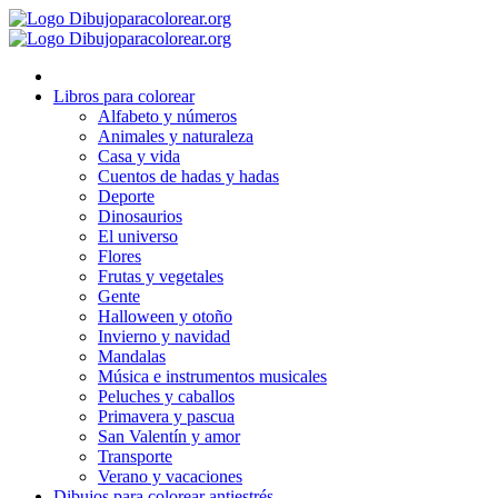
Ir
al
contenido
Libros para colorear
Alfabeto y números
Animales y naturaleza
Casa y vida
Cuentos de hadas y hadas
Deporte
Dinosaurios
El universo
Flores
Frutas y vegetales
Gente
Halloween y otoño
Invierno y navidad
Mandalas
Música e instrumentos musicales
Peluches y caballos
Primavera y pascua
San Valentín y amor
Transporte
Verano y vacaciones
Dibujos para colorear antiestrés