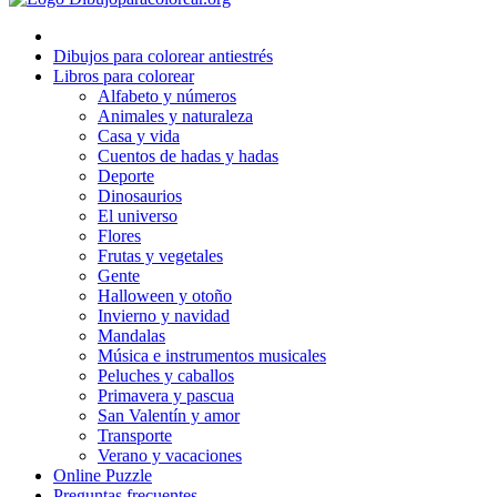
El universo
Dibujos para colorear antiestrés
Flores
Libros para colorear
Alfabeto y números
Frutas y vegetales
Animales y naturaleza
Casa y vida
Gente
Cuentos de hadas y hadas
Halloween y otoño
Deporte
Dinosaurios
Invierno y navidad
El universo
Flores
Mandalas
Frutas y vegetales
Gente
Música e instrumentos musicales
Halloween y otoño
Invierno y navidad
Peluches y caballos
Mandalas
Música e instrumentos musicales
Primavera y pascua
Peluches y caballos
San Valentín y amor
Primavera y pascua
San Valentín y amor
Transporte
Transporte
Verano y vacaciones
Verano y vacaciones
Online Puzzle
Preguntas frecuentes