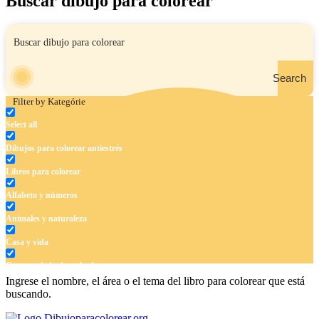
Buscar dibujo para colorear
Search
Filter by Kategórie
Select all
Dibujos para colorear antiestrés
Libros para colorear
Alfabeto y números
Animales y naturaleza
Casa y vida
Cuentos de hadas y hadas
Ingrese el nombre, el área o el tema del libro para colorear que está
Deporte
buscando.
Dinosaurios