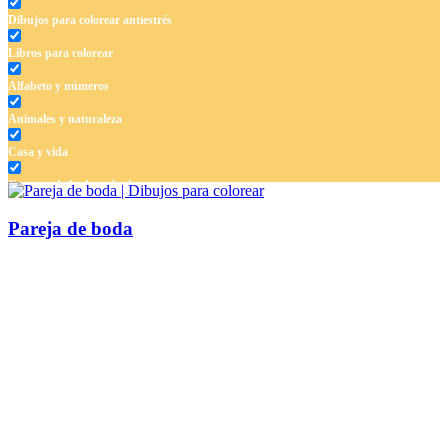
Dibujos para colorear antiestrés
Libros para colorear
Alfabeto y números
Animales y naturaleza
Casa y vida
Cuentos de hadas y hadas
Deporte
Pareja de boda
Dinosaurios
El universo
Flores
Frutas y vegetales
Gente
Halloween y otoño