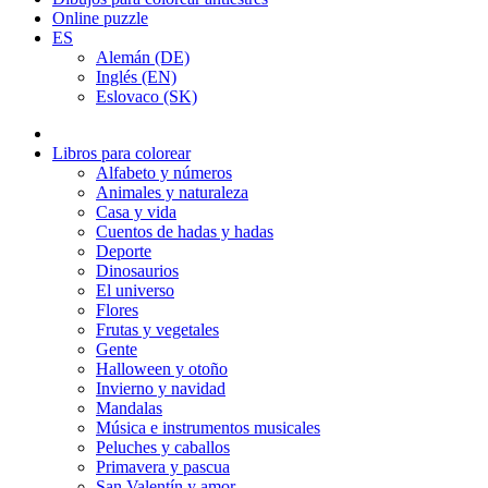
Online puzzle
ES
Alemán (DE)
Inglés (EN)
Eslovaco (SK)
Libros para colorear
Alfabeto y números
Animales y naturaleza
Casa y vida
Cuentos de hadas y hadas
Deporte
Dinosaurios
El universo
Flores
Frutas y vegetales
Gente
Halloween y otoño
Invierno y navidad
Mandalas
Música e instrumentos musicales
Peluches y caballos
Primavera y pascua
San Valentín y amor