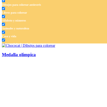
Dibujos para colorear antiestrés
Libros para colorear
Alfabeto y números
Animales y naturaleza
Casa y vida
Cuentos de hadas y hadas
Deporte
Medalla olimpica
Dinosaurios
El universo
Flores
Frutas y vegetales
Gente
Halloween y otoño