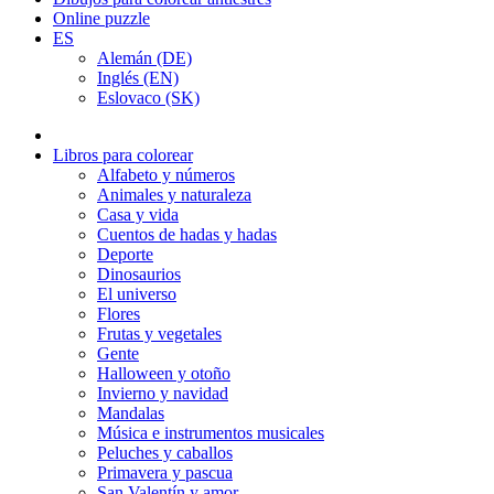
Online puzzle
ES
Alemán (DE)
Inglés (EN)
Eslovaco (SK)
Libros para colorear
Alfabeto y números
Animales y naturaleza
Casa y vida
Cuentos de hadas y hadas
Deporte
Dinosaurios
El universo
Flores
Frutas y vegetales
Gente
Halloween y otoño
Invierno y navidad
Mandalas
Música e instrumentos musicales
Peluches y caballos
Primavera y pascua
San Valentín y amor