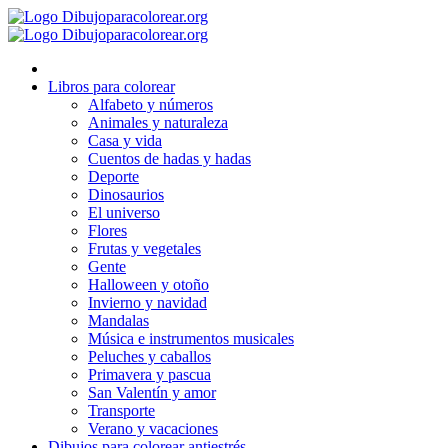
Ir
al
contenido
Libros para colorear
Alfabeto y números
Animales y naturaleza
Casa y vida
Cuentos de hadas y hadas
Deporte
Dinosaurios
El universo
Flores
Frutas y vegetales
Gente
Halloween y otoño
Invierno y navidad
Mandalas
Música e instrumentos musicales
Peluches y caballos
Primavera y pascua
San Valentín y amor
Transporte
Verano y vacaciones
Dibujos para colorear antiestrés