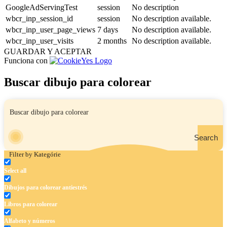
GoogleAdServingTest
session
No description
wbcr_inp_session_id
session
No description available.
wbcr_inp_user_page_views
7 days
No description available.
wbcr_inp_user_visits
2 months
No description available.
GUARDAR Y ACEPTAR
Funciona con
Buscar dibujo para colorear
Search
Filter by Kategórie
Select all
Dibujos para colorear antiestrés
Libros para colorear
Alfabeto y números