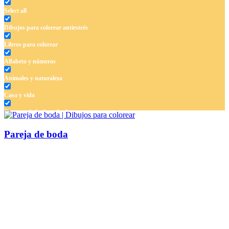
Select all
Dibujos para colorear antiestrés
Libros para colorear
Alfabeto y números
Animales y naturaleza
Casa y vida
Cuentos de hadas y hadas
Deporte
Pareja de boda
Dinosaurios
El universo
Flores
Frutas y vegetales
Gente