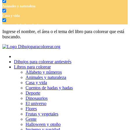
Animales y naturaleza
Casa y vida
Cuentos de hadas y hadas
Ingrese el nombre, el área o el tema del libro para colorear que está
Deporte
buscando.
Dinosaurios
El universo
Dibujos para colorear antiestrés
Flores
Libros para colorear
Alfabeto y números
Frutas y vegetales
Animales y naturaleza
Casa y vida
Gente
Cuentos de hadas y hadas
Halloween y otoño
Deporte
Dinosaurios
Invierno y navidad
El universo
Flores
Mandalas
Frutas y vegetales
Gente
Música e instrumentos musicales
Halloween y otoño
Invierno y navidad