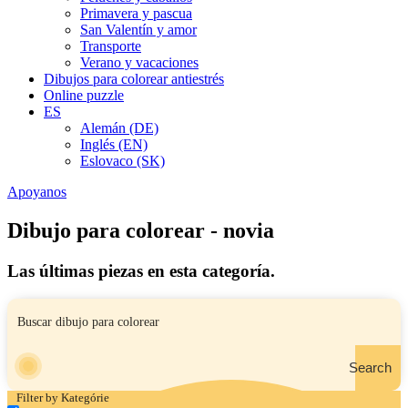
Primavera y pascua
San Valentín y amor
Transporte
Verano y vacaciones
Dibujos para colorear antiestrés
Online puzzle
ES
Alemán (DE)
Inglés (EN)
Eslovaco (SK)
Apoyanos
Dibujo para colorear - novia
Las últimas piezas en esta categoría.
Search
Filter by Kategórie