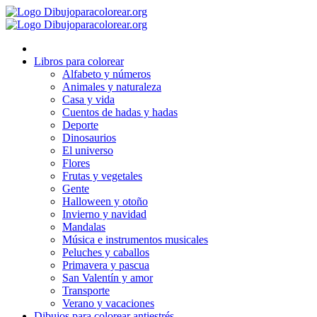
Ir
al
contenido
Libros para colorear
Alfabeto y números
Animales y naturaleza
Casa y vida
Cuentos de hadas y hadas
Deporte
Dinosaurios
El universo
Flores
Frutas y vegetales
Gente
Halloween y otoño
Invierno y navidad
Mandalas
Música e instrumentos musicales
Peluches y caballos
Primavera y pascua
San Valentín y amor
Transporte
Verano y vacaciones
Dibujos para colorear antiestrés