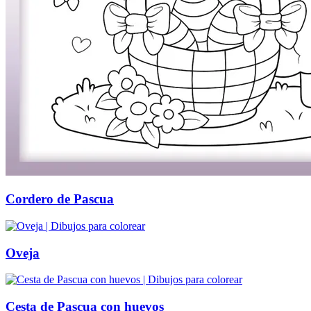
Invierno y navidad
Mandalas
Música e instrumentos musicales
Peluches y caballos
Primavera y pascua
San Valentín y amor
Transporte
Verano y vacaciones
Libros para colorear para niños
Cordero de Pascua
Nezaradené
Sin categorizar
Oveja
Cesta de Pascua con huevos