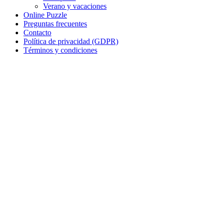
Verano y vacaciones
Invierno y navidad
Online Puzzle
Preguntas frecuentes
Mandalas
Contacto
Política de privacidad (GDPR)
Música e instrumentos musicales
Términos y condiciones
Peluches y caballos
Primavera y pascua
San Valentín y amor
Transporte
Verano y vacaciones
Libros para colorear para niños
Nezaradené
Sin categorizar