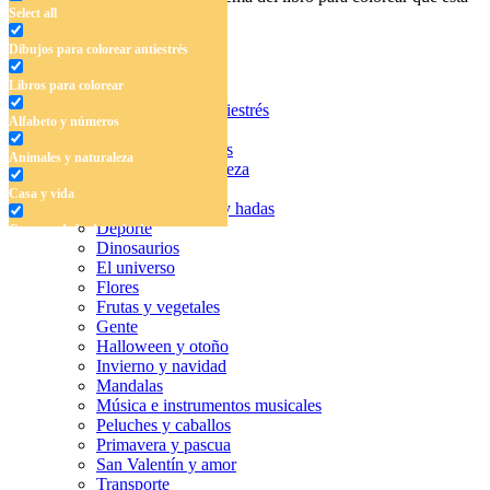
Select all
buscando.
Dibujos para colorear antiestrés
Libros para colorear
Dibujos para colorear antiestrés
Alfabeto y números
Libros para colorear
Alfabeto y números
Animales y naturaleza
Animales y naturaleza
Casa y vida
Casa y vida
Cuentos de hadas y hadas
Deporte
Cuentos de hadas y hadas
Dinosaurios
Deporte
El universo
Flores
Dinosaurios
Frutas y vegetales
Gente
El universo
Halloween y otoño
Invierno y navidad
Flores
Mandalas
Música e instrumentos musicales
Frutas y vegetales
Peluches y caballos
Primavera y pascua
Gente
San Valentín y amor
Halloween y otoño
Transporte