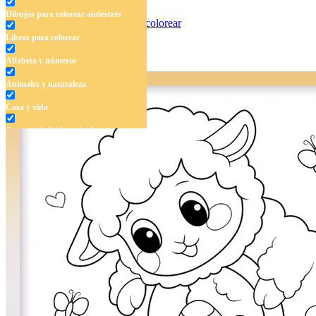
Dibujos para colorear antiestrés
Libros para colorear
Dos conejitos
Alfabeto y números
Animales y naturaleza
Casa y vida
Cuentos de hadas y hadas
Deporte
Dinosaurios
El universo
Flores
Frutas y vegetales
Gente
Halloween y otoño