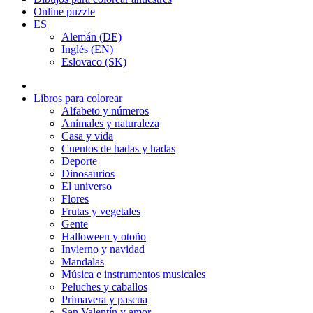
Online puzzle
ES
Alemán (DE)
Inglés (EN)
Eslovaco (SK)
Libros para colorear
Alfabeto y números
Animales y naturaleza
Casa y vida
Cuentos de hadas y hadas
Deporte
Dinosaurios
El universo
Flores
Frutas y vegetales
Gente
Halloween y otoño
Invierno y navidad
Mandalas
Música e instrumentos musicales
Peluches y caballos
Primavera y pascua
San Valentín y amor