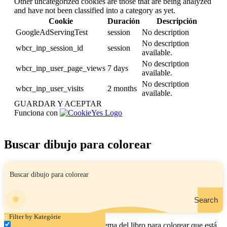
Other uncategorized cookies are those that are being analyzed
and have not been classified into a category as yet.
Cookie
Duración
Descripción
GoogleAdServingTest
session
No description
No description
wbcr_inp_session_id
session
available.
No description
wbcr_inp_user_page_views
7 days
available.
No description
wbcr_inp_user_visits
2 months
available.
GUARDAR Y ACEPTAR
Funciona con
Buscar dibujo para colorear
Search
Filter by Kategórie
Ingrese el nombre, el área o el tema del libro para colorear que está