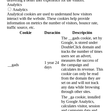
delivering a better user experience for the visitors.
Analytics
Analytics
Analytical cookies are used to understand how visitors
interact with the website. These cookies help provide
information on metrics the number of visitors, bounce rate,
traffic source, etc.
Cookie
Duración
Descripción
The __gads cookie, set by
Google, is stored under
DoubleClick domain and
tracks the number of times
users see an advert,
measures the success of
1 year 24
__gads
the campaign and
days
calculates its revenue. This
cookie can only be read
from the domain they are
set on and will not track
any data while browsing
through other sites.
The _ga cookie, installed
by Google Analytics,
calculates visitor, session
and campaign data and