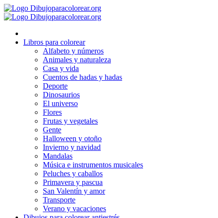
Ir
al
contenido
Libros para colorear
Alfabeto y números
Animales y naturaleza
Casa y vida
Cuentos de hadas y hadas
Deporte
Dinosaurios
El universo
Flores
Frutas y vegetales
Gente
Halloween y otoño
Invierno y navidad
Mandalas
Música e instrumentos musicales
Peluches y caballos
Primavera y pascua
San Valentín y amor
Transporte
Verano y vacaciones
Dibujos para colorear antiestrés