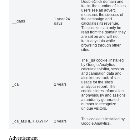
DoubleClick domain and
tracks the number of times
users see an advert,
measures the success of
1 year 24
the campaign and
__gads
days
calculates its revenue.
This cookie can only be
read from the domain they
are set on and will not
track any data while
browsing through other
sites.
The _ga cookie, installed
by Google Analytics,
calculates visitor, session
and campaign data and
also keeps track of site
usage for the site's
_ga
2 years
analytics report. The
cookie stores information
anonymously and assigns
a randomly generated
number to recognize
unique visitors.
This cookie is installed by
_ga_M3HERHXWTP
2 years
Google Analytics.
Advertisement