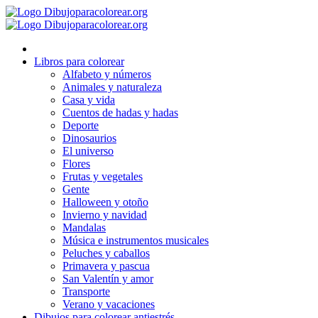
Ir
al
contenido
Libros para colorear
Alfabeto y números
Animales y naturaleza
Casa y vida
Cuentos de hadas y hadas
Deporte
Dinosaurios
El universo
Flores
Frutas y vegetales
Gente
Halloween y otoño
Invierno y navidad
Mandalas
Música e instrumentos musicales
Peluches y caballos
Primavera y pascua
San Valentín y amor
Transporte
Verano y vacaciones
Dibujos para colorear antiestrés