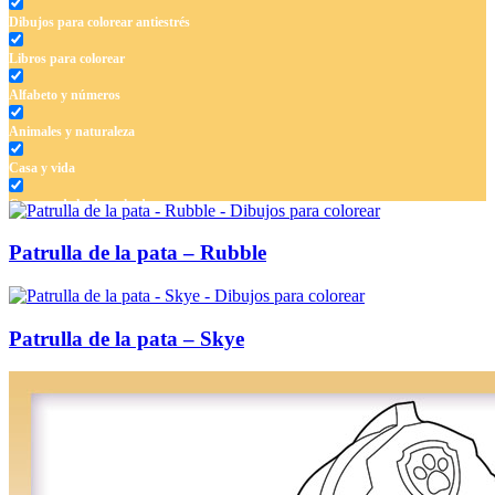
Dibujos para colorear antiestrés
Libros para colorear
Alfabeto y números
Animales y naturaleza
Casa y vida
Cuentos de hadas y hadas
Deporte
Patrulla de la pata – Rubble
Dinosaurios
El universo
Patrulla de la pata – Skye
Flores
Frutas y vegetales
Gente
Halloween y otoño