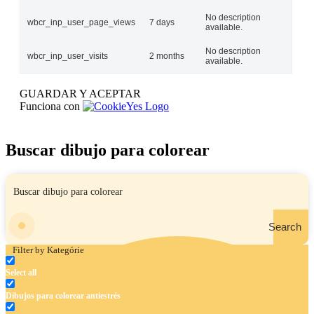
No description
wbcr_inp_user_page_views
7 days
available.
No description
wbcr_inp_user_visits
2 months
available.
GUARDAR Y ACEPTAR
Funciona con
Buscar dibujo para colorear
Search
Filter by Kategórie
Select all
Dibujos para colorear antiestrés