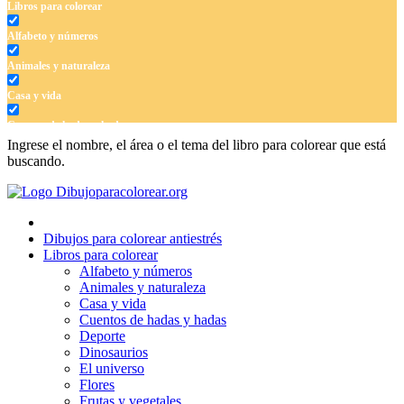
Libros para colorear
Alfabeto y números
Animales y naturaleza
Casa y vida
Cuentos de hadas y hadas
Ingrese el nombre, el área o el tema del libro para colorear que está
Deporte
buscando.
Dinosaurios
El universo
Dibujos para colorear antiestrés
Flores
Libros para colorear
Alfabeto y números
Frutas y vegetales
Animales y naturaleza
Casa y vida
Gente
Cuentos de hadas y hadas
Halloween y otoño
Deporte
Dinosaurios
Invierno y navidad
El universo
Flores
Mandalas
Frutas y vegetales