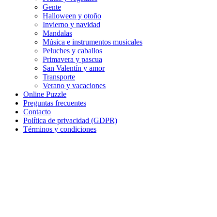
Gente
Música e instrumentos musicales
Halloween y otoño
Invierno y navidad
Peluches y caballos
Mandalas
Música e instrumentos musicales
Primavera y pascua
Peluches y caballos
San Valentín y amor
Primavera y pascua
San Valentín y amor
Transporte
Transporte
Verano y vacaciones
Verano y vacaciones
Online Puzzle
Preguntas frecuentes
Libros para colorear para niños
Contacto
Política de privacidad (GDPR)
Nezaradené
Términos y condiciones
Sin categorizar