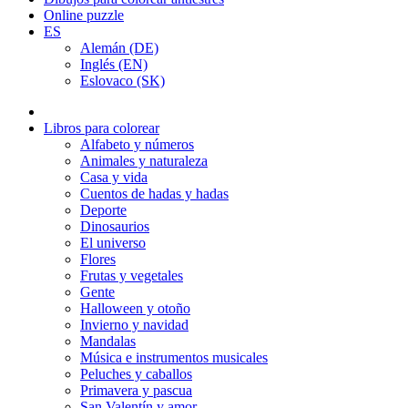
Online puzzle
ES
Alemán (DE)
Inglés (EN)
Eslovaco (SK)
Libros para colorear
Alfabeto y números
Animales y naturaleza
Casa y vida
Cuentos de hadas y hadas
Deporte
Dinosaurios
El universo
Flores
Frutas y vegetales
Gente
Halloween y otoño
Invierno y navidad
Mandalas
Música e instrumentos musicales
Peluches y caballos
Primavera y pascua
San Valentín y amor