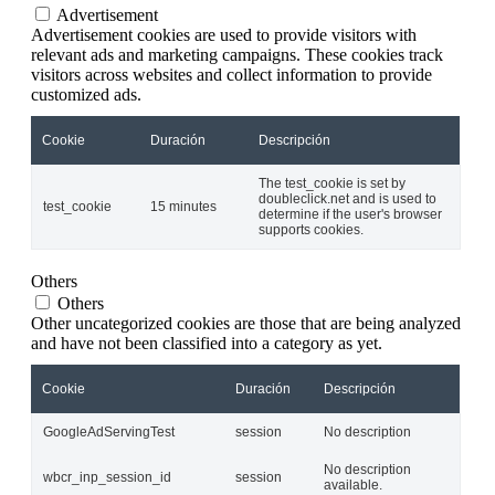
Advertisement
Advertisement cookies are used to provide visitors with
relevant ads and marketing campaigns. These cookies track
visitors across websites and collect information to provide
customized ads.
Cookie
Duración
Descripción
The test_cookie is set by
doubleclick.net and is used to
test_cookie
15 minutes
determine if the user's browser
supports cookies.
Others
Others
Other uncategorized cookies are those that are being analyzed
and have not been classified into a category as yet.
Cookie
Duración
Descripción
GoogleAdServingTest
session
No description
No description
wbcr_inp_session_id
session
available.