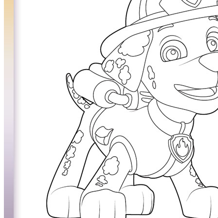
Invierno y navidad
Mandalas
Música e instrumentos musicales
Peluches y caballos
Primavera y pascua
San Valentín y amor
Transporte
Verano y vacaciones
Libros para colorear para niños
Nezaradené
Sin categorizar