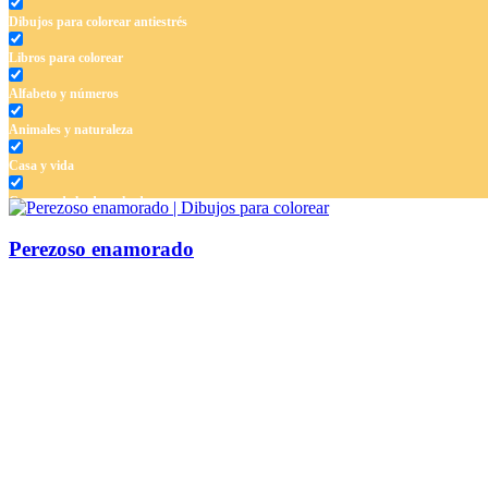
Dibujos para colorear antiestrés
Libros para colorear
Alfabeto y números
Animales y naturaleza
Casa y vida
Cuentos de hadas y hadas
Deporte
Perezoso enamorado
Dinosaurios
El universo
Flores
Frutas y vegetales
Gente
Halloween y otoño