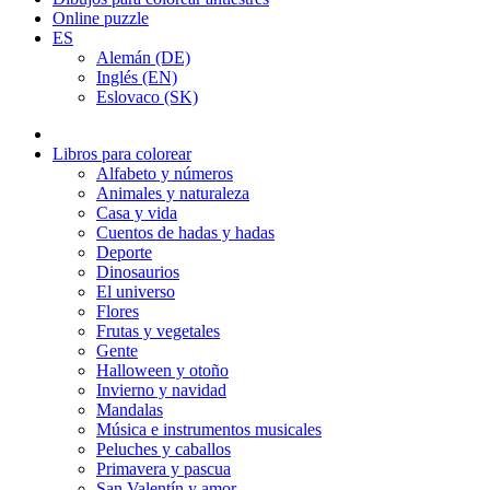
Online puzzle
ES
Alemán (DE)
Inglés (EN)
Eslovaco (SK)
Libros para colorear
Alfabeto y números
Animales y naturaleza
Casa y vida
Cuentos de hadas y hadas
Deporte
Dinosaurios
El universo
Flores
Frutas y vegetales
Gente
Halloween y otoño
Invierno y navidad
Mandalas
Música e instrumentos musicales
Peluches y caballos
Primavera y pascua
San Valentín y amor