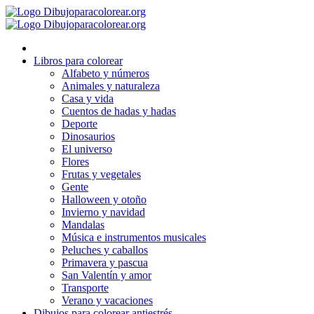
Ir
al
contenido
Libros para colorear
Alfabeto y números
Animales y naturaleza
Casa y vida
Cuentos de hadas y hadas
Deporte
Dinosaurios
El universo
Flores
Frutas y vegetales
Gente
Halloween y otoño
Invierno y navidad
Mandalas
Música e instrumentos musicales
Peluches y caballos
Primavera y pascua
San Valentín y amor
Transporte
Verano y vacaciones
Dibujos para colorear antiestrés