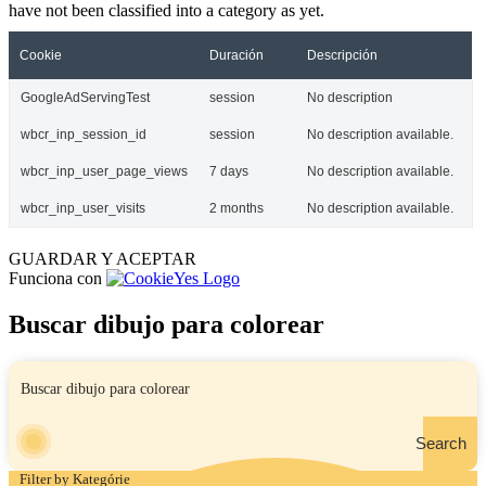
have not been classified into a category as yet.
Cookie
Duración
Descripción
GoogleAdServingTest
session
No description
wbcr_inp_session_id
session
No description available.
wbcr_inp_user_page_views
7 days
No description available.
wbcr_inp_user_visits
2 months
No description available.
GUARDAR Y ACEPTAR
Funciona con
Buscar dibujo para colorear
Search
Filter by Kategórie