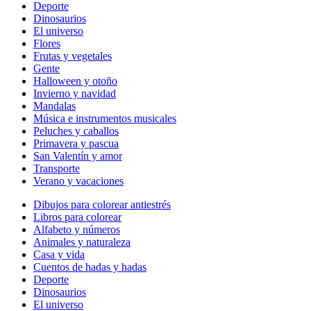
Deporte
Dinosaurios
El universo
Flores
Frutas y vegetales
Gente
Halloween y otoño
Invierno y navidad
Mandalas
Música e instrumentos musicales
Peluches y caballos
Primavera y pascua
San Valentín y amor
Transporte
Verano y vacaciones
Dibujos para colorear antiestrés
Libros para colorear
Alfabeto y números
Animales y naturaleza
Casa y vida
Cuentos de hadas y hadas
Deporte
Dinosaurios
El universo