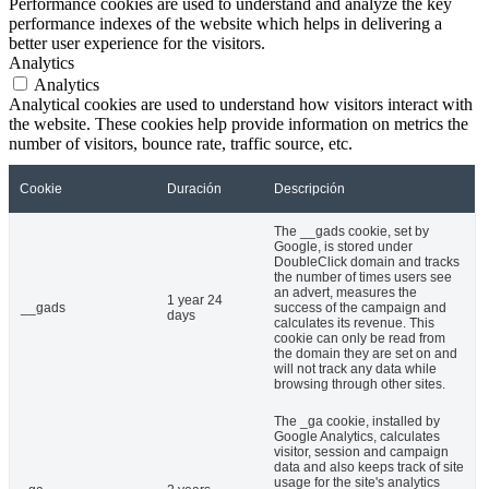
Performance cookies are used to understand and analyze the key
performance indexes of the website which helps in delivering a
better user experience for the visitors.
Analytics
Analytics
Analytical cookies are used to understand how visitors interact with
the website. These cookies help provide information on metrics the
number of visitors, bounce rate, traffic source, etc.
Cookie
Duración
Descripción
The __gads cookie, set by
Google, is stored under
DoubleClick domain and tracks
the number of times users see
an advert, measures the
1 year 24
__gads
success of the campaign and
days
calculates its revenue. This
cookie can only be read from
the domain they are set on and
will not track any data while
browsing through other sites.
The _ga cookie, installed by
Google Analytics, calculates
visitor, session and campaign
data and also keeps track of site
usage for the site's analytics