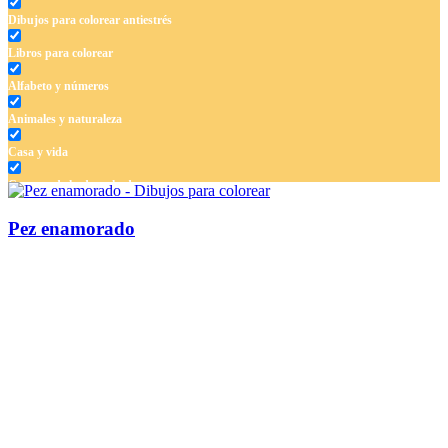
Dibujos para colorear antiestrés
Libros para colorear
Alfabeto y números
Animales y naturaleza
Casa y vida
Cuentos de hadas y hadas
Deporte
Pez enamorado
Dinosaurios
El universo
Flores
Frutas y vegetales
Gente
Halloween y otoño