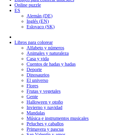
Online puzzle
ES
Alemán (DE)
Inglés (EN)
Eslovaco (SK)
Libros para colorear
Alfabeto y números
Animales y naturaleza
Casa y vida
Cuentos de hadas y hadas
Deporte
Dinosaurios
El universo
Flores
Frutas y vegetales
Gente
Halloween y otoño
Invierno y navidad
Mandalas
Música e instrumentos musicales
Peluches y caballos
Primavera y pascua
San Valentín y amor