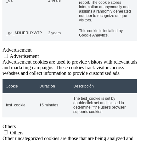
_ga
2 years
report. The cookie stores
information anonymously and
assigns a randomly generated
number to recognize unique
visitors.
This cookie is installed by
_ga_M3HERHXWTP
2 years
Google Analytics.
Advertisement
Advertisement
Advertisement cookies are used to provide visitors with relevant ads
and marketing campaigns. These cookies track visitors across
websites and collect information to provide customized ads.
Cookie
Duración
Descripción
The test_cookie is set by
doubleclick.net and is used to
test_cookie
15 minutes
determine if the user's browser
supports cookies.
Others
Others
Other uncategorized cookies are those that are being analyzed and