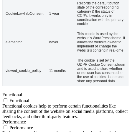
Records the default button
state of the corresponding
category & the status of
CookieLawInfoConsent
1 year
CCPA. It works only in
coordination with the primary
cookie.
This cookie is used by the
website's WordPress theme. It
elementor
never
allows the website owner to
implement or change the
website's content in real-time.
The cookie is set by the
GDPR Cookie Consent plugin
and is used to store whether
viewed_cookie_policy
11 months
or not user has consented to
the use of cookies. It does not
store any personal data.
Functional
Functional
Functional cookies help to perform certain functionalities like
sharing the content of the website on social media platforms, collect
feedbacks, and other third-party features.
Performance
Performance