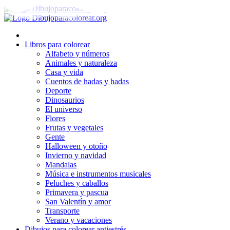
Ir
al
contenido
Libros para colorear
Alfabeto y números
Animales y naturaleza
Casa y vida
Cuentos de hadas y hadas
Deporte
Dinosaurios
El universo
Flores
Frutas y vegetales
Gente
Halloween y otoño
Invierno y navidad
Mandalas
Música e instrumentos musicales
Peluches y caballos
Primavera y pascua
San Valentín y amor
Transporte
Verano y vacaciones
Dibujos para colorear antiestrés