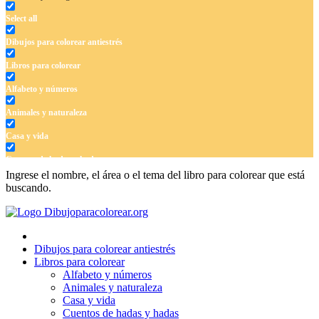
Select all
Dibujos para colorear antiestrés
Libros para colorear
Alfabeto y números
Animales y naturaleza
Casa y vida
Cuentos de hadas y hadas
Ingrese el nombre, el área o el tema del libro para colorear que está
Deporte
buscando.
Dinosaurios
El universo
Dibujos para colorear antiestrés
Flores
Libros para colorear
Alfabeto y números
Frutas y vegetales
Animales y naturaleza
Casa y vida
Gente
Cuentos de hadas y hadas