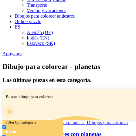
Transporte
Verano y vacaciones
Dibujos para colorear antiestrés
Online puzzle
ES
Alemán (DE)
Inglés (EN)
Eslovaco (SK)
Apoyanos
Dibujo para colorear - planetas
Las últimas piezas en esta categoría.
Filter by Kategórie
Select all
Alienígena hace malabares con planetas