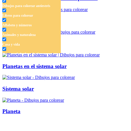
Dibujos para colorear antiestrés
Libros para colorear
Juguete del universo
Alfabeto y números
Animales y naturaleza
Dinosaurio en el espacio
Casa y vida
Cuentos de hadas y hadas
Deporte
Planetas en el sistema solar
Dinosaurios
El universo
Sistema solar
Flores
Frutas y vegetales
Planeta
Gente
Halloween y otoño