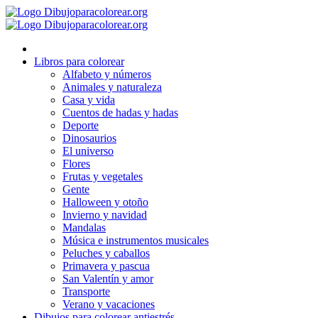
Ir
al
contenido
Libros para colorear
Alfabeto y números
Animales y naturaleza
Casa y vida
Cuentos de hadas y hadas
Deporte
Dinosaurios
El universo
Flores
Frutas y vegetales
Gente
Halloween y otoño
Invierno y navidad
Mandalas
Música e instrumentos musicales
Peluches y caballos
Primavera y pascua
San Valentín y amor
Transporte
Verano y vacaciones
Dibujos para colorear antiestrés