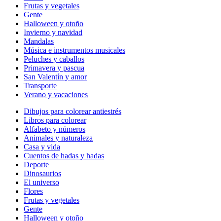
Frutas y vegetales
Gente
Halloween y otoño
Invierno y navidad
Mandalas
Música e instrumentos musicales
Peluches y caballos
Primavera y pascua
San Valentín y amor
Transporte
Verano y vacaciones
Dibujos para colorear antiestrés
Libros para colorear
Alfabeto y números
Animales y naturaleza
Casa y vida
Cuentos de hadas y hadas
Deporte
Dinosaurios
El universo
Flores
Frutas y vegetales
Gente
Halloween y otoño