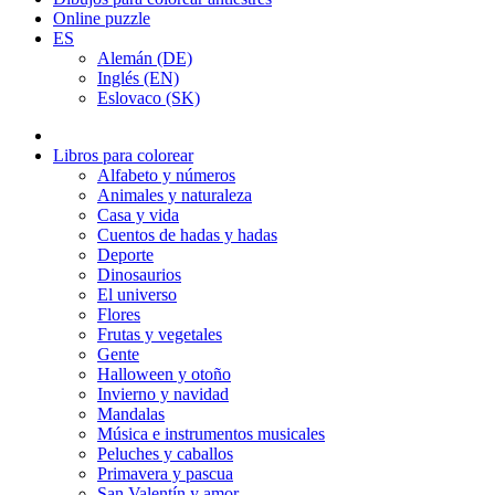
Online puzzle
ES
Alemán (DE)
Inglés (EN)
Eslovaco (SK)
Libros para colorear
Alfabeto y números
Animales y naturaleza
Casa y vida
Cuentos de hadas y hadas
Deporte
Dinosaurios
El universo
Flores
Frutas y vegetales
Gente
Halloween y otoño
Invierno y navidad
Mandalas
Música e instrumentos musicales
Peluches y caballos
Primavera y pascua
San Valentín y amor