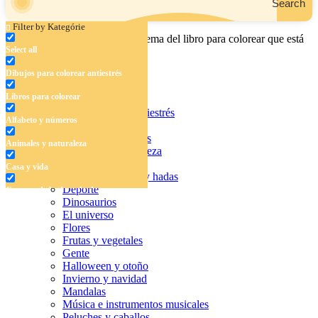
Search
Filter by Kategórie
Ingrese el nombre, el área o el tema del libro para colorear que está
Select all
buscando.
Dibujos para colorear antiestrés
Libros para colorear
Dibujos para colorear antiestrés
Alfabeto y números
Libros para colorear
Alfabeto y números
Animales y naturaleza
Animales y naturaleza
Casa y vida
Casa y vida
Cuentos de hadas y hadas
Deporte
Cuentos de hadas y hadas
Dinosaurios
Deporte
El universo
Flores
Dinosaurios
Frutas y vegetales
Gente
El universo
Halloween y otoño
Invierno y navidad
Flores
Mandalas
Música e instrumentos musicales
Frutas y vegetales
Peluches y caballos