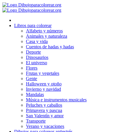
Ir
al
contenido
Libros para colorear
Alfabeto y números
Animales y naturaleza
Casa y vida
Cuentos de hadas y hadas
Deporte
Dinosaurios
El universo
Flores
Frutas y vegetales
Gente
Halloween y otoño
Invierno y navidad
Mandalas
Música e instrumentos musicales
Peluches y caballos
Primavera y pascua
San Valentín y amor
Transporte
Verano y vacaciones
Dibujos para colorear antiestrés