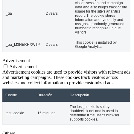
visitor, session and campaign
data and also keeps track of site
usage for the site's analytics
_ga
2 years
report. The cookie stores
information anonymously and
assigns a randomly generated
number to recognize unique
visitors.
This cookie is installed by
_ga_M3HERHXWTP
2 years
Google Analytics.
Advertisement
Advertisement
Advertisement cookies are used to provide visitors with relevant ads
and marketing campaigns. These cookies track visitors across
websites and collect information to provide customized ads.
Cookie
Duración
Descripción
The test_cookie is set by
doubleclick.net and is used to
test_cookie
15 minutes
determine if the user's browser
supports cookies.
Others