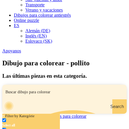
Transporte
Verano y vacaciones
Dibujos para colorear antiestrés
Online puzzle
ES
Alemán (DE)
Inglés (EN)
Eslovaco (SK)
Apoyanos
Dibujo para colorear - pollito
Las últimas piezas en esta categoría.
Search
Filter by Kategórie
Select all
Conejita y un pollito