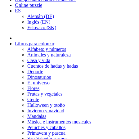
Online puzzle
ES
Alemán (DE)
Inglés (EN)
Eslovaco (SK)
Libros para colorear
Alfabeto y números
Animales y naturaleza
Casa y vida
Cuentos de hadas y hadas
Deporte
Dinosaurios
El universo
Flores
Frutas y vegetales
Gente
Halloween y otoño
Invierno y navidad
Mandalas
Música e instrumentos musicales
Peluches y caballos
Primavera y pascua
San Valentín y amor