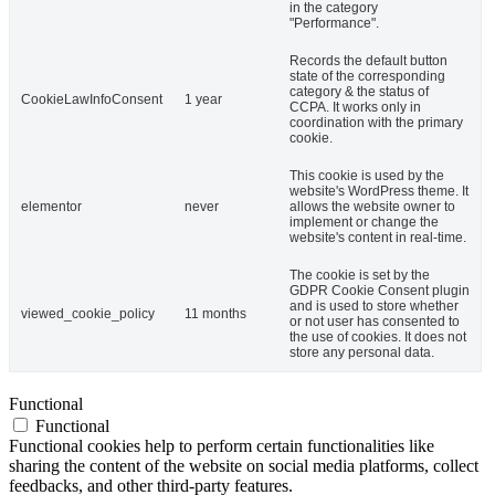
in the category
"Performance".
Records the default button
state of the corresponding
category & the status of
CookieLawInfoConsent
1 year
CCPA. It works only in
coordination with the primary
cookie.
This cookie is used by the
website's WordPress theme. It
elementor
never
allows the website owner to
implement or change the
website's content in real-time.
The cookie is set by the
GDPR Cookie Consent plugin
and is used to store whether
viewed_cookie_policy
11 months
or not user has consented to
the use of cookies. It does not
store any personal data.
Functional
Functional
Functional cookies help to perform certain functionalities like
sharing the content of the website on social media platforms, collect
feedbacks, and other third-party features.