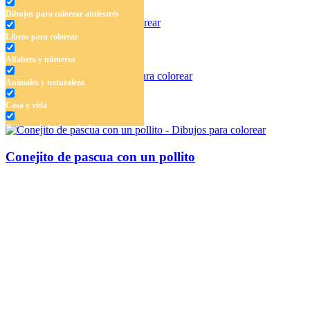
Dibujos para colorear antiestrés
Libros para colorear
Poccacho
Alfabeto y números
Animales y naturaleza
Pollito de pascua
Casa y vida
Cuentos de hadas y hadas
Deporte
Conejito de pascua con un pollito
Dinosaurios
El universo
Flores
Frutas y vegetales
Gente
Halloween y otoño