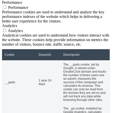
Performance
Performance
Performance cookies are used to understand and analyze the key
performance indexes of the website which helps in delivering a
better user experience for the visitors.
Analytics
Analytics
Analytical cookies are used to understand how visitors interact with
the website. These cookies help provide information on metrics the
number of visitors, bounce rate, traffic source, etc.
Cookie
Duración
Descripción
The __gads cookie, set by
Google, is stored under
DoubleClick domain and tracks
the number of times users see
an advert, measures the
1 year 24
__gads
success of the campaign and
days
calculates its revenue. This
cookie can only be read from
the domain they are set on and
will not track any data while
browsing through other sites.
The _ga cookie, installed by
Google Analytics, calculates