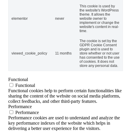
This cookie is used by
the website's WordPress
theme. It allows the
elementor
never
website owner to
implement or change the
website's content in real-
time.
The cookie is set by the
GDPR Cookie Consent
plugin and is used to
viewed_cookie_policy
11 months
store whether or not user
has consented to the use
of cookies. It does not
store any personal data.
Functional
Functional
Functional cookies help to perform certain functionalities like
sharing the content of the website on social media platforms,
collect feedbacks, and other third-party features.
Performance
Performance
Performance cookies are used to understand and analyze the
key performance indexes of the website which helps in
delivering a better user experience for the visitors.