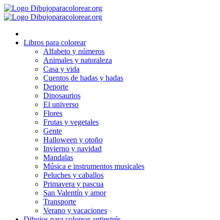
Ir
al
contenido
Libros para colorear
Alfabeto y números
Animales y naturaleza
Casa y vida
Cuentos de hadas y hadas
Deporte
Dinosaurios
El universo
Flores
Frutas y vegetales
Gente
Halloween y otoño
Invierno y navidad
Mandalas
Música e instrumentos musicales
Peluches y caballos
Primavera y pascua
San Valentín y amor
Transporte
Verano y vacaciones
Dibujos para colorear antiestrés