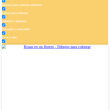
Dibujos para colorear antiestrés
Libros para colorear
Alfabeto y números
Animales y naturaleza
Casa y vida
Cuentos de hadas y hadas
Deporte
Dinosaurios
El universo
Flores
Frutas y vegetales
Gente
Halloween y otoño