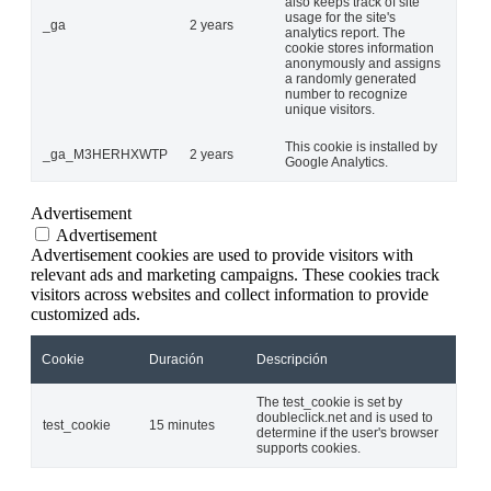
also keeps track of site
usage for the site's
_ga
2 years
analytics report. The
cookie stores information
anonymously and assigns
a randomly generated
number to recognize
unique visitors.
This cookie is installed by
_ga_M3HERHXWTP
2 years
Google Analytics.
Advertisement
Advertisement
Advertisement cookies are used to provide visitors with
relevant ads and marketing campaigns. These cookies track
visitors across websites and collect information to provide
customized ads.
Cookie
Duración
Descripción
The test_cookie is set by
doubleclick.net and is used to
test_cookie
15 minutes
determine if the user's browser
supports cookies.