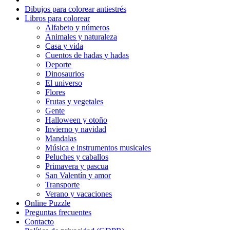
Dibujos para colorear antiestrés
Flores
Libros para colorear
Alfabeto y números
Frutas y vegetales
Animales y naturaleza
Casa y vida
Gente
Cuentos de hadas y hadas
Halloween y otoño
Deporte
Dinosaurios
Invierno y navidad
El universo
Flores
Mandalas
Frutas y vegetales
Gente
Música e instrumentos musicales
Halloween y otoño
Invierno y navidad
Peluches y caballos
Mandalas
Música e instrumentos musicales
Primavera y pascua
Peluches y caballos
San Valentín y amor
Primavera y pascua
San Valentín y amor
Transporte
Transporte
Verano y vacaciones
Verano y vacaciones
Online Puzzle
Preguntas frecuentes
Libros para colorear para niños
Contacto