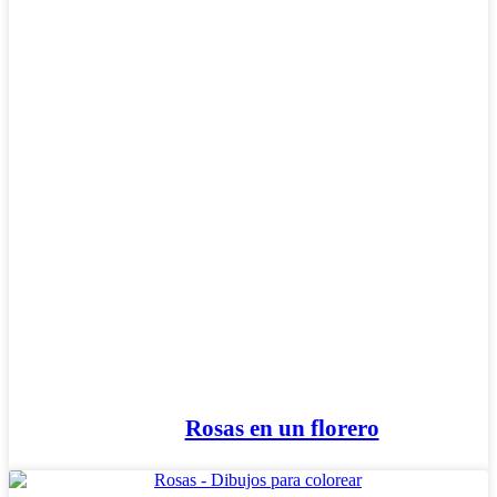
Invierno y navidad
Mandalas
Música e instrumentos musicales
Peluches y caballos
Primavera y pascua
San Valentín y amor
Transporte
Verano y vacaciones
Libros para colorear para niños
Nezaradené
Sin categorizar
Rosas en un florero