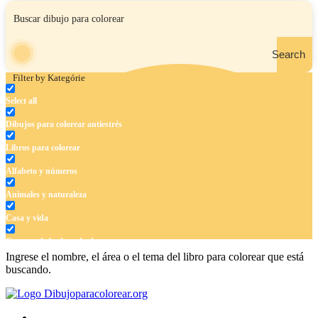
Search
Filter by Kategórie
Select all
Dibujos para colorear antiestrés
Libros para colorear
Alfabeto y números
Animales y naturaleza
Casa y vida
Cuentos de hadas y hadas
Ingrese el nombre, el área o el tema del libro para colorear que está
Deporte
buscando.
Dinosaurios
El universo