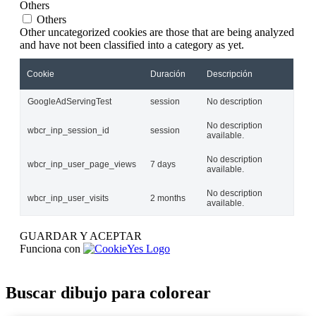
Others
Others
Other uncategorized cookies are those that are being analyzed
and have not been classified into a category as yet.
Cookie
Duración
Descripción
GoogleAdServingTest
session
No description
No description
wbcr_inp_session_id
session
available.
No description
wbcr_inp_user_page_views
7 days
available.
No description
wbcr_inp_user_visits
2 months
available.
GUARDAR Y ACEPTAR
Funciona con
Buscar dibujo para colorear