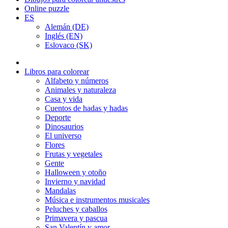
Online puzzle
ES
Alemán (DE)
Inglés (EN)
Eslovaco (SK)
Libros para colorear
Alfabeto y números
Animales y naturaleza
Casa y vida
Cuentos de hadas y hadas
Deporte
Dinosaurios
El universo
Flores
Frutas y vegetales
Gente
Halloween y otoño
Invierno y navidad
Mandalas
Música e instrumentos musicales
Peluches y caballos
Primavera y pascua
San Valentín y amor