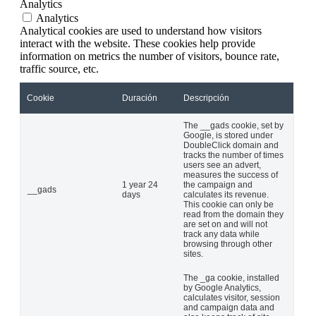
Analytics
Analytics
Analytical cookies are used to understand how visitors
interact with the website. These cookies help provide
information on metrics the number of visitors, bounce rate,
traffic source, etc.
Cookie
Duración
Descripción
The __gads cookie, set by
Google, is stored under
DoubleClick domain and
tracks the number of times
users see an advert,
measures the success of
1 year 24
the campaign and
__gads
days
calculates its revenue.
This cookie can only be
read from the domain they
are set on and will not
track any data while
browsing through other
sites.
The _ga cookie, installed
by Google Analytics,
calculates visitor, session
and campaign data and