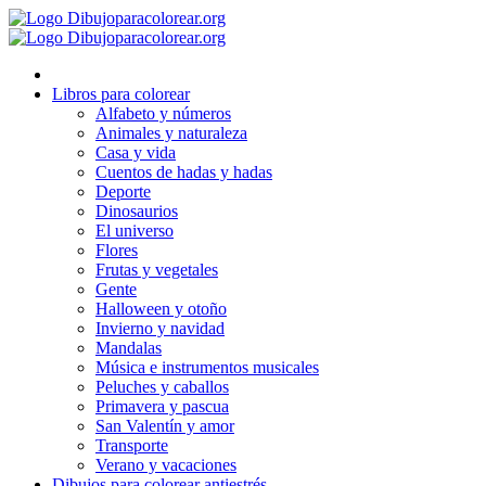
Ir
al
contenido
Libros para colorear
Alfabeto y números
Animales y naturaleza
Casa y vida
Cuentos de hadas y hadas
Deporte
Dinosaurios
El universo
Flores
Frutas y vegetales
Gente
Halloween y otoño
Invierno y navidad
Mandalas
Música e instrumentos musicales
Peluches y caballos
Primavera y pascua
San Valentín y amor
Transporte
Verano y vacaciones
Dibujos para colorear antiestrés