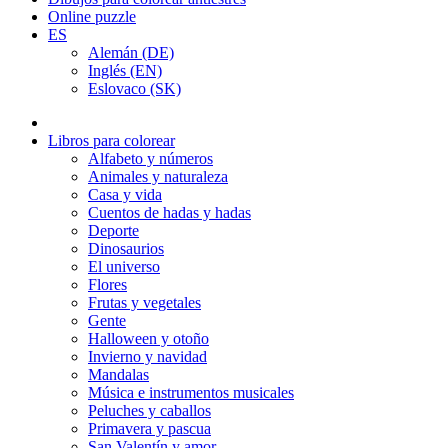
Online puzzle
ES
Alemán (DE)
Inglés (EN)
Eslovaco (SK)
Libros para colorear
Alfabeto y números
Animales y naturaleza
Casa y vida
Cuentos de hadas y hadas
Deporte
Dinosaurios
El universo
Flores
Frutas y vegetales
Gente
Halloween y otoño
Invierno y navidad
Mandalas
Música e instrumentos musicales
Peluches y caballos
Primavera y pascua
San Valentín y amor