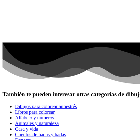
Invierno y navidad
Mandalas
Música e instrumentos musicales
Peluches y caballos
Primavera y pascua
San Valentín y amor
Transporte
Verano y vacaciones
Libros para colorear para niños
Nezaradené
También te pueden interesar otras categorías de dibuj
Sin categorizar
Dibujos para colorear antiestrés
Libros para colorear
Alfabeto y números
Animales y naturaleza
Casa y vida
Cuentos de hadas y hadas