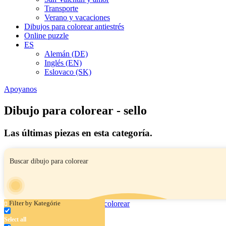
Transporte
Verano y vacaciones
Dibujos para colorear antiestrés
Online puzzle
ES
Alemán (DE)
Inglés (EN)
Eslovaco (SK)
Apoyanos
Dibujo para colorear - sello
Las últimas piezas en esta categoría.
Filter by Kategórie
Select all
Sello y delfín