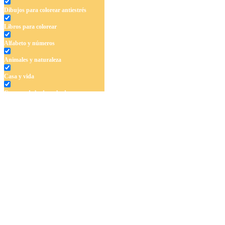
Dibujos para colorear antiestrés
Libros para colorear
Alfabeto y números
Animales y naturaleza
Casa y vida
Cuentos de hadas y hadas
Deporte
Dinosaurios
El universo
Flores
Frutas y vegetales
Gente
Halloween y otoño