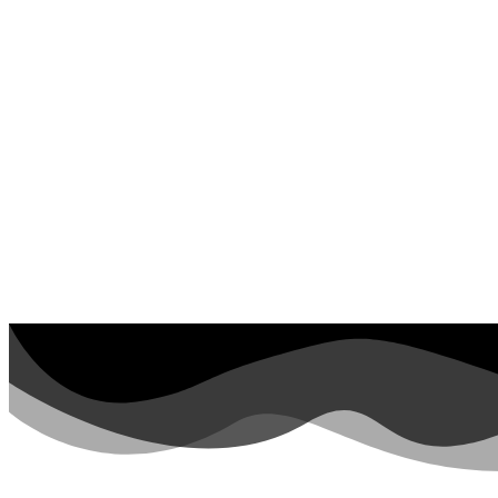
Invierno y navidad
Mandalas
Música e instrumentos musicales
Peluches y caballos
Primavera y pascua
San Valentín y amor
Transporte
Verano y vacaciones
Libros para colorear para niños
Nezaradené
Sin categorizar