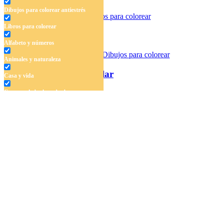
Dibujos para colorear antiestrés
Libros para colorear
Extraterrestre y tierra
Alfabeto y números
Animales y naturaleza
Planetas en el sistema solar
Casa y vida
Cuentos de hadas y hadas
Deporte
Dinosaurios
El universo
Flores
Frutas y vegetales
Gente
Halloween y otoño