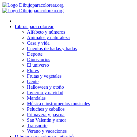
Ir
al
contenido
Libros para colorear
Alfabeto y números
Animales y naturaleza
Casa y vida
Cuentos de hadas y hadas
Deporte
Dinosaurios
El universo
Flores
Frutas y vegetales
Gente
Halloween y otoño
Invierno y navidad
Mandalas
Música e instrumentos musicales
Peluches y caballos
Primavera y pascua
San Valentín y amor
Transporte
Verano y vacaciones
Dibujos para colorear antiestrés