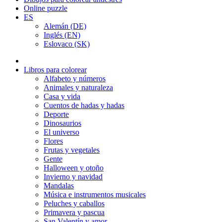
Online puzzle
ES
Alemán (DE)
Inglés (EN)
Eslovaco (SK)
Libros para colorear
Alfabeto y números
Animales y naturaleza
Casa y vida
Cuentos de hadas y hadas
Deporte
Dinosaurios
El universo
Flores
Frutas y vegetales
Gente
Halloween y otoño
Invierno y navidad
Mandalas
Música e instrumentos musicales
Peluches y caballos
Primavera y pascua
San Valentín y amor