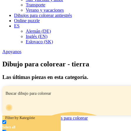
Transporte
Verano y vacaciones
Dibujos para colorear antiestrés
Online puzzle
ES
Alemán (DE)
Inglés (EN)
Eslovaco (SK)
Apoyanos
Dibujo para colorear - tierra
Las últimas piezas en esta categoría.
Filter by Kategórie
Select all
Juguete del universo