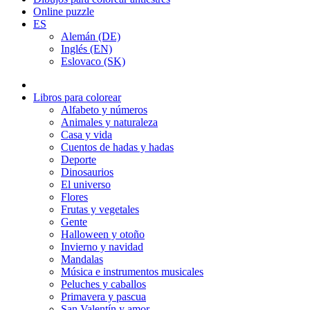
Online puzzle
ES
Alemán (DE)
Inglés (EN)
Eslovaco (SK)
Libros para colorear
Alfabeto y números
Animales y naturaleza
Casa y vida
Cuentos de hadas y hadas
Deporte
Dinosaurios
El universo
Flores
Frutas y vegetales
Gente
Halloween y otoño
Invierno y navidad
Mandalas
Música e instrumentos musicales
Peluches y caballos
Primavera y pascua
San Valentín y amor