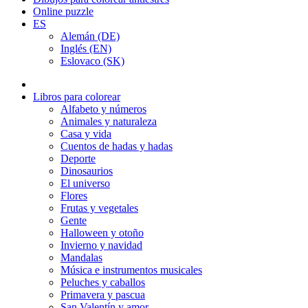
Online puzzle
ES
Alemán (DE)
Inglés (EN)
Eslovaco (SK)
Libros para colorear
Alfabeto y números
Animales y naturaleza
Casa y vida
Cuentos de hadas y hadas
Deporte
Dinosaurios
El universo
Flores
Frutas y vegetales
Gente
Halloween y otoño
Invierno y navidad
Mandalas
Música e instrumentos musicales
Peluches y caballos
Primavera y pascua
San Valentín y amor