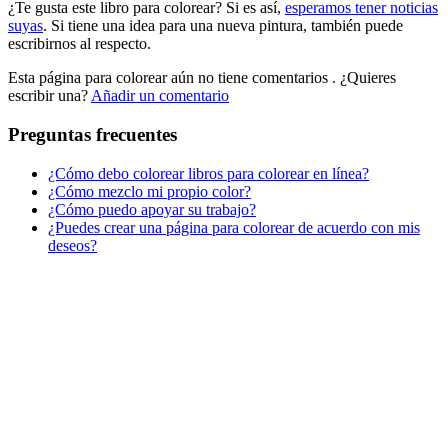
¿Te gusta este libro para colorear? Si es así,
esperamos tener noticias
Música e instrumentos musicales
suyas
. Si tiene una idea para una nueva pintura, también puede
escribirnos al respecto.
Peluches y caballos
Esta página para colorear aún no tiene comentarios
. ¿Quieres
Primavera y pascua
escribir una?
Añadir un comentario
San Valentín y amor
Preguntas frecuentes
Transporte
¿Cómo debo colorear libros para colorear en línea?
Verano y vacaciones
¿Cómo mezclo mi propio color?
¿Cómo puedo apoyar su trabajo?
Libros para colorear para niños
¿Puedes crear una página para colorear de acuerdo con mis
Nezaradené
deseos?
Sin categorizar