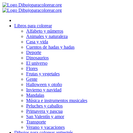
Ir
al
contenido
Libros para colorear
Alfabeto y números
Animales y naturaleza
Casa y vida
Cuentos de hadas y hadas
Deporte
Dinosaurios
El universo
Flores
Frutas y vegetales
Gente
Halloween y otoño
Invierno y navidad
Mandalas
Música e instrumentos musicales
Peluches y caballos
Primavera y pascua
San Valentín y amor
Transporte
Verano y vacaciones
Dibujos para colorear antiestrés