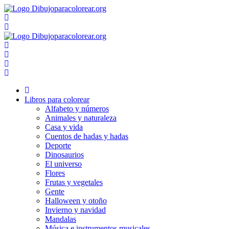
Ir
al
contenido
Libros para colorear
Alfabeto y números
Animales y naturaleza
Casa y vida
Cuentos de hadas y hadas
Deporte
Dinosaurios
El universo
Flores
Frutas y vegetales
Gente
Halloween y otoño
Invierno y navidad
Mandalas
Música e instrumentos musicales