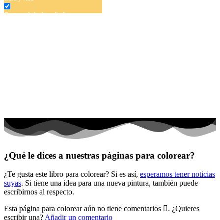
Cuentos de hadas y hadas
Deporte
Dinosaurios
El universo
Flores
Frutas y vegetales
Gente
Halloween y otoño
Invierno y navidad
¿Qué le dices a nuestras páginas para colorear?
Mandalas
¿Te gusta este libro para colorear? Si es así,
esperamos tener noticias
Música e instrumentos musicales
suyas
. Si tiene una idea para una nueva pintura, también puede
escribirnos al respecto.
Peluches y caballos
Esta página para colorear aún no tiene comentarios
. ¿Quieres
Primavera y pascua
escribir una?
Añadir un comentario