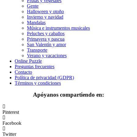
Frutas y vegetales
Gente
Frutas y vegetales
Halloween y otoño
Invierno y navidad
Gente
Mandalas
Música e instrumentos musicales
Halloween y otoño
Peluches y caballos
Primavera y pascua
Invierno y navidad
San Valentín y amor
Mandalas
Transporte
Verano y vacaciones
Música e instrumentos musicales
Online Puzzle
Preguntas frecuentes
Peluches y caballos
Contacto
Política de privacidad (GDPR)
Primavera y pascua
Términos y condiciones
San Valentín y amor
Apóyanos compartiendo en:
Transporte
Verano y vacaciones
Pinterest
Libros para colorear para niños
Facebook
Nezaradené
Twitter