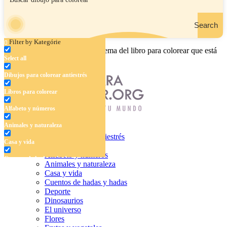
Search
Filter by Kategórie
Ingrese el nombre, el área o el tema del libro para colorear que está
Select all
buscando.
Dibujos para colorear antiestrés
Libros para colorear
Alfabeto y números
Animales y naturaleza
Dibujos para colorear antiestrés
Casa y vida
Libros para colorear
Alfabeto y números
Cuentos de hadas y hadas
Animales y naturaleza
Casa y vida
Deporte
Cuentos de hadas y hadas
Deporte
Dinosaurios
Dinosaurios
El universo
El universo
Flores
Flores