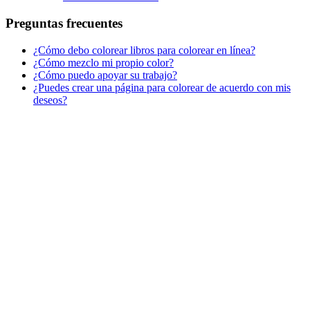
San Valentín y amor
Preguntas frecuentes
Transporte
¿Cómo debo colorear libros para colorear en línea?
Verano y vacaciones
¿Cómo mezclo mi propio color?
¿Cómo puedo apoyar su trabajo?
Libros para colorear para niños
¿Puedes crear una página para colorear de acuerdo con mis
Nezaradené
deseos?
Sin categorizar