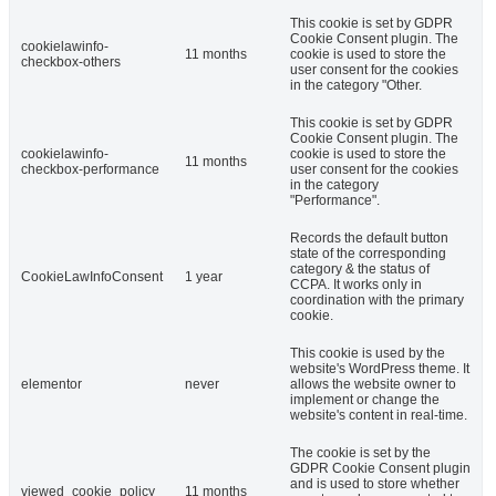
This cookie is set by GDPR
Cookie Consent plugin. The
cookielawinfo-
11 months
cookie is used to store the
checkbox-others
user consent for the cookies
in the category "Other.
This cookie is set by GDPR
Cookie Consent plugin. The
cookielawinfo-
cookie is used to store the
11 months
checkbox-performance
user consent for the cookies
in the category
"Performance".
Records the default button
state of the corresponding
category & the status of
CookieLawInfoConsent
1 year
CCPA. It works only in
coordination with the primary
cookie.
This cookie is used by the
website's WordPress theme. It
elementor
never
allows the website owner to
implement or change the
website's content in real-time.
The cookie is set by the
GDPR Cookie Consent plugin
and is used to store whether
viewed_cookie_policy
11 months