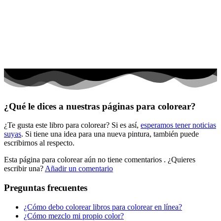
El universo
Flores
Frutas y vegetales
Gente
Halloween y otoño
Invierno y navidad
¿Qué le dices a nuestras páginas para colorear?
Mandalas
¿Te gusta este libro para colorear? Si es así,
esperamos tener noticias
Música e instrumentos musicales
suyas
. Si tiene una idea para una nueva pintura, también puede
escribirnos al respecto.
Peluches y caballos
Esta página para colorear aún no tiene comentarios
. ¿Quieres
Primavera y pascua
escribir una?
Añadir un comentario
San Valentín y amor
Preguntas frecuentes
Transporte
¿Cómo debo colorear libros para colorear en línea?
Verano y vacaciones
¿Cómo mezclo mi propio color?