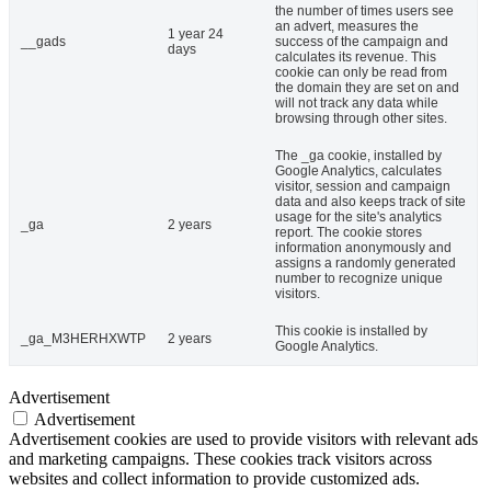
the number of times users see
an advert, measures the
1 year 24
__gads
success of the campaign and
days
calculates its revenue. This
cookie can only be read from
the domain they are set on and
will not track any data while
browsing through other sites.
The _ga cookie, installed by
Google Analytics, calculates
visitor, session and campaign
data and also keeps track of site
usage for the site's analytics
_ga
2 years
report. The cookie stores
information anonymously and
assigns a randomly generated
number to recognize unique
visitors.
This cookie is installed by
_ga_M3HERHXWTP
2 years
Google Analytics.
Advertisement
Advertisement
Advertisement cookies are used to provide visitors with relevant ads
and marketing campaigns. These cookies track visitors across
websites and collect information to provide customized ads.