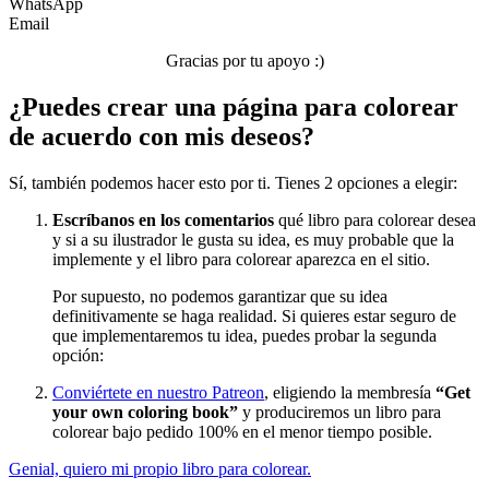
WhatsApp
Email
Verano y vacaciones
Gracias por tu apoyo :)
Libros para colorear para niños
¿Puedes crear una página para colorear
Nezaradené
de acuerdo con mis deseos?
Sin categorizar
Sí, también podemos hacer esto por ti. Tienes 2 opciones a elegir:
Escríbanos en los comentarios
qué libro para colorear desea
y si a su ilustrador le gusta su idea, es muy probable que la
implemente y el libro para colorear aparezca en el sitio.
Por supuesto, no podemos garantizar que su idea
definitivamente se haga realidad. Si quieres estar seguro de
que implementaremos tu idea, puedes probar la segunda
opción:
Conviértete en nuestro Patreon
, eligiendo la membresía
“Get
your own coloring book”
y produciremos un libro para
colorear bajo pedido 100% en el menor tiempo posible.
Genial, quiero mi propio libro para colorear.