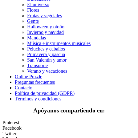
Deporte
El universo
Flores
Dinosaurios
Frutas y vegetales
Gente
El universo
Halloween y otoño
Invierno y navidad
Flores
Mandalas
Música e instrumentos musicales
Frutas y vegetales
Peluches y caballos
Primavera y pascua
Gente
San Valentín y amor
Halloween y otoño
Transporte
Verano y vacaciones
Invierno y navidad
Online Puzzle
Preguntas frecuentes
Mandalas
Contacto
Política de privacidad (GDPR)
Música e instrumentos musicales
Términos y condiciones
Peluches y caballos
Apóyanos compartiendo en:
Primavera y pascua
Pinterest
San Valentín y amor
Facebook
Twitter
Transporte