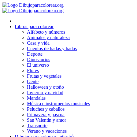
Ir
al
contenido
Libros para colorear
Alfabeto y números
Animales y naturaleza
Casa y vida
Cuentos de hadas y hadas
Deporte
Dinosaurios
El universo
Flores
Frutas y vegetales
Gente
Halloween y otoño
Invierno y navidad
Mandalas
Música e instrumentos musicales
Peluches y caballos
Primavera y pascua
San Valentín y amor
Transporte
Verano y vacaciones
Dibujos para colorear antiestrés