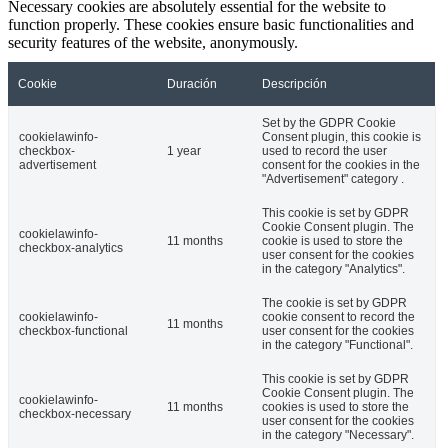
Necessary cookies are absolutely essential for the website to
function properly. These cookies ensure basic functionalities and
security features of the website, anonymously.
Cookie
Duración
Descripción
Set by the GDPR Cookie
cookielawinfo-
Consent plugin, this cookie is
checkbox-
1 year
used to record the user
advertisement
consent for the cookies in the
"Advertisement" category .
This cookie is set by GDPR
Cookie Consent plugin. The
cookielawinfo-
11 months
cookie is used to store the
checkbox-analytics
user consent for the cookies
in the category "Analytics".
The cookie is set by GDPR
cookielawinfo-
cookie consent to record the
11 months
checkbox-functional
user consent for the cookies
in the category "Functional".
This cookie is set by GDPR
Cookie Consent plugin. The
cookielawinfo-
11 months
cookies is used to store the
checkbox-necessary
user consent for the cookies
in the category "Necessary".