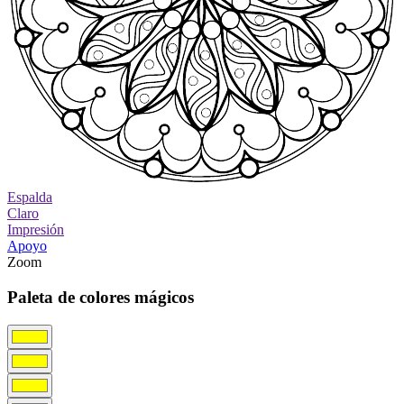
Espalda
Claro
Impresión
Apoyo
Zoom
Paleta de colores mágicos