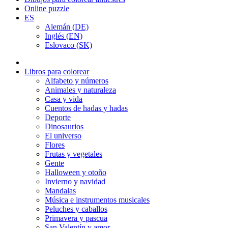
Online puzzle
ES
Alemán (DE)
Inglés (EN)
Eslovaco (SK)
Libros para colorear
Alfabeto y números
Animales y naturaleza
Casa y vida
Cuentos de hadas y hadas
Deporte
Dinosaurios
El universo
Flores
Frutas y vegetales
Gente
Halloween y otoño
Invierno y navidad
Mandalas
Música e instrumentos musicales
Peluches y caballos
Primavera y pascua
San Valentín y amor