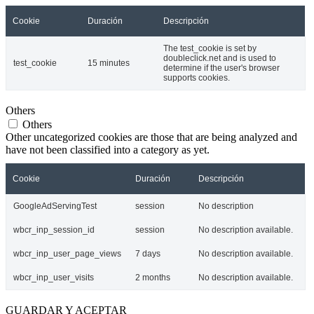
Cookie
Duración
Descripción
The test_cookie is set by
doubleclick.net and is used to
test_cookie
15 minutes
determine if the user's browser
supports cookies.
Others
Others
Other uncategorized cookies are those that are being analyzed and
have not been classified into a category as yet.
Cookie
Duración
Descripción
GoogleAdServingTest
session
No description
wbcr_inp_session_id
session
No description available.
wbcr_inp_user_page_views
7 days
No description available.
wbcr_inp_user_visits
2 months
No description available.
GUARDAR Y ACEPTAR