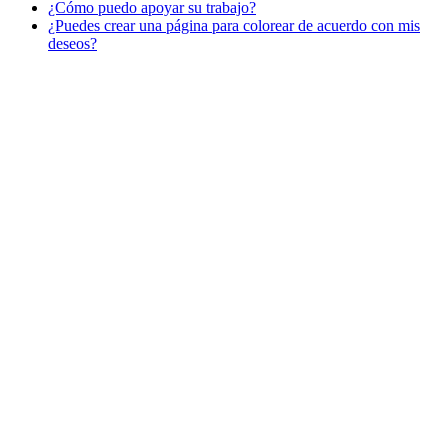
¿Cómo puedo apoyar su trabajo?
Libros para colorear para niños
¿Puedes crear una página para colorear de acuerdo con mis
Nezaradené
deseos?
Sin categorizar