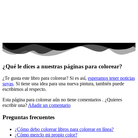
El universo
Flores
Frutas y vegetales
Gente
Halloween y otoño
Invierno y navidad
¿Qué le dices a nuestras páginas para colorear?
Mandalas
¿Te gusta este libro para colorear? Si es así,
esperamos tener noticias
Música e instrumentos musicales
suyas
. Si tiene una idea para una nueva pintura, también puede
escribirnos al respecto.
Peluches y caballos
Esta página para colorear aún no tiene comentarios
. ¿Quieres
Primavera y pascua
escribir una?
Añadir un comentario
San Valentín y amor
Preguntas frecuentes
Transporte
¿Cómo debo colorear libros para colorear en línea?
Verano y vacaciones
¿Cómo mezclo mi propio color?