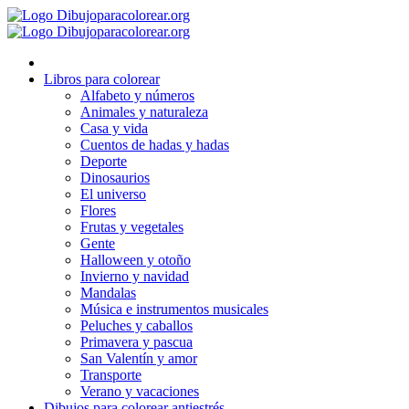
Ir
al
contenido
Libros para colorear
Alfabeto y números
Animales y naturaleza
Casa y vida
Cuentos de hadas y hadas
Deporte
Dinosaurios
El universo
Flores
Frutas y vegetales
Gente
Halloween y otoño
Invierno y navidad
Mandalas
Música e instrumentos musicales
Peluches y caballos
Primavera y pascua
San Valentín y amor
Transporte
Verano y vacaciones
Dibujos para colorear antiestrés