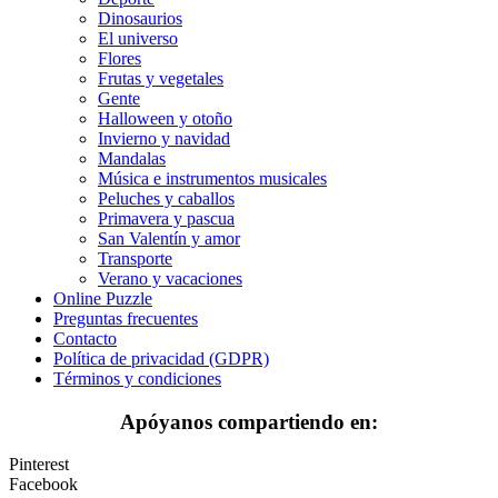
Cuentos de hadas y hadas
Dinosaurios
Deporte
El universo
Flores
Dinosaurios
Frutas y vegetales
Gente
El universo
Halloween y otoño
Invierno y navidad
Flores
Mandalas
Música e instrumentos musicales
Frutas y vegetales
Peluches y caballos
Primavera y pascua
Gente
San Valentín y amor
Halloween y otoño
Transporte
Verano y vacaciones
Invierno y navidad
Online Puzzle
Preguntas frecuentes
Mandalas
Contacto
Política de privacidad (GDPR)
Música e instrumentos musicales
Términos y condiciones
Peluches y caballos
Apóyanos compartiendo en:
Primavera y pascua
Pinterest
San Valentín y amor
Facebook