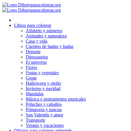
Ir
al
contenido
Libros para colorear
Alfabeto y números
Animales y naturaleza
Casa y vida
Cuentos de hadas y hadas
Deporte
Dinosaurios
El universo
Flores
Frutas y vegetales
Gente
Halloween y otoño
Invierno y navidad
Mandalas
Música e instrumentos musicales
Peluches y caballos
Primavera y pascua
San Valentín y amor
Transporte
Verano y vacaciones
Dibujos para colorear antiestrés