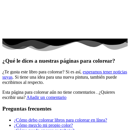
El universo
Flores
Frutas y vegetales
Gente
Halloween y otoño
Invierno y navidad
¿Qué le dices a nuestras páginas para colorear?
Mandalas
¿Te gusta este libro para colorear? Si es así,
esperamos tener noticias
Música e instrumentos musicales
suyas
. Si tiene una idea para una nueva pintura, también puede
escribirnos al respecto.
Peluches y caballos
Esta página para colorear aún no tiene comentarios
. ¿Quieres
Primavera y pascua
escribir una?
Añadir un comentario
San Valentín y amor
Preguntas frecuentes
Transporte
¿Cómo debo colorear libros para colorear en línea?
Verano y vacaciones
¿Cómo mezclo mi propio color?