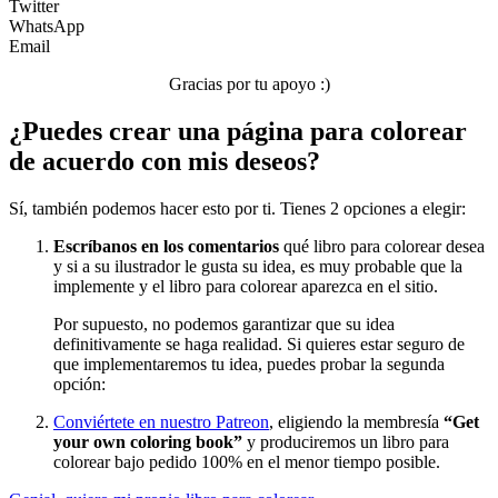
Twitter
Transporte
WhatsApp
Email
Verano y vacaciones
Gracias por tu apoyo :)
Libros para colorear para niños
¿Puedes crear una página para colorear
Nezaradené
de acuerdo con mis deseos?
Sin categorizar
Sí, también podemos hacer esto por ti. Tienes 2 opciones a elegir:
Escríbanos en los comentarios
qué libro para colorear desea
y si a su ilustrador le gusta su idea, es muy probable que la
implemente y el libro para colorear aparezca en el sitio.
Por supuesto, no podemos garantizar que su idea
definitivamente se haga realidad. Si quieres estar seguro de
que implementaremos tu idea, puedes probar la segunda
opción:
Conviértete en nuestro Patreon
, eligiendo la membresía
“Get
your own coloring book”
y produciremos un libro para
colorear bajo pedido 100% en el menor tiempo posible.