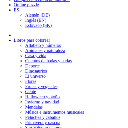
Online puzzle
ES
Alemán (DE)
Inglés (EN)
Eslovaco (SK)
Libros para colorear
Alfabeto y números
Animales y naturaleza
Casa y vida
Cuentos de hadas y hadas
Deporte
Dinosaurios
El universo
Flores
Frutas y vegetales
Gente
Halloween y otoño
Invierno y navidad
Mandalas
Música e instrumentos musicales
Peluches y caballos
Primavera y pascua
San Valentín y amor