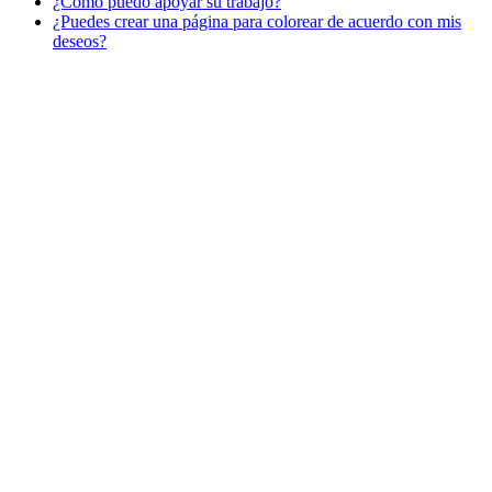
¿Cómo puedo apoyar su trabajo?
Libros para colorear para niños
¿Puedes crear una página para colorear de acuerdo con mis
Nezaradené
deseos?
Sin categorizar