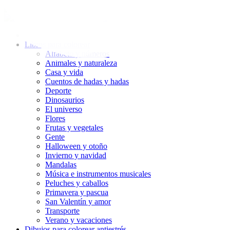
Ir
al
contenido
Libros para colorear
Alfabeto y números
Animales y naturaleza
Casa y vida
Cuentos de hadas y hadas
Deporte
Dinosaurios
El universo
Flores
Frutas y vegetales
Gente
Halloween y otoño
Invierno y navidad
Mandalas
Música e instrumentos musicales
Peluches y caballos
Primavera y pascua
San Valentín y amor
Transporte
Verano y vacaciones
Dibujos para colorear antiestrés