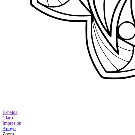
Espalda
Claro
Impresión
Apoyo
Zoom