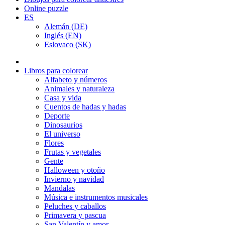
Online puzzle
ES
Alemán (DE)
Inglés (EN)
Eslovaco (SK)
Libros para colorear
Alfabeto y números
Animales y naturaleza
Casa y vida
Cuentos de hadas y hadas
Deporte
Dinosaurios
El universo
Flores
Frutas y vegetales
Gente
Halloween y otoño
Invierno y navidad
Mandalas
Música e instrumentos musicales
Peluches y caballos
Primavera y pascua
San Valentín y amor