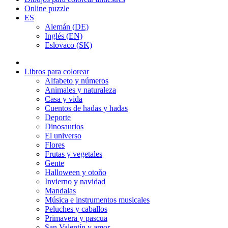
Online puzzle
ES
Alemán (DE)
Inglés (EN)
Eslovaco (SK)
Libros para colorear
Alfabeto y números
Animales y naturaleza
Casa y vida
Cuentos de hadas y hadas
Deporte
Dinosaurios
El universo
Flores
Frutas y vegetales
Gente
Halloween y otoño
Invierno y navidad
Mandalas
Música e instrumentos musicales
Peluches y caballos
Primavera y pascua
San Valentín y amor