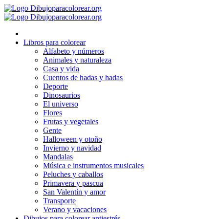
Ir
al
contenido
Libros para colorear
Alfabeto y números
Animales y naturaleza
Casa y vida
Cuentos de hadas y hadas
Deporte
Dinosaurios
El universo
Flores
Frutas y vegetales
Gente
Halloween y otoño
Invierno y navidad
Mandalas
Música e instrumentos musicales
Peluches y caballos
Primavera y pascua
San Valentín y amor
Transporte
Verano y vacaciones
Dibujos para colorear antiestrés