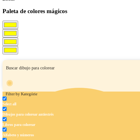
Paleta de colores mágicos
Filter by Kategórie
Select all
Dibujos para colorear antiestrés
Libros para colorear
Alfabeto y números