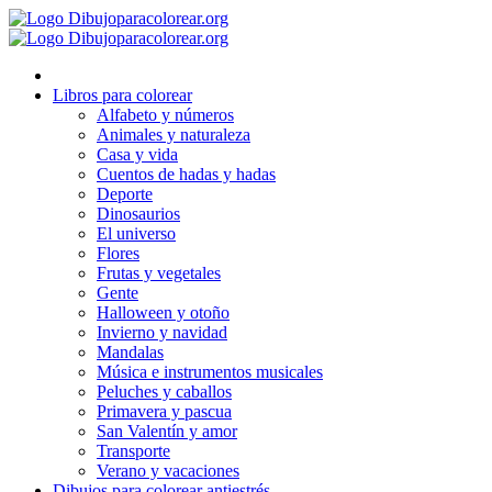
Ir
al
contenido
Libros para colorear
Alfabeto y números
Animales y naturaleza
Casa y vida
Cuentos de hadas y hadas
Deporte
Dinosaurios
El universo
Flores
Frutas y vegetales
Gente
Halloween y otoño
Invierno y navidad
Mandalas
Música e instrumentos musicales
Peluches y caballos
Primavera y pascua
San Valentín y amor
Transporte
Verano y vacaciones
Dibujos para colorear antiestrés