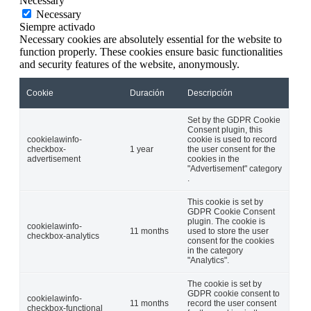
Necessary
Necessary
Siempre activado
Necessary cookies are absolutely essential for the website to
function properly. These cookies ensure basic functionalities
and security features of the website, anonymously.
Cookie
Duración
Descripción
Set by the GDPR Cookie
Consent plugin, this
cookielawinfo-
cookie is used to record
checkbox-
1 year
the user consent for the
advertisement
cookies in the
"Advertisement" category
.
This cookie is set by
GDPR Cookie Consent
plugin. The cookie is
cookielawinfo-
11 months
used to store the user
checkbox-analytics
consent for the cookies
in the category
"Analytics".
The cookie is set by
GDPR cookie consent to
cookielawinfo-
11 months
record the user consent
checkbox-functional