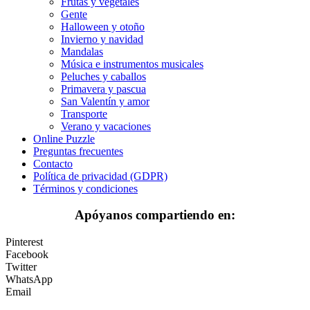
Frutas y vegetales
Gente
El universo
Halloween y otoño
Invierno y navidad
Flores
Mandalas
Música e instrumentos musicales
Frutas y vegetales
Peluches y caballos
Primavera y pascua
Gente
San Valentín y amor
Halloween y otoño
Transporte
Verano y vacaciones
Invierno y navidad
Online Puzzle
Preguntas frecuentes
Mandalas
Contacto
Política de privacidad (GDPR)
Música e instrumentos musicales
Términos y condiciones
Peluches y caballos
Apóyanos compartiendo en:
Primavera y pascua
Pinterest
San Valentín y amor
Facebook
Twitter
Transporte
WhatsApp
Email
Verano y vacaciones