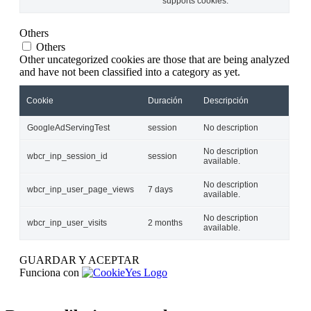
supports cookies.
Others
Others
Other uncategorized cookies are those that are being analyzed
and have not been classified into a category as yet.
Cookie
Duración
Descripción
GoogleAdServingTest
session
No description
No description
wbcr_inp_session_id
session
available.
No description
wbcr_inp_user_page_views
7 days
available.
No description
wbcr_inp_user_visits
2 months
available.
GUARDAR Y ACEPTAR
Funciona con