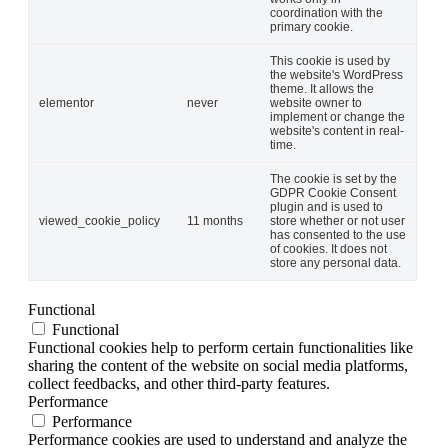
coordination with the
primary cookie.
This cookie is used by
the website's WordPress
theme. It allows the
elementor
never
website owner to
implement or change the
website's content in real-
time.
The cookie is set by the
GDPR Cookie Consent
plugin and is used to
viewed_cookie_policy
11 months
store whether or not user
has consented to the use
of cookies. It does not
store any personal data.
Functional
Functional
Functional cookies help to perform certain functionalities like
sharing the content of the website on social media platforms,
collect feedbacks, and other third-party features.
Performance
Performance
Performance cookies are used to understand and analyze the