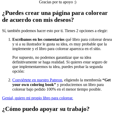
Gracias por tu apoyo :)
Libros para colorear para niños
¿Puedes crear una página para colorear
Nezaradené
de acuerdo con mis deseos?
Sin categorizar
Sí, también podemos hacer esto por ti. Tienes 2 opciones a elegir:
Escríbanos en los comentarios
qué libro para colorear desea
y si a su ilustrador le gusta su idea, es muy probable que la
implemente y el libro para colorear aparezca en el sitio.
Por supuesto, no podemos garantizar que su idea
definitivamente se haga realidad. Si quieres estar seguro de
que implementaremos tu idea, puedes probar la segunda
opción:
Conviértete en nuestro Patreon
, eligiendo la membresía
“Get
your own coloring book”
y produciremos un libro para
colorear bajo pedido 100% en el menor tiempo posible.
Genial, quiero mi propio libro para colorear.
¿Cómo puedo apoyar su trabajo?