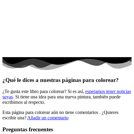
Deporte
Dinosaurios
El universo
Flores
Frutas y vegetales
Gente
Halloween y otoño
Invierno y navidad
¿Qué le dices a nuestras páginas para colorear?
Mandalas
¿Te gusta este libro para colorear? Si es así,
esperamos tener noticias
Música e instrumentos musicales
suyas
. Si tiene una idea para una nueva pintura, también puede
escribirnos al respecto.
Peluches y caballos
Esta página para colorear aún no tiene comentarios
. ¿Quieres
Primavera y pascua
escribir una?
Añadir un comentario
San Valentín y amor
Preguntas frecuentes
Transporte