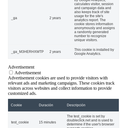
calculates visitor, session
and campaign data and
also keeps track of site
usage for the site's
_ga
2 years
analytics report. The
cookie stores information
anonymously and assigns
a randomly generated
number to recognize
unique visitors.
This cookie is installed by
_ga_M3HERHXWTP
2 years
Google Analytics.
Advertisement
Advertisement
Advertisement cookies are used to provide visitors with
relevant ads and marketing campaigns. These cookies track
visitors across websites and collect information to provide
customized ads.
Cookie
Duración
Descripción
The test_cookie is set by
doubleclick.net and is used to
test_cookie
15 minutes
determine if the user's browser