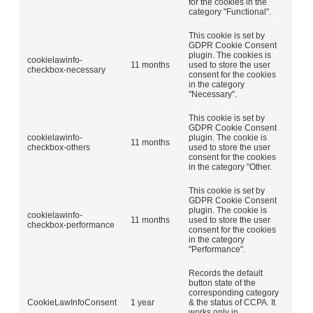
for the cookies in the
category "Functional".
This cookie is set by
GDPR Cookie Consent
plugin. The cookies is
cookielawinfo-
11 months
used to store the user
checkbox-necessary
consent for the cookies
in the category
"Necessary".
This cookie is set by
GDPR Cookie Consent
cookielawinfo-
plugin. The cookie is
11 months
checkbox-others
used to store the user
consent for the cookies
in the category "Other.
This cookie is set by
GDPR Cookie Consent
plugin. The cookie is
cookielawinfo-
11 months
used to store the user
checkbox-performance
consent for the cookies
in the category
"Performance".
Records the default
button state of the
corresponding category
CookieLawInfoConsent
1 year
& the status of CCPA. It
works only in