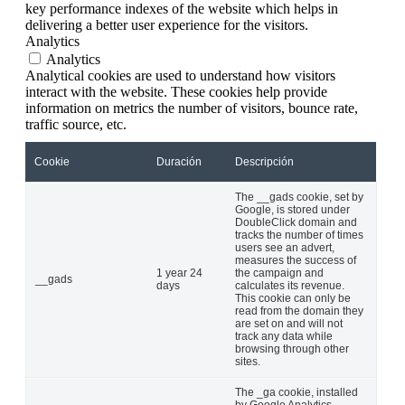
key performance indexes of the website which helps in
delivering a better user experience for the visitors.
Analytics
Analytics
Analytical cookies are used to understand how visitors
interact with the website. These cookies help provide
information on metrics the number of visitors, bounce rate,
traffic source, etc.
Cookie
Duración
Descripción
The __gads cookie, set by
Google, is stored under
DoubleClick domain and
tracks the number of times
users see an advert,
measures the success of
1 year 24
the campaign and
__gads
days
calculates its revenue.
This cookie can only be
read from the domain they
are set on and will not
track any data while
browsing through other
sites.
The _ga cookie, installed
by Google Analytics,