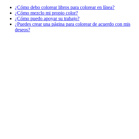
¿Cómo debo colorear libros para colorear en línea?
Verano y vacaciones
¿Cómo mezclo mi propio color?
¿Cómo puedo apoyar su trabajo?
Libros para colorear para niños
¿Puedes crear una página para colorear de acuerdo con mis
Nezaradené
deseos?
Sin categorizar