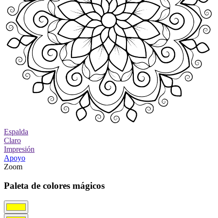
Espalda
Claro
Impresión
Apoyo
Zoom
Paleta de colores mágicos