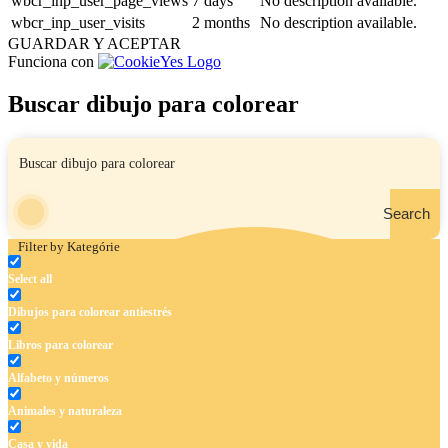
wbcr_inp_user_page_views
7 days
No description available.
wbcr_inp_user_visits
2 months
No description available.
GUARDAR Y ACEPTAR
Funciona con
Buscar dibujo para colorear
Search
Filter by Kategórie
Select all
Dibujos para colorear antiestrés
Libros para colorear
Alfabeto y números
Animales y naturaleza
Casa y vida