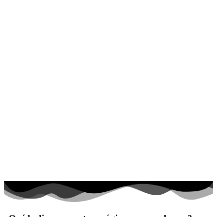
El universo
Flores
Frutas y vegetales
Gente
Halloween y otoño
Invierno y navidad
Mandalas
Música e instrumentos musicales
Peluches y caballos
Primavera y pascua
San Valentín y amor
Transporte
Verano y vacaciones