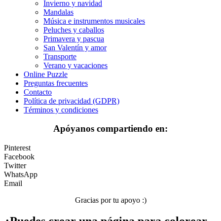
Invierno y navidad
San Valentín y amor
Mandalas
Música e instrumentos musicales
Transporte
Peluches y caballos
Verano y vacaciones
Primavera y pascua
San Valentín y amor
Libros para colorear para niños
Transporte
Verano y vacaciones
Nezaradené
Online Puzzle
Preguntas frecuentes
Sin categorizar
Contacto
Política de privacidad (GDPR)
Términos y condiciones
Apóyanos compartiendo en:
Pinterest
Facebook
Twitter
WhatsApp
Email
Gracias por tu apoyo :)
¿Puedes crear una página para colorear