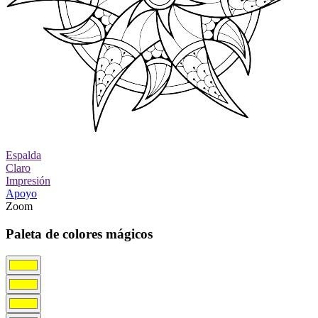
Espalda
Claro
Impresión
Apoyo
Zoom
Paleta de colores mágicos