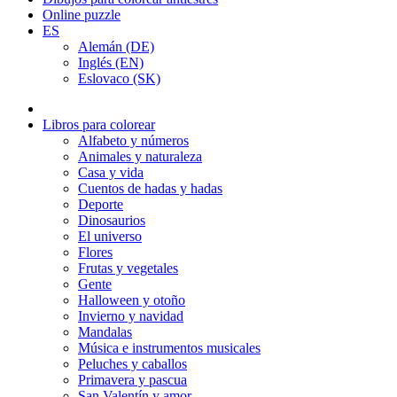
Online puzzle
ES
Alemán (DE)
Inglés (EN)
Eslovaco (SK)
Libros para colorear
Alfabeto y números
Animales y naturaleza
Casa y vida
Cuentos de hadas y hadas
Deporte
Dinosaurios
El universo
Flores
Frutas y vegetales
Gente
Halloween y otoño
Invierno y navidad
Mandalas
Música e instrumentos musicales
Peluches y caballos
Primavera y pascua
San Valentín y amor