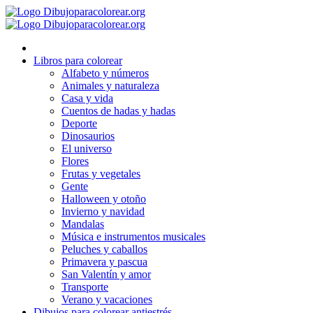
Ir
al
contenido
Libros para colorear
Alfabeto y números
Animales y naturaleza
Casa y vida
Cuentos de hadas y hadas
Deporte
Dinosaurios
El universo
Flores
Frutas y vegetales
Gente
Halloween y otoño
Invierno y navidad
Mandalas
Música e instrumentos musicales
Peluches y caballos
Primavera y pascua
San Valentín y amor
Transporte
Verano y vacaciones
Dibujos para colorear antiestrés