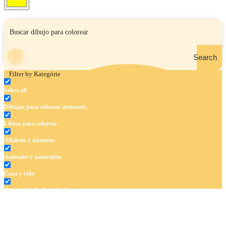
Search
Filter by Kategórie
Select all
Dibujos para colorear antiestrés
Libros para colorear
Alfabeto y números
Animales y naturaleza
Casa y vida
Cuentos de hadas y hadas
Deporte
Dinosaurios