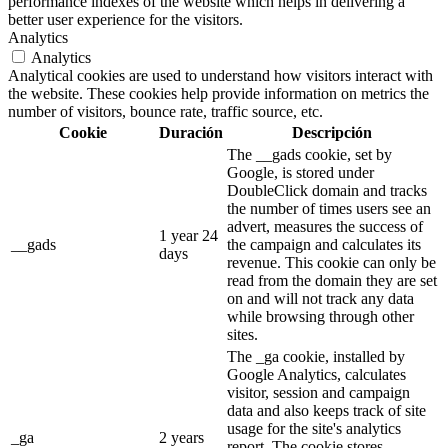
performance indexes of the website which helps in delivering a
better user experience for the visitors.
Analytics
Analytics
Analytical cookies are used to understand how visitors interact with
the website. These cookies help provide information on metrics the
number of visitors, bounce rate, traffic source, etc.
Cookie
Duración
Descripción
The __gads cookie, set by
Google, is stored under
DoubleClick domain and tracks
the number of times users see an
advert, measures the success of
1 year 24
__gads
the campaign and calculates its
days
revenue. This cookie can only be
read from the domain they are set
on and will not track any data
while browsing through other
sites.
The _ga cookie, installed by
Google Analytics, calculates
visitor, session and campaign
data and also keeps track of site
usage for the site's analytics
_ga
2 years
report. The cookie stores