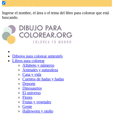
Cuentos de hadas y hadas
Ingrese el nombre, el área o el tema del libro para colorear que está
Deporte
buscando.
Dinosaurios
El universo
Flores
Frutas y vegetales
Dibujos para colorear antiestrés
Gente
Libros para colorear
Alfabeto y números
Halloween y otoño
Animales y naturaleza
Casa y vida
Invierno y navidad
Cuentos de hadas y hadas
Mandalas
Deporte
Dinosaurios
Música e instrumentos musicales
El universo
Flores
Peluches y caballos
Frutas y vegetales
Gente
Primavera y pascua
Halloween y otoño