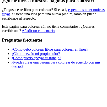
¿Qué le dices a nuestras páginas para colorear?
Libros para colorear para niños
¿Te gusta este libro para colorear? Si es así,
esperamos tener noticias
Nezaradené
suyas
. Si tiene una idea para una nueva pintura, también puede
Sin categorizar
escribirnos al respecto.
Esta página para colorear aún no tiene comentarios
. ¿Quieres
escribir una?
Añadir un comentario
Preguntas frecuentes
¿Cómo debo colorear libros para colorear en línea?
¿Cómo mezclo mi propio color?
¿Cómo puedo apoyar su trabajo?
¿Puedes crear una página para colorear de acuerdo con mis
deseos?