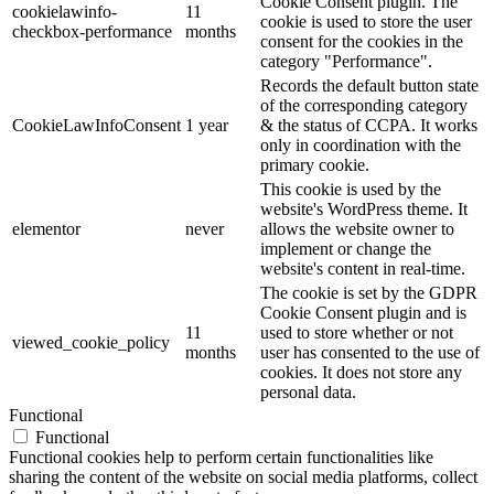
Cookie Consent plugin. The
cookielawinfo-
11
cookie is used to store the user
checkbox-performance
months
consent for the cookies in the
category "Performance".
Records the default button state
of the corresponding category
CookieLawInfoConsent
1 year
& the status of CCPA. It works
only in coordination with the
primary cookie.
This cookie is used by the
website's WordPress theme. It
elementor
never
allows the website owner to
implement or change the
website's content in real-time.
The cookie is set by the GDPR
Cookie Consent plugin and is
11
used to store whether or not
viewed_cookie_policy
months
user has consented to the use of
cookies. It does not store any
personal data.
Functional
Functional
Functional cookies help to perform certain functionalities like
sharing the content of the website on social media platforms, collect