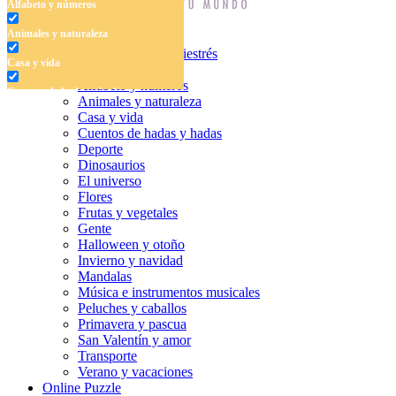
Alfabeto y números
Animales y naturaleza
Dibujos para colorear antiestrés
Casa y vida
Libros para colorear
Alfabeto y números
Cuentos de hadas y hadas
Animales y naturaleza
Casa y vida
Deporte
Cuentos de hadas y hadas
Deporte
Dinosaurios
Dinosaurios
El universo
El universo
Flores
Flores
Frutas y vegetales
Gente
Frutas y vegetales
Halloween y otoño
Invierno y navidad
Gente
Mandalas
Música e instrumentos musicales
Halloween y otoño
Peluches y caballos
Primavera y pascua
Invierno y navidad
San Valentín y amor
Mandalas
Transporte
Verano y vacaciones
Música e instrumentos musicales
Online Puzzle