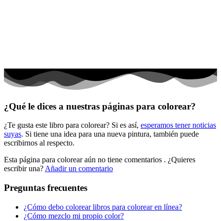
El universo
Flores
Frutas y vegetales
Gente
Halloween y otoño
Invierno y navidad
¿Qué le dices a nuestras páginas para colorear?
Mandalas
¿Te gusta este libro para colorear? Si es así,
esperamos tener noticias
Música e instrumentos musicales
suyas
. Si tiene una idea para una nueva pintura, también puede
escribirnos al respecto.
Peluches y caballos
Esta página para colorear aún no tiene comentarios
. ¿Quieres
Primavera y pascua
escribir una?
Añadir un comentario
San Valentín y amor
Preguntas frecuentes
Transporte
¿Cómo debo colorear libros para colorear en línea?
Verano y vacaciones
¿Cómo mezclo mi propio color?