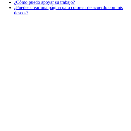
¿Cómo puedo apoyar su trabajo?
Libros para colorear para niños
¿Puedes crear una página para colorear de acuerdo con mis
Nezaradené
deseos?
Sin categorizar