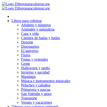
Ir
al
contenido
Libros para colorear
Alfabeto y números
Animales y naturaleza
Casa y vida
Cuentos de hadas y hadas
Deporte
Dinosaurios
El universo
Flores
Frutas y vegetales
Gente
Halloween y otoño
Invierno y navidad
Mandalas
Música e instrumentos musicales
Peluches y caballos
Primavera y pascua
San Valentín y amor
Transporte
Verano y vacaciones
Dibujos para colorear antiestrés