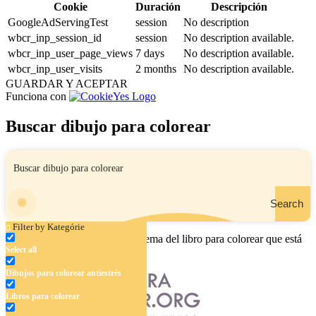
Cookie
Duración
Descripción
GoogleAdServingTest
session
No description
wbcr_inp_session_id
session
No description available.
wbcr_inp_user_page_views
7 days
No description available.
wbcr_inp_user_visits
2 months
No description available.
GUARDAR Y ACEPTAR
Funciona con
Buscar dibujo para colorear
Search
Filter by Kategórie
Ingrese el nombre, el área o el tema del libro para colorear que está
Select all
buscando.
Dibujos para colorear antiestrés
Libros para colorear