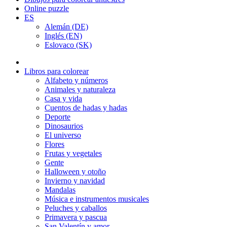
Online puzzle
ES
Alemán (DE)
Inglés (EN)
Eslovaco (SK)
Libros para colorear
Alfabeto y números
Animales y naturaleza
Casa y vida
Cuentos de hadas y hadas
Deporte
Dinosaurios
El universo
Flores
Frutas y vegetales
Gente
Halloween y otoño
Invierno y navidad
Mandalas
Música e instrumentos musicales
Peluches y caballos
Primavera y pascua
San Valentín y amor