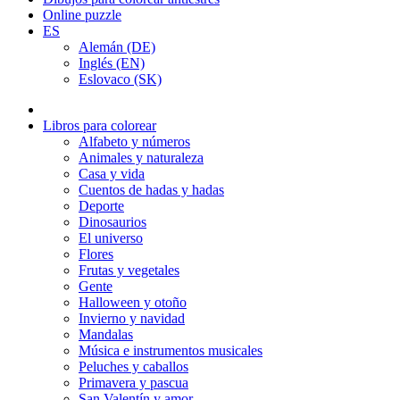
Online puzzle
ES
Alemán (DE)
Inglés (EN)
Eslovaco (SK)
Libros para colorear
Alfabeto y números
Animales y naturaleza
Casa y vida
Cuentos de hadas y hadas
Deporte
Dinosaurios
El universo
Flores
Frutas y vegetales
Gente
Halloween y otoño
Invierno y navidad
Mandalas
Música e instrumentos musicales
Peluches y caballos
Primavera y pascua
San Valentín y amor