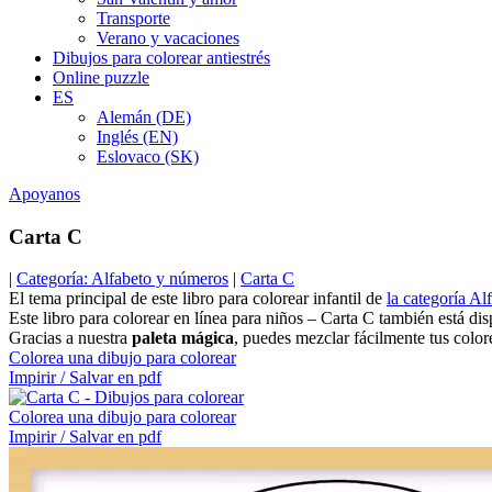
Transporte
Verano y vacaciones
Dibujos para colorear antiestrés
Online puzzle
ES
Alemán (DE)
Inglés (EN)
Eslovaco (SK)
Apoyanos
Carta C
|
Categoría: Alfabeto y números
|
Carta C
El tema principal de este libro para colorear infantil de
la categoría A
Este libro para colorear en línea para niños – Carta C también está di
Gracias a nuestra
paleta mágica
, puedes mezclar fácilmente tus colore
Colorea una dibujo para colorear
Impirir / Salvar en pdf
Colorea una dibujo para colorear
Impirir / Salvar en pdf