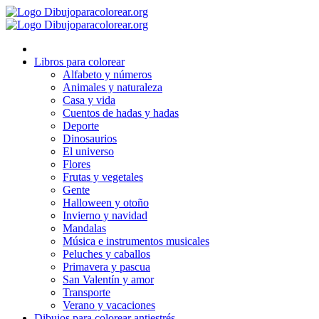
Ir
al
contenido
Libros para colorear
Alfabeto y números
Animales y naturaleza
Casa y vida
Cuentos de hadas y hadas
Deporte
Dinosaurios
El universo
Flores
Frutas y vegetales
Gente
Halloween y otoño
Invierno y navidad
Mandalas
Música e instrumentos musicales
Peluches y caballos
Primavera y pascua
San Valentín y amor
Transporte
Verano y vacaciones
Dibujos para colorear antiestrés