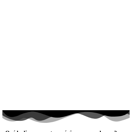
El universo
Flores
Frutas y vegetales
Gente
Halloween y otoño
Invierno y navidad
Mandalas
Música e instrumentos musicales
Peluches y caballos
Primavera y pascua
San Valentín y amor
Transporte
Verano y vacaciones