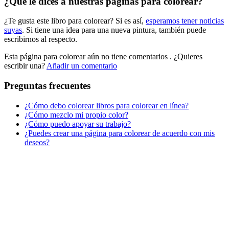
¿Qué le dices a nuestras páginas para colorear?
Libros para colorear para niños
¿Te gusta este libro para colorear? Si es así,
esperamos tener noticias
Nezaradené
suyas
. Si tiene una idea para una nueva pintura, también puede
Sin categorizar
escribirnos al respecto.
Esta página para colorear aún no tiene comentarios
. ¿Quieres
escribir una?
Añadir un comentario
Preguntas frecuentes
¿Cómo debo colorear libros para colorear en línea?
¿Cómo mezclo mi propio color?
¿Cómo puedo apoyar su trabajo?
¿Puedes crear una página para colorear de acuerdo con mis
deseos?