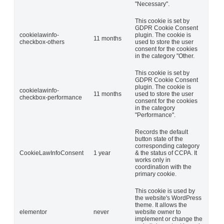
"Necessary".
This cookie is set by
GDPR Cookie Consent
cookielawinfo-
plugin. The cookie is
11 months
checkbox-others
used to store the user
consent for the cookies
in the category "Other.
This cookie is set by
GDPR Cookie Consent
plugin. The cookie is
cookielawinfo-
11 months
used to store the user
checkbox-performance
consent for the cookies
in the category
"Performance".
Records the default
button state of the
corresponding category
CookieLawInfoConsent
1 year
& the status of CCPA. It
works only in
coordination with the
primary cookie.
This cookie is used by
the website's WordPress
theme. It allows the
elementor
never
website owner to
implement or change the