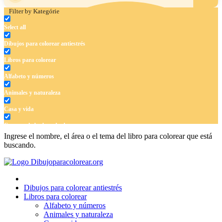
Filter by Kategórie
Select all
Dibujos para colorear antiestrés
Libros para colorear
Alfabeto y números
Animales y naturaleza
Casa y vida
Cuentos de hadas y hadas
Ingrese el nombre, el área o el tema del libro para colorear que está
Deporte
buscando.
Dinosaurios
El universo
Dibujos para colorear antiestrés
Flores
Libros para colorear
Alfabeto y números
Frutas y vegetales
Animales y naturaleza