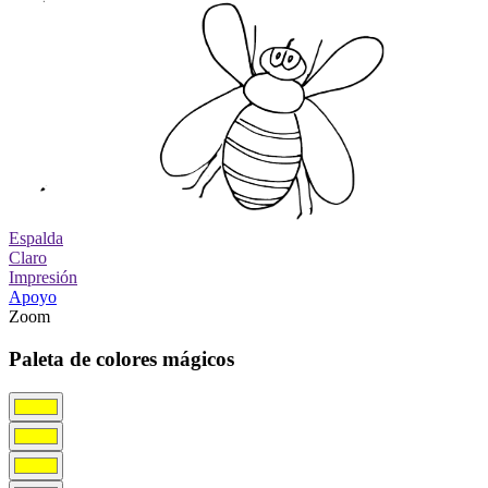
Espalda
Claro
Impresión
Apoyo
Zoom
Paleta de colores mágicos