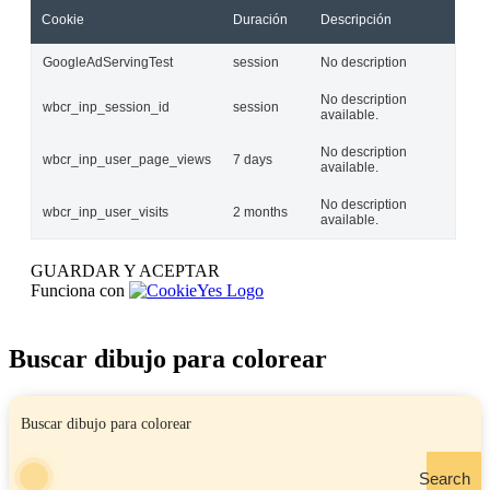
Cookie
Duración
Descripción
GoogleAdServingTest
session
No description
No description
wbcr_inp_session_id
session
available.
No description
wbcr_inp_user_page_views
7 days
available.
No description
wbcr_inp_user_visits
2 months
available.
GUARDAR Y ACEPTAR
Funciona con
Buscar dibujo para colorear
Search