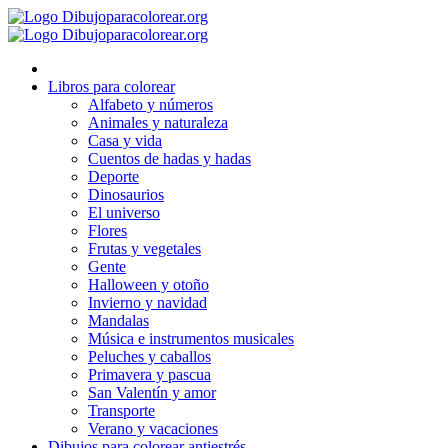
Ir
al
contenido
Libros para colorear
Alfabeto y números
Animales y naturaleza
Casa y vida
Cuentos de hadas y hadas
Deporte
Dinosaurios
El universo
Flores
Frutas y vegetales
Gente
Halloween y otoño
Invierno y navidad
Mandalas
Música e instrumentos musicales
Peluches y caballos
Primavera y pascua
San Valentín y amor
Transporte
Verano y vacaciones
Dibujos para colorear antiestrés