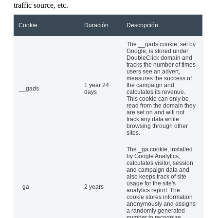
traffic source, etc.
Cookie
Duración
Descripción
The __gads cookie, set by
Google, is stored under
DoubleClick domain and
tracks the number of times
users see an advert,
measures the success of
1 year 24
the campaign and
__gads
days
calculates its revenue.
This cookie can only be
read from the domain they
are set on and will not
track any data while
browsing through other
sites.
The _ga cookie, installed
by Google Analytics,
calculates visitor, session
and campaign data and
also keeps track of site
usage for the site's
_ga
2 years
analytics report. The
cookie stores information
anonymously and assigns
a randomly generated
number to recognize