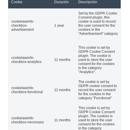
Cookie
Duración
Descripción
Set by the GDPR Cookie
Consent plugin, this
cookielawinfo-
cookie is used to record
checkbox-
1 year
the user consent for the
advertisement
cookies in the
"Advertisement" category
.
This cookie is set by
GDPR Cookie Consent
plugin. The cookie is
cookielawinfo-
11 months
used to store the user
checkbox-analytics
consent for the cookies
in the category
"Analytics".
The cookie is set by
GDPR cookie consent to
cookielawinfo-
11 months
record the user consent
checkbox-functional
for the cookies in the
category "Functional".
This cookie is set by
GDPR Cookie Consent
plugin. The cookies is
cookielawinfo-
11 months
used to store the user
checkbox-necessary
consent for the cookies
in the category