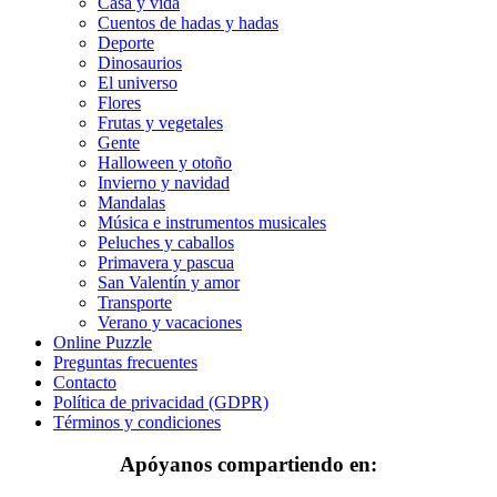
Casa y vida
Gente
Cuentos de hadas y hadas
Halloween y otoño
Deporte
Dinosaurios
Invierno y navidad
El universo
Flores
Mandalas
Frutas y vegetales
Gente
Música e instrumentos musicales
Halloween y otoño
Invierno y navidad
Peluches y caballos
Mandalas
Música e instrumentos musicales
Primavera y pascua
Peluches y caballos
San Valentín y amor
Primavera y pascua
San Valentín y amor
Transporte
Transporte
Verano y vacaciones
Verano y vacaciones
Online Puzzle
Preguntas frecuentes
Libros para colorear para niños
Contacto
Política de privacidad (GDPR)
Nezaradené
Términos y condiciones
Sin categorizar
Apóyanos compartiendo en: