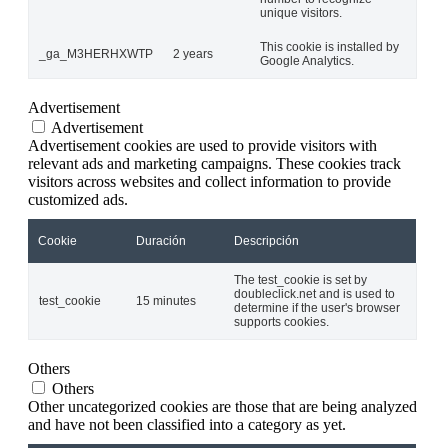
unique visitors.
This cookie is installed by
_ga_M3HERHXWTP
2 years
Google Analytics.
Advertisement
Advertisement
Advertisement cookies are used to provide visitors with
relevant ads and marketing campaigns. These cookies track
visitors across websites and collect information to provide
customized ads.
Cookie
Duración
Descripción
The test_cookie is set by
doubleclick.net and is used to
test_cookie
15 minutes
determine if the user's browser
supports cookies.
Others
Others
Other uncategorized cookies are those that are being analyzed
and have not been classified into a category as yet.