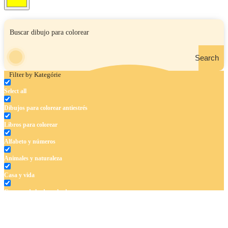
Search
Filter by Kategórie
Select all
Dibujos para colorear antiestrés
Libros para colorear
Alfabeto y números
Animales y naturaleza
Casa y vida
Cuentos de hadas y hadas
Deporte
Dinosaurios