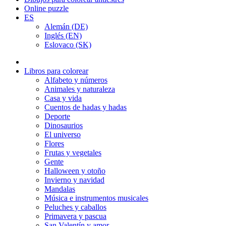
Online puzzle
ES
Alemán (DE)
Inglés (EN)
Eslovaco (SK)
Libros para colorear
Alfabeto y números
Animales y naturaleza
Casa y vida
Cuentos de hadas y hadas
Deporte
Dinosaurios
El universo
Flores
Frutas y vegetales
Gente
Halloween y otoño
Invierno y navidad
Mandalas
Música e instrumentos musicales
Peluches y caballos
Primavera y pascua
San Valentín y amor