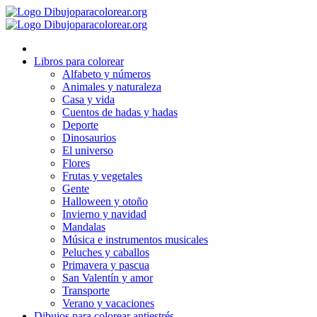
Ir
al
contenido
Libros para colorear
Alfabeto y números
Animales y naturaleza
Casa y vida
Cuentos de hadas y hadas
Deporte
Dinosaurios
El universo
Flores
Frutas y vegetales
Gente
Halloween y otoño
Invierno y navidad
Mandalas
Música e instrumentos musicales
Peluches y caballos
Primavera y pascua
San Valentín y amor
Transporte
Verano y vacaciones
Dibujos para colorear antiestrés