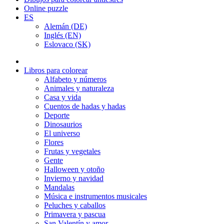
Online puzzle
ES
Alemán (DE)
Inglés (EN)
Eslovaco (SK)
Libros para colorear
Alfabeto y números
Animales y naturaleza
Casa y vida
Cuentos de hadas y hadas
Deporte
Dinosaurios
El universo
Flores
Frutas y vegetales
Gente
Halloween y otoño
Invierno y navidad
Mandalas
Música e instrumentos musicales
Peluches y caballos
Primavera y pascua
San Valentín y amor