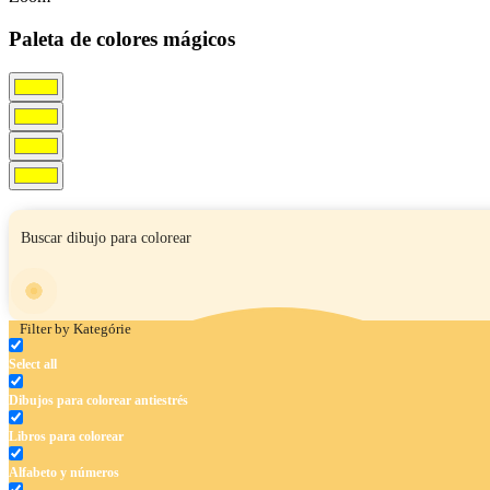
Paleta de colores mágicos
Filter by Kategórie
Select all
Dibujos para colorear antiestrés
Libros para colorear
Alfabeto y números