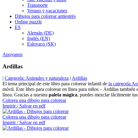
Transporte
Verano y vacaciones
Dibujos para colorear antiestrés
Online puzzle
ES
Alemán (DE)
Inglés (EN)
Eslovaco (SK)
Apoyanos
Ardillas
|
Categoría: Animales y naturaleza
|
Ardillas
El tema principal de este libro para colorear infantil de
la categoría An
móvil. Este libro para colorear en línea para niños – Ardillas también
línea. Gracias a nuestra
paleta mágica
, puedes mezclar fácilmente tus
Colorea una dibujo para colorear
Impirir / Salvar en pdf
Colorea una dibujo para colorear
Impirir / Salvar en pdf