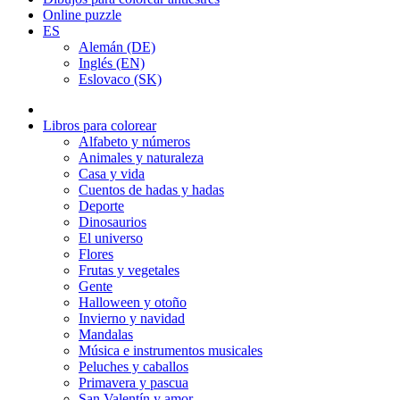
Online puzzle
ES
Alemán (DE)
Inglés (EN)
Eslovaco (SK)
Libros para colorear
Alfabeto y números
Animales y naturaleza
Casa y vida
Cuentos de hadas y hadas
Deporte
Dinosaurios
El universo
Flores
Frutas y vegetales
Gente
Halloween y otoño
Invierno y navidad
Mandalas
Música e instrumentos musicales
Peluches y caballos
Primavera y pascua
San Valentín y amor