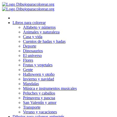
Ir
al
contenido
Libros para colorear
Alfabeto y números
Animales y naturaleza
Casa y vida
Cuentos de hadas y hadas
Deporte
Dinosaurios
El universo
Flores
Frutas y vegetales
Gente
Halloween y otoño
Invierno y navidad
Mandalas
Música e instrumentos musicales
Peluches y caballos
Primavera y pascua
San Valentín y amor
Transporte
Verano y vacaciones
Dibujos para colorear antiestrés