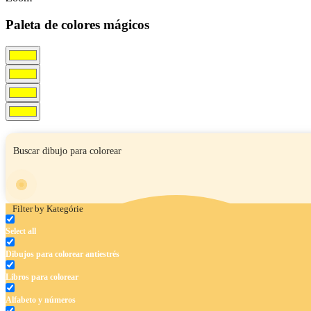
Paleta de colores mágicos
Filter by Kategórie
Select all
Dibujos para colorear antiestrés
Libros para colorear
Alfabeto y números