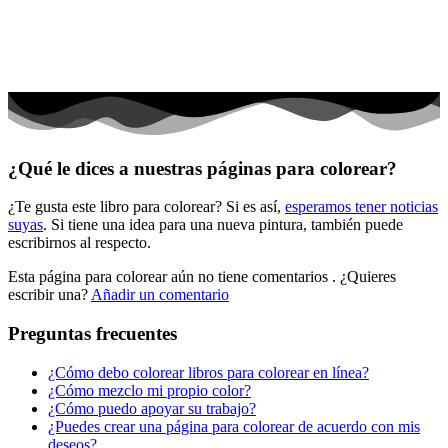
Peluches y caballos
Primavera y pascua
San Valentín y amor
Transporte
Verano y vacaciones
¿Qué le dices a nuestras páginas para colorear?
Libros para colorear para niños
¿Te gusta este libro para colorear? Si es así,
esperamos tener noticias
Nezaradené
suyas
. Si tiene una idea para una nueva pintura, también puede
Sin categorizar
escribirnos al respecto.
Esta página para colorear aún no tiene comentarios
. ¿Quieres
escribir una?
Añadir un comentario
Preguntas frecuentes
¿Cómo debo colorear libros para colorear en línea?
¿Cómo mezclo mi propio color?
¿Cómo puedo apoyar su trabajo?
¿Puedes crear una página para colorear de acuerdo con mis
deseos?