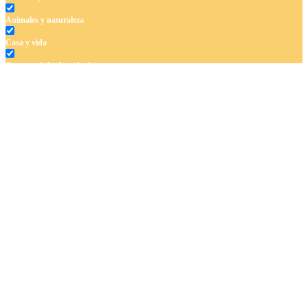
Animales y naturaleza
Casa y vida
Cuentos de hadas y hadas
Deporte
Dinosaurios
El universo
Flores
Frutas y vegetales
Gente
Halloween y otoño
Invierno y navidad
Mandalas
Música e instrumentos musicales