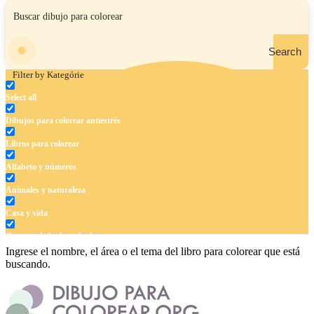
Search
Filter by Kategórie
Select all
Dibujos para colorear antiestrés
Libros para colorear
Alfabeto y números
Animales y naturaleza
Casa y vida
Cuentos de hadas y hadas
Ingrese el nombre, el área o el tema del libro para colorear que está
Deporte
buscando.
Dinosaurios
El universo