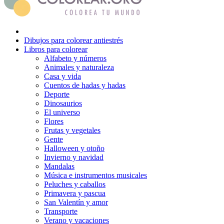
Flores
Frutas y vegetales
Dibujos para colorear antiestrés
Gente
Libros para colorear
Alfabeto y números
Halloween y otoño
Animales y naturaleza
Casa y vida
Invierno y navidad
Cuentos de hadas y hadas
Mandalas
Deporte
Dinosaurios
Música e instrumentos musicales
El universo
Flores
Peluches y caballos
Frutas y vegetales
Gente
Primavera y pascua
Halloween y otoño
Invierno y navidad
San Valentín y amor
Mandalas
Música e instrumentos musicales
Transporte
Peluches y caballos
Verano y vacaciones
Primavera y pascua
San Valentín y amor
Libros para colorear para niños
Transporte
Verano y vacaciones