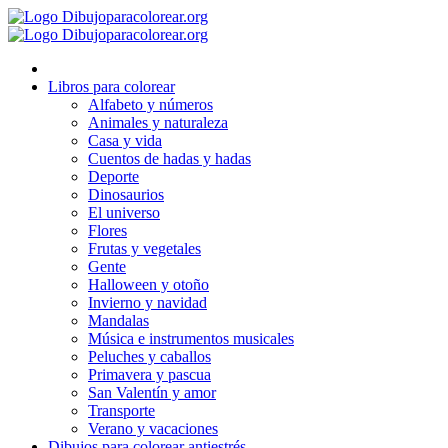
Ir
al
contenido
Libros para colorear
Alfabeto y números
Animales y naturaleza
Casa y vida
Cuentos de hadas y hadas
Deporte
Dinosaurios
El universo
Flores
Frutas y vegetales
Gente
Halloween y otoño
Invierno y navidad
Mandalas
Música e instrumentos musicales
Peluches y caballos
Primavera y pascua
San Valentín y amor
Transporte
Verano y vacaciones
Dibujos para colorear antiestrés