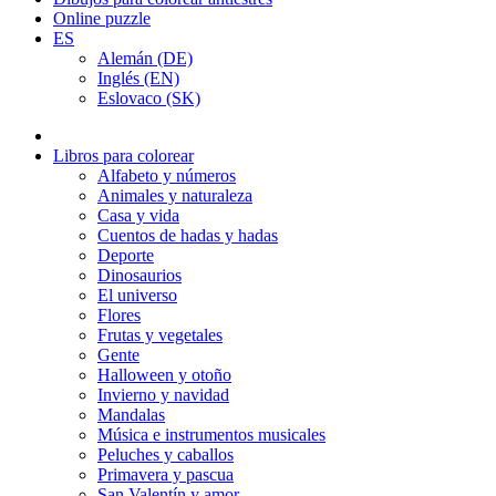
Online puzzle
ES
Alemán (DE)
Inglés (EN)
Eslovaco (SK)
Libros para colorear
Alfabeto y números
Animales y naturaleza
Casa y vida
Cuentos de hadas y hadas
Deporte
Dinosaurios
El universo
Flores
Frutas y vegetales
Gente
Halloween y otoño
Invierno y navidad
Mandalas
Música e instrumentos musicales
Peluches y caballos
Primavera y pascua
San Valentín y amor