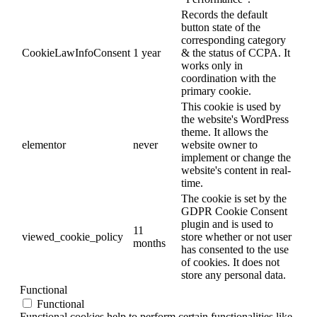
Records the default
button state of the
corresponding category
CookieLawInfoConsent
1 year
& the status of CCPA. It
works only in
coordination with the
primary cookie.
This cookie is used by
the website's WordPress
theme. It allows the
elementor
never
website owner to
implement or change the
website's content in real-
time.
The cookie is set by the
GDPR Cookie Consent
plugin and is used to
11
viewed_cookie_policy
store whether or not user
months
has consented to the use
of cookies. It does not
store any personal data.
Functional
Functional
Functional cookies help to perform certain functionalities like