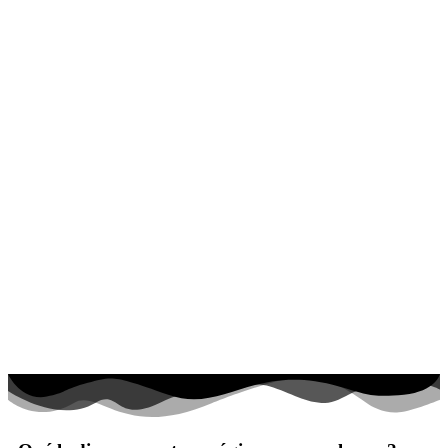
El universo
Flores
Frutas y vegetales
Gente
Halloween y otoño
Invierno y navidad
Mandalas
Música e instrumentos musicales
Peluches y caballos
Primavera y pascua
San Valentín y amor
Transporte
Verano y vacaciones