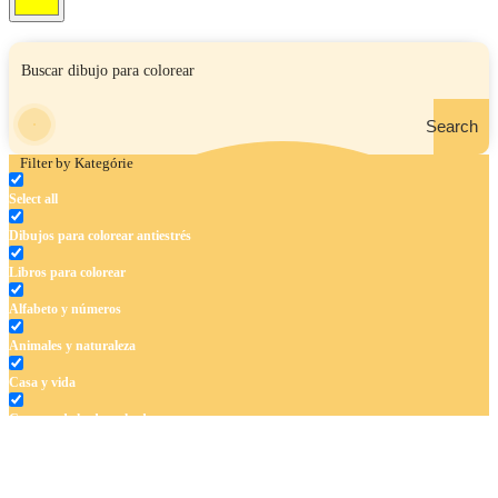
Search
Filter by Kategórie
Select all
Dibujos para colorear antiestrés
Libros para colorear
Alfabeto y números
Animales y naturaleza
Casa y vida
Cuentos de hadas y hadas
Deporte
Dinosaurios