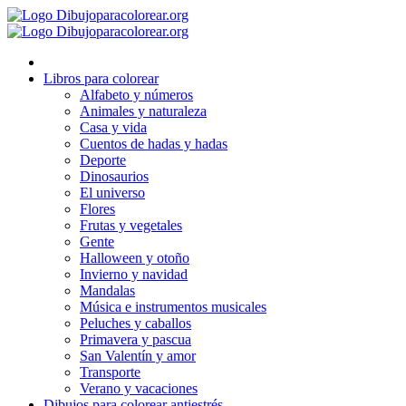
Ir
al
contenido
Libros para colorear
Alfabeto y números
Animales y naturaleza
Casa y vida
Cuentos de hadas y hadas
Deporte
Dinosaurios
El universo
Flores
Frutas y vegetales
Gente
Halloween y otoño
Invierno y navidad
Mandalas
Música e instrumentos musicales
Peluches y caballos
Primavera y pascua
San Valentín y amor
Transporte
Verano y vacaciones
Dibujos para colorear antiestrés