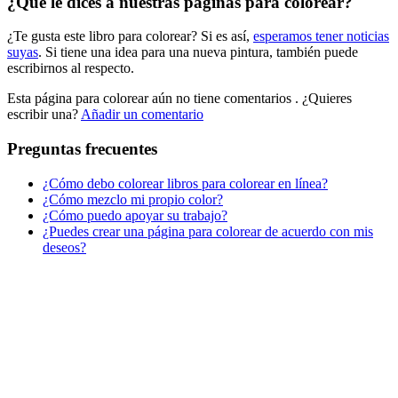
¿Qué le dices a nuestras páginas para colorear?
Libros para colorear para niños
¿Te gusta este libro para colorear? Si es así,
esperamos tener noticias
Nezaradené
suyas
. Si tiene una idea para una nueva pintura, también puede
Sin categorizar
escribirnos al respecto.
Esta página para colorear aún no tiene comentarios
. ¿Quieres
escribir una?
Añadir un comentario
Preguntas frecuentes
¿Cómo debo colorear libros para colorear en línea?
¿Cómo mezclo mi propio color?
¿Cómo puedo apoyar su trabajo?
¿Puedes crear una página para colorear de acuerdo con mis
deseos?