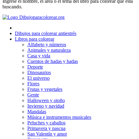
Ingrese el nombre, el área o el tema del libro para colorear que está
Deporte
buscando.
Dinosaurios
El universo
Dibujos para colorear antiestrés
Flores
Libros para colorear
Alfabeto y números
Frutas y vegetales
Animales y naturaleza
Casa y vida
Gente
Cuentos de hadas y hadas
Halloween y otoño
Deporte
Dinosaurios
Invierno y navidad
El universo
Flores
Mandalas
Frutas y vegetales
Gente
Música e instrumentos musicales
Halloween y otoño
Invierno y navidad
Peluches y caballos
Mandalas
Música e instrumentos musicales
Primavera y pascua
Peluches y caballos
San Valentín y amor
Primavera y pascua
San Valentín y amor
Transporte