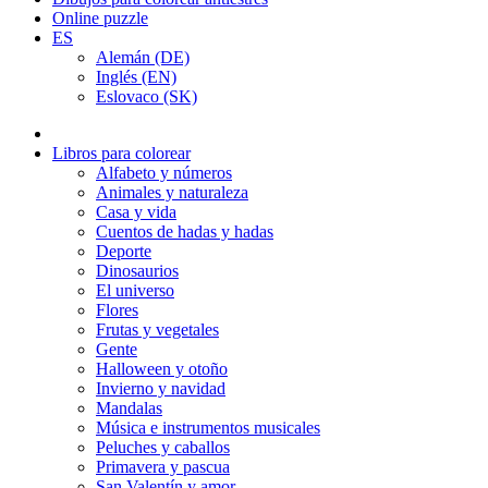
Online puzzle
ES
Alemán (DE)
Inglés (EN)
Eslovaco (SK)
Libros para colorear
Alfabeto y números
Animales y naturaleza
Casa y vida
Cuentos de hadas y hadas
Deporte
Dinosaurios
El universo
Flores
Frutas y vegetales
Gente
Halloween y otoño
Invierno y navidad
Mandalas
Música e instrumentos musicales
Peluches y caballos
Primavera y pascua
San Valentín y amor