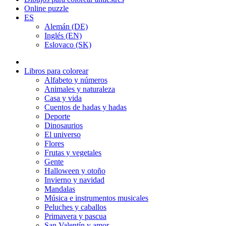
Online puzzle
ES
Alemán (DE)
Inglés (EN)
Eslovaco (SK)
Libros para colorear
Alfabeto y números
Animales y naturaleza
Casa y vida
Cuentos de hadas y hadas
Deporte
Dinosaurios
El universo
Flores
Frutas y vegetales
Gente
Halloween y otoño
Invierno y navidad
Mandalas
Música e instrumentos musicales
Peluches y caballos
Primavera y pascua
San Valentín y amor