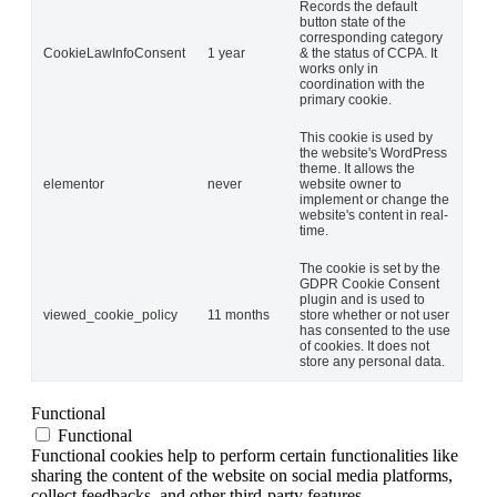
Records the default
button state of the
corresponding category
CookieLawInfoConsent
1 year
& the status of CCPA. It
works only in
coordination with the
primary cookie.
This cookie is used by
the website's WordPress
theme. It allows the
elementor
never
website owner to
implement or change the
website's content in real-
time.
The cookie is set by the
GDPR Cookie Consent
plugin and is used to
viewed_cookie_policy
11 months
store whether or not user
has consented to the use
of cookies. It does not
store any personal data.
Functional
Functional
Functional cookies help to perform certain functionalities like
sharing the content of the website on social media platforms,
collect feedbacks, and other third-party features.