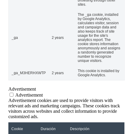
browsing through other
sites.
The _ga cookie, installed
by Google Analytics,
calculates visitor, session
and campaign data and
also keeps track of site
usage for the site's
_ga
2 years
analytics report. The
cookie stores information
anonymously and assigns
a randomly generated
number to recognize
unique visitors.
This cookie is installed by
_ga_M3HERHXWTP
2 years
Google Analytics.
Advertisement
Advertisement
Advertisement cookies are used to provide visitors with
relevant ads and marketing campaigns. These cookies track
visitors across websites and collect information to provide
customized ads.
Cookie
Duración
Descripción