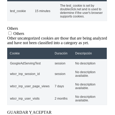
The test_cookie is set by
doubleclick.net and is used to
test_cookie
15 minutes
determine if the user's browser
supports cookies.
Others
Others
Other uncategorized cookies are those that are being analyzed
and have not been classified into a category as yet.
Cookie
Duración
Descripción
GoogleAdServingTest
session
No description
No description
wbcr_inp_session_id
session
available.
No description
wbcr_inp_user_page_views
7 days
available.
No description
wbcr_inp_user_visits
2 months
available.
GUARDAR Y ACEPTAR