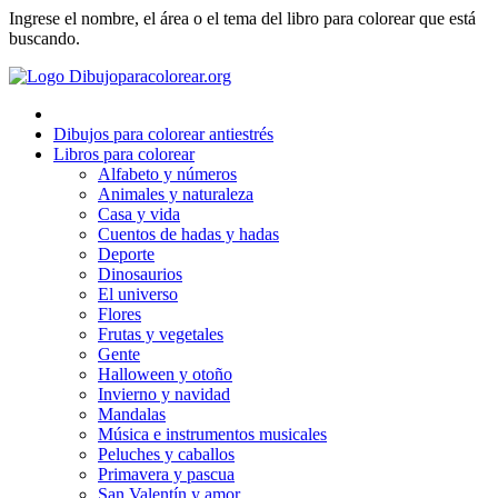
Ingrese el nombre, el área o el tema del libro para colorear que está
Deporte
buscando.
Dinosaurios
El universo
Dibujos para colorear antiestrés
Flores
Libros para colorear
Alfabeto y números
Frutas y vegetales
Animales y naturaleza
Casa y vida
Gente
Cuentos de hadas y hadas
Halloween y otoño
Deporte
Dinosaurios
Invierno y navidad
El universo
Flores
Mandalas
Frutas y vegetales
Gente
Música e instrumentos musicales
Halloween y otoño
Invierno y navidad
Peluches y caballos
Mandalas
Música e instrumentos musicales
Primavera y pascua
Peluches y caballos
San Valentín y amor
Primavera y pascua
San Valentín y amor