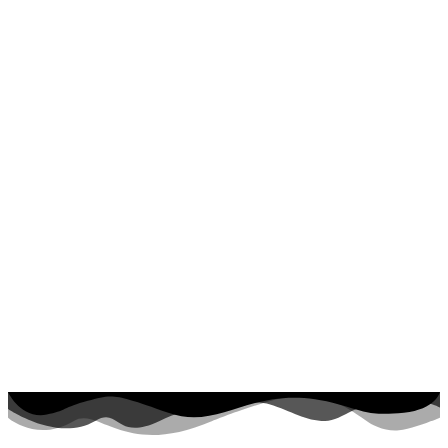
Dinosaurios
El universo
Flores
Frutas y vegetales
Gente
Halloween y otoño
Invierno y navidad
Mandalas
Música e instrumentos musicales
Peluches y caballos
Primavera y pascua
San Valentín y amor
Transporte
Verano y vacaciones