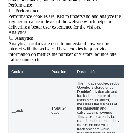
Performance
Performance
Performance cookies are used to understand and analyze the
key performance indexes of the website which helps in
delivering a better user experience for the visitors.
Analytics
Analytics
Analytical cookies are used to understand how visitors
interact with the website. These cookies help provide
information on metrics the number of visitors, bounce rate,
traffic source, etc.
Cookie
Duración
Descripción
The __gads cookie, set by
Google, is stored under
DoubleClick domain and
tracks the number of times
users see an advert,
measures the success of
1 year 24
the campaign and
__gads
days
calculates its revenue.
This cookie can only be
read from the domain they
are set on and will not
track any data while