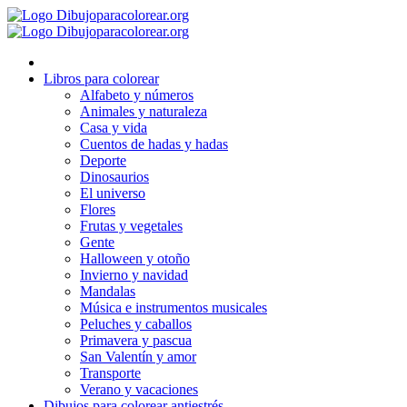
Ir
al
contenido
Libros para colorear
Alfabeto y números
Animales y naturaleza
Casa y vida
Cuentos de hadas y hadas
Deporte
Dinosaurios
El universo
Flores
Frutas y vegetales
Gente
Halloween y otoño
Invierno y navidad
Mandalas
Música e instrumentos musicales
Peluches y caballos
Primavera y pascua
San Valentín y amor
Transporte
Verano y vacaciones
Dibujos para colorear antiestrés