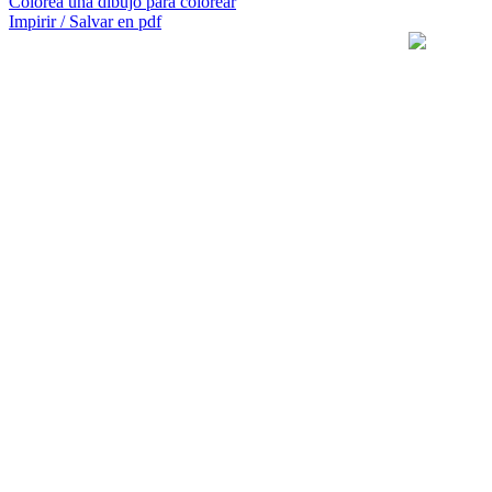
Colorea una dibujo para colorear
Impirir / Salvar en pdf