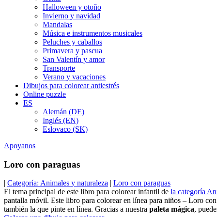
Halloween y otoño
Invierno y navidad
Mandalas
Música e instrumentos musicales
Peluches y caballos
Primavera y pascua
San Valentín y amor
Transporte
Verano y vacaciones
Dibujos para colorear antiestrés
Online puzzle
ES
Alemán (DE)
Inglés (EN)
Eslovaco (SK)
Apoyanos
Loro con paraguas
|
Categoría: Animales y naturaleza
|
Loro con paraguas
El tema principal de este libro para colorear infantil de
la categoría An
pantalla móvil. Este libro para colorear en línea para niños – Loro c
también la que pinte en línea. Gracias a nuestra
paleta mágica
, puede