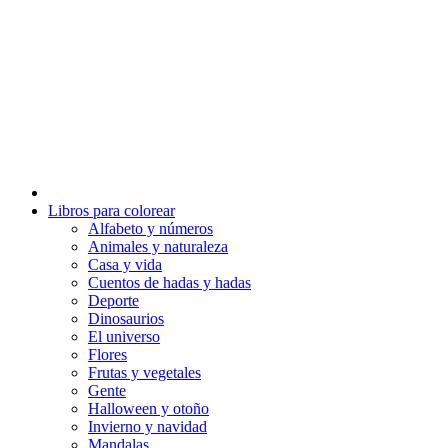
Ir
al
contenido
Libros para colorear
Alfabeto y números
Animales y naturaleza
Casa y vida
Cuentos de hadas y hadas
Deporte
Dinosaurios
El universo
Flores
Frutas y vegetales
Gente
Halloween y otoño
Invierno y navidad
Mandalas