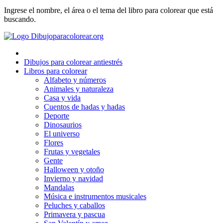
Ingrese el nombre, el área o el tema del libro para colorear que está
Deporte
buscando.
Dinosaurios
El universo
Dibujos para colorear antiestrés
Flores
Libros para colorear
Alfabeto y números
Frutas y vegetales
Animales y naturaleza
Casa y vida
Gente
Cuentos de hadas y hadas
Halloween y otoño
Deporte
Dinosaurios
Invierno y navidad
El universo
Flores
Mandalas
Frutas y vegetales
Gente
Música e instrumentos musicales
Halloween y otoño
Invierno y navidad
Peluches y caballos
Mandalas
Música e instrumentos musicales
Primavera y pascua
Peluches y caballos
San Valentín y amor
Primavera y pascua