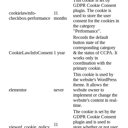
This cookie is set by
GDPR Cookie Consent
plugin. The cookie is
cookielawinfo-
11
used to store the user
checkbox-performance
months
consent for the cookies in
the category
"Performance".
Records the default
button state of the
corresponding category
CookieLawInfoConsent
1 year
& the status of CCPA. It
works only in
coordination with the
primary cookie.
This cookie is used by
the website's WordPress
theme. It allows the
elementor
never
website owner to
implement or change the
website's content in real-
time.
The cookie is set by the
GDPR Cookie Consent
plugin and is used to
11
viewed_cookie_policy
store whether or not user