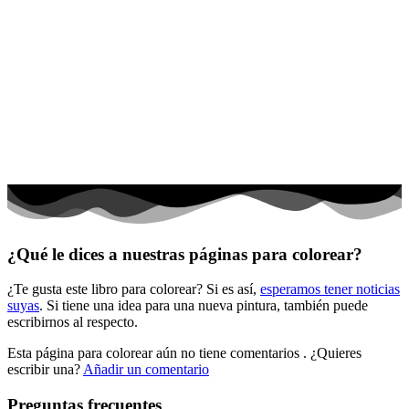
Invierno y navidad
Mandalas
Música e instrumentos musicales
Peluches y caballos
Primavera y pascua
San Valentín y amor
Transporte
Verano y vacaciones
¿Qué le dices a nuestras páginas para colorear?
Libros para colorear para niños
¿Te gusta este libro para colorear? Si es así,
esperamos tener noticias
Nezaradené
suyas
. Si tiene una idea para una nueva pintura, también puede
Sin categorizar
escribirnos al respecto.
Esta página para colorear aún no tiene comentarios
. ¿Quieres
escribir una?
Añadir un comentario
Preguntas frecuentes