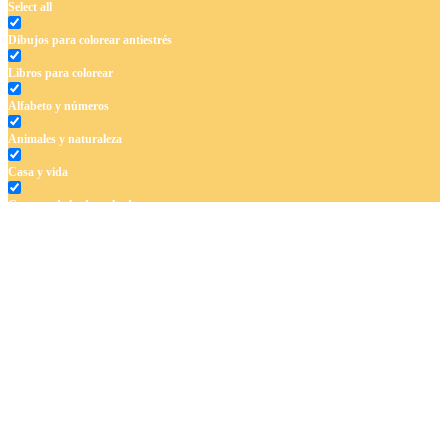
Select all
Dibujos para colorear antiestrés
Libros para colorear
Alfabeto y números
Animales y naturaleza
Casa y vida
Cuentos de hadas y hadas
Deporte
Dinosaurios
El universo
Flores
Frutas y vegetales
Gente
Halloween y otoño