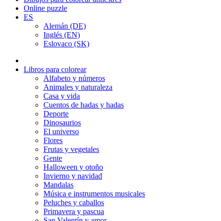
Online puzzle
ES
Alemán (DE)
Inglés (EN)
Eslovaco (SK)
Libros para colorear
Alfabeto y números
Animales y naturaleza
Casa y vida
Cuentos de hadas y hadas
Deporte
Dinosaurios
El universo
Flores
Frutas y vegetales
Gente
Halloween y otoño
Invierno y navidad
Mandalas
Música e instrumentos musicales
Peluches y caballos
Primavera y pascua
San Valentín y amor