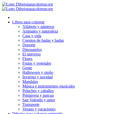
Ir
al
contenido
Libros para colorear
Alfabeto y números
Animales y naturaleza
Casa y vida
Cuentos de hadas y hadas
Deporte
Dinosaurios
El universo
Flores
Frutas y vegetales
Gente
Halloween y otoño
Invierno y navidad
Mandalas
Música e instrumentos musicales
Peluches y caballos
Primavera y pascua
San Valentín y amor
Transporte
Verano y vacaciones
Dibujos para colorear antiestrés